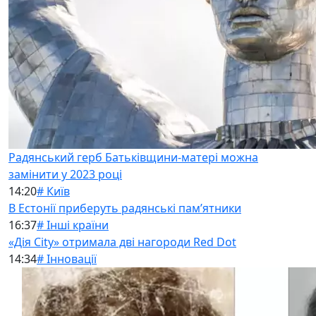
Радянський герб Батьківщини-матері можна
замінити у 2023 році
14:20
# Київ
В Естонії приберуть радянські памʼятники
16:37
# Інші країни
«Дія City» отримала дві нагороди Red Dot
14:34
# Інновації