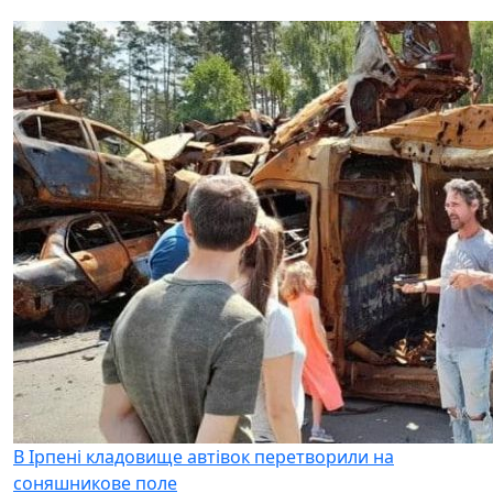
В Ірпені кладовище автівок перетворили на
соняшникове поле