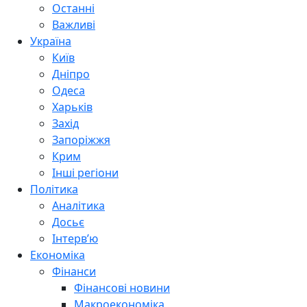
Останні
Важливі
Україна
Київ
Дніпро
Одеса
Харьків
Захід
Запоріжжя
Крим
Інші регіони
Політика
Аналітика
Досьє
Інтерв’ю
Економіка
Фінанси
Фінансові новини
Макроекономіка