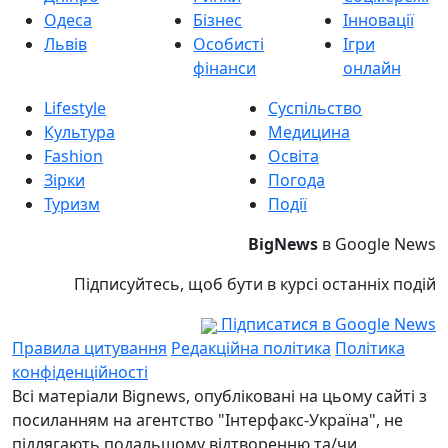
Одеса
Бізнес
Інновації
Львів
Особисті
Ігри
фінанси
онлайн
Lifestyle
Суспільство
Культура
Медицина
Fashion
Освіта
Зірки
Погода
Туризм
Події
BigNews
в Google News
Підписуйтесь, щоб бути в курсі останніх подій
Підписатися в Google News
Правила цитування
Редакційна політика
Політика
конфіденційності
Всі матеріали Bignews, опубліковані на цьому сайті з
посиланням на агентство "Інтерфакс-Україна", не
підлягають подальшому відтворенню та/чи