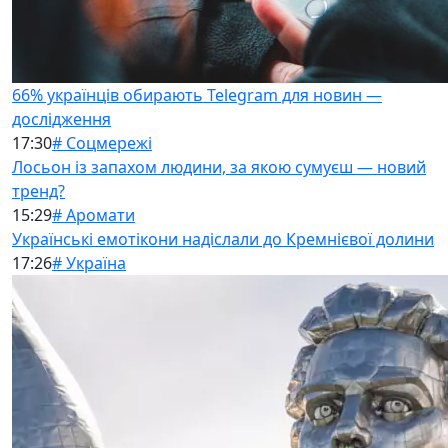
66% українців обирають Telegram для новин —
дослідження
17:30
# Соцмережі
Лосьон із запахом людини, за якою сумуєш — новий
тренд?
15:29
# Аромати
Українські емотікони надіслали до Кремнієвої долини
17:26
# Україна