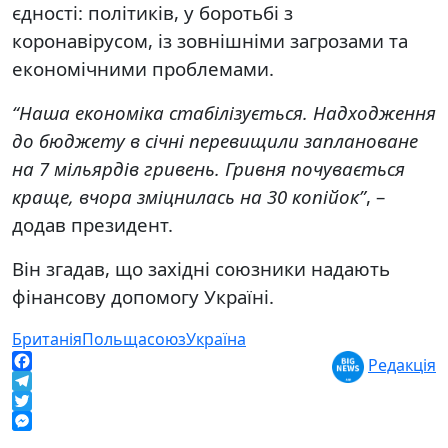
єдності: політиків, у боротьбі з
коронавірусом, із зовнішніми загрозами та
економічними проблемами.
“Наша економіка стабілізується. Надходження
до бюджету в січні перевищили заплановане
на 7 мільярдів гривень. Гривня почувається
краще, вчора зміцнилась на 30 копійок”
, –
додав президент.
Він згадав, що західні союзники надають
фінансову допомогу Україні.
Британія
Польща
союз
Україна
Редакція
Facebook
Telegram
Twitter
Messenger