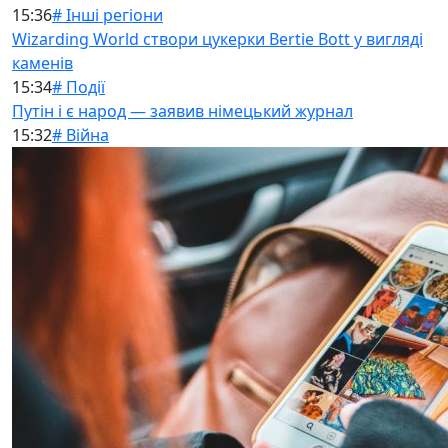
15:36
# Інші регіони
Wizarding World створи цукерки Bertie Bott у вигляді
каменів
15:34
# Події
Путін і є народ — заявив німецький журнал
15:32
# Війна