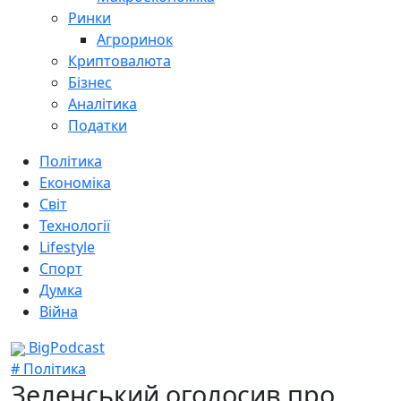
Ринки
Агроринок
Криптовалюта
Бізнес
Аналітика
Податки
Політика
Економіка
Світ
Технології
Lifestyle
Спорт
Думка
Війна
BigPodcast
# Політика
Зеленський оголосив про