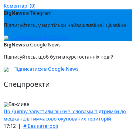
Коментарі (0)
BigNews
в Telegram
Підписуйтесь, у нас тільки найважливіше і цікавіше
Підписатися в Telegram
BigNews
в Google News
Підписуйтесь, щоб бути в курсі останніх подій
Підписатися в Google News
Спецпроекти
Важливе
По Дніпру запустили вінки зі словами підтримки до
мешканців тимчасово окупованих територій
17:12 |
# Без категорії