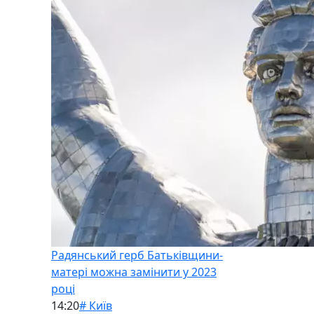
Радянський герб Батьківщини-
матері можна замінити у 2023
році
14:20
# Київ