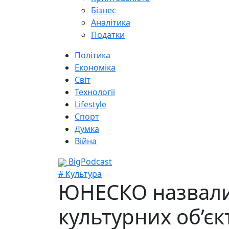
Бізнес
Аналітика
Податки
Політика
Економіка
Світ
Технології
Lifestyle
Спорт
Думка
Війна
BigPodcast
# Культура
ЮНЕСКО назвали
культурних об’єк