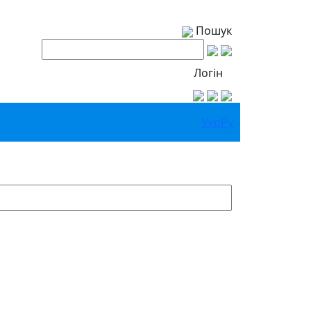
Пошук
Логін
Укр
Ру