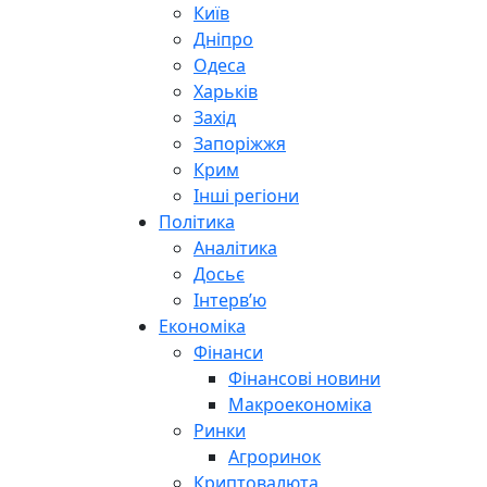
Київ
Дніпро
Одеса
Харьків
Захід
Запоріжжя
Крим
Інші регіони
Політика
Аналітика
Досьє
Інтерв’ю
Економіка
Фінанси
Фінансові новини
Макроекономіка
Ринки
Агроринок
Криптовалюта