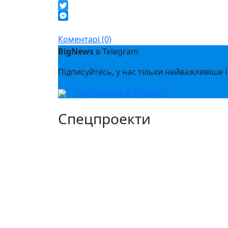
Telegram
Twitter
Messenger
Коментарі (0)
BigNews
в Telegram
Підписуйтесь, у нас тільки найважливіше і
Підписатися в Telegram
Спецпроекти