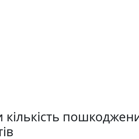
 кількість пошкоджен
тів