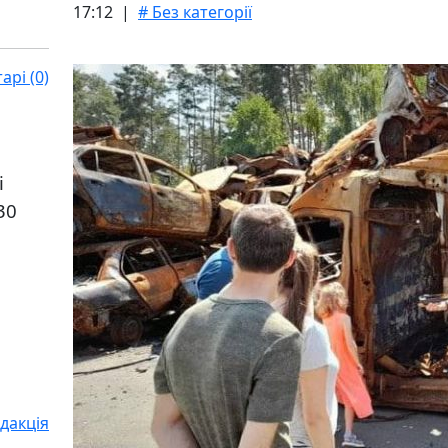
17:12 |
# Без категорії
рі (0)
і
30
дакція