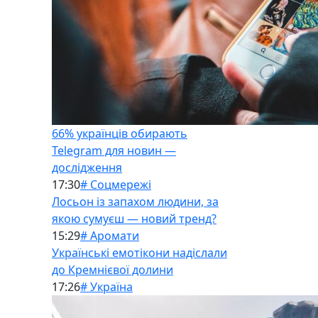
66% українців обирають
Telegram для новин —
дослідження
17:30
# Соцмережі
Лосьон із запахом людини, за
якою сумуєш — новий тренд?
15:29
# Аромати
Українські емотікони надіслали
до Кремнієвої долини
17:26
# Україна