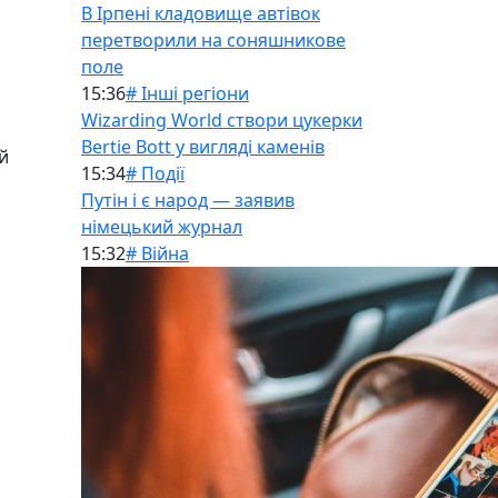
В Ірпені кладовище автівок
перетворили на соняшникове
поле
15:36
# Інші регіони
Wizarding World створи цукерки
Bertie Bott у вигляді каменів
й
15:34
# Події
Путін і є народ — заявив
німецький журнал
15:32
# Війна