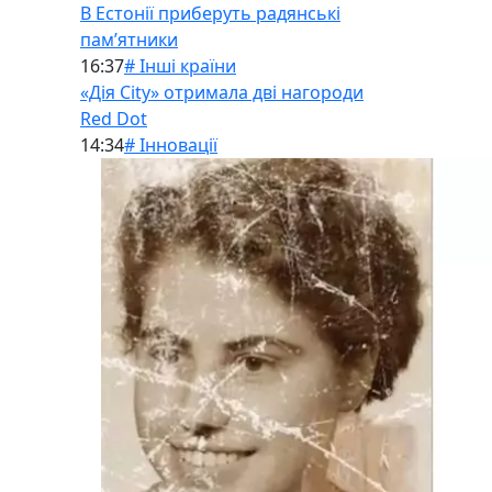
В Естонії приберуть радянські
памʼятники
16:37
# Інші країни
«Дія City» отримала дві нагороди
Red Dot
14:34
# Інновації