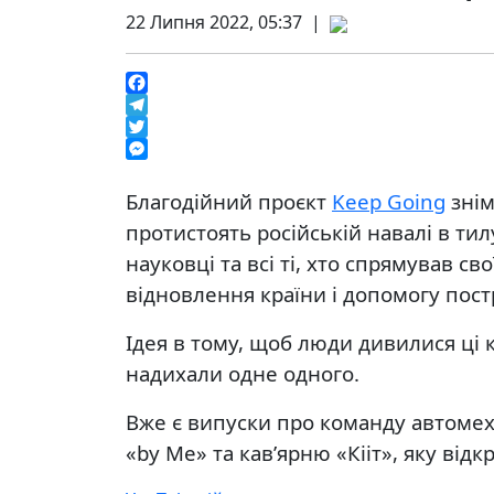
22 Липня 2022, 05:37 |
Facebook
Telegram
Twitter
Messenger
Благодійний проєкт
Keep Going
знім
протистоять російській навалі в тил
науковці та всі ті, хто спрямував св
відновлення країни і допомогу пост
Ідея в тому, щоб люди дивилися ці 
надихали одне одного.
Вже є випуски про команду автомеха
«by Me» та кав’ярню «Кііт», яку відк