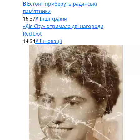
В Естонії приберуть радянські
памʼятники
16:37
# Інші країни
«Дія City» отримала дві нагороди
Red Dot
14:34
# Інновації