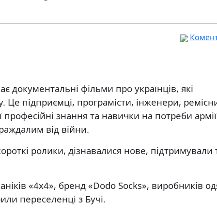
Комента
ає документальні фільми про українців, які
у. Це підприємці, програмісти, інженери, ремісн
ої професійні знання та навички на потреби армії
раждалим від війни.
короткі ролики, дізнавалися нове, підтримували 
ніків «4х4», бренд «Dodo Socks», виробників од
рили переселенці з Бучі.