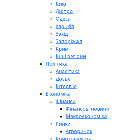
Київ
Дніпро
Одеса
Харьків
Захід
Запоріжжя
Крим
Інші регіони
Політика
Аналітика
Досьє
Інтерв’ю
Економіка
Фінанси
Фінансові новини
Макроекономіка
Ринки
Агроринок
Криптовалюта