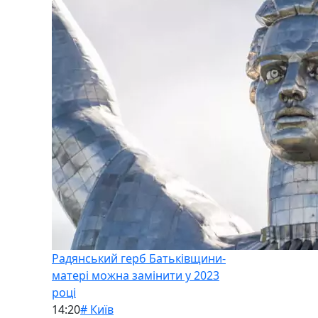
Радянський герб Батьківщини-
матері можна замінити у 2023
році
14:20
# Київ