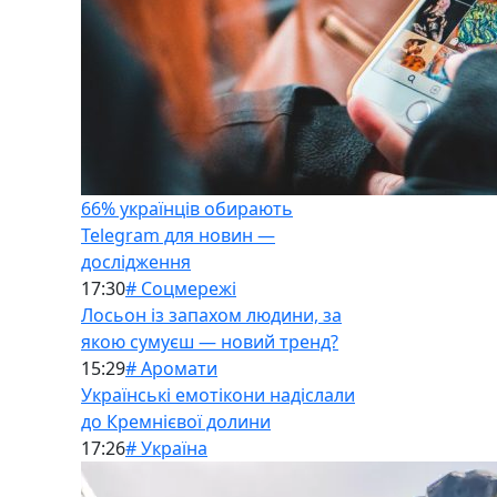
66% українців обирають
Telegram для новин —
дослідження
17:30
# Соцмережі
Лосьон із запахом людини, за
якою сумуєш — новий тренд?
15:29
# Аромати
Українські емотікони надіслали
до Кремнієвої долини
17:26
# Україна