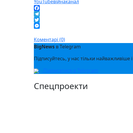
YouTube
війна
канал
Facebook
Telegram
Twitter
Messenger
Коментарі (0)
BigNews
в Telegram
Підписуйтесь, у нас тільки найважливіше і
Підписатися в Telegram
Спецпроекти