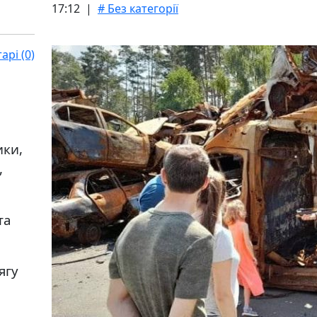
17:12 |
# Без категорії
рі (0)
ики,
,
та
ягу