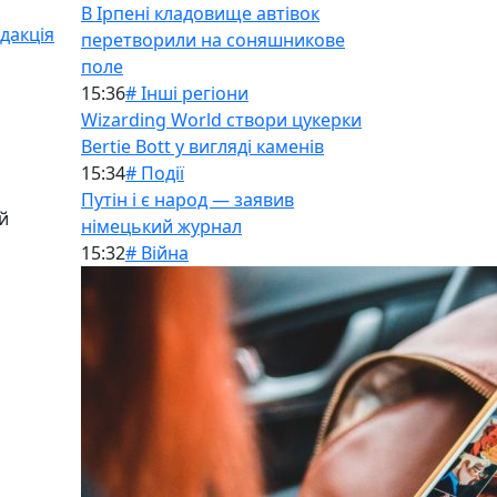
В Ірпені кладовище автівок
дакція
перетворили на соняшникове
поле
15:36
# Інші регіони
Wizarding World створи цукерки
Bertie Bott у вигляді каменів
15:34
# Події
Путін і є народ — заявив
й
німецький журнал
15:32
# Війна