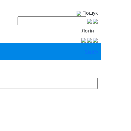
Пошук
Логін
Укр
Ру