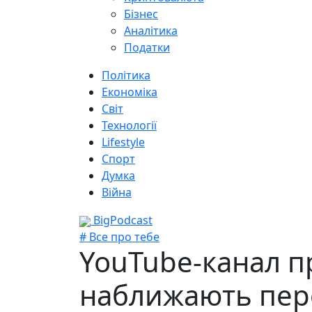
Бізнес
Аналітика
Податки
Політика
Економіка
Світ
Технології
Lifestyle
Спорт
Думка
Війна
BigPodcast
# Все про тебе
YouTube-канал пр
наближають пер