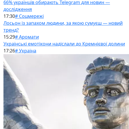
66% українців обирають Telegram для новин —
дослідження
17:30
# Соцмережі
Лосьон із запахом людини, за якою сумуєш — новий
тренд?
15:29
# Аромати
Українські емотікони надіслали до Кремнієвої долини
17:26
# Україна