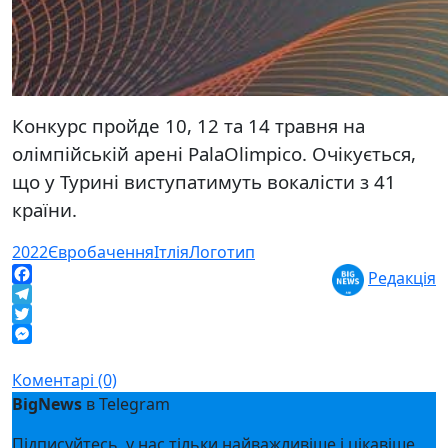
Конкурс пройде 10, 12 та 14 травня на
олімпійській арені PalaOlimpico. Очікується,
що у Турині виступатимуть вокалісти з 41
країни.
2022
Євробачення
Ітлія
Логотип
Редакція
Facebook
Telegram
Twitter
Messenger
Коментарі (0)
BigNews
в Telegram
Підписуйтесь, у нас тільки найважливіше і цікавіше