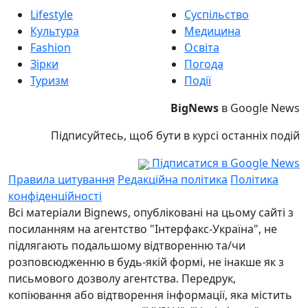
Lifestyle
Суспільство
Культура
Медицина
Fashion
Освіта
Зірки
Погода
Туризм
Події
BigNews
в Google News
Підписуйтесь, щоб бути в курсі останніх подій
Підписатися в Google News
Правила цитування
Редакційна політика
Політика
конфіденційності
Всі матеріали Bignews, опубліковані на цьому сайті з
посиланням на агентство "Інтерфакс-Україна", не
підлягають подальшому відтворенню та/чи
розповсюдженню в будь-якій формі, не інакше як з
письмового дозволу агентства. Передрук,
копіювання або відтворення інформації, яка містить