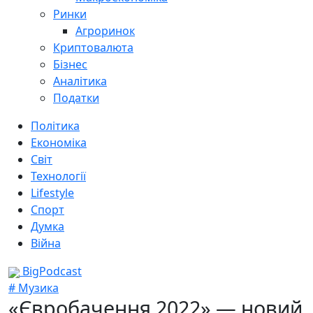
Ринки
Агроринок
Криптовалюта
Бізнес
Аналітика
Податки
Політика
Економіка
Світ
Технології
Lifestyle
Спорт
Думка
Війна
BigPodcast
# Музика
«Євробачення 2022» — новий