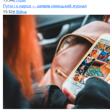
15:34
# Події
Путін і є народ — заявив німецький журнал
15:32
# Війна