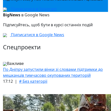
Підписатися в Telegram
BigNews
в Google News
Підписуйтесь, щоб бути в курсі останніх подій
Підписатися в Google News
Спецпроекти
Важливе
По Дніпру запустили вінки зі словами підтримки до
мешканців тимчасово окупованих територій
17:12 |
# Без категорії