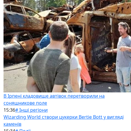
В Ірпені кладовище автівок перетворили на
соняшникове поле
15:36
# Інші регіони
Wizarding World створи цукерки Bertie Bott у вигляді
каменів