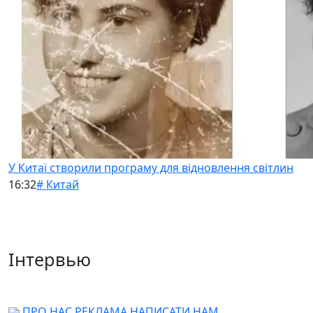
У Китаї створили програму для відновлення світлин
16:32
# Китай
Інтервью
ПРО НАС
РЕКЛАМА
НАПИСАТИ НАМ