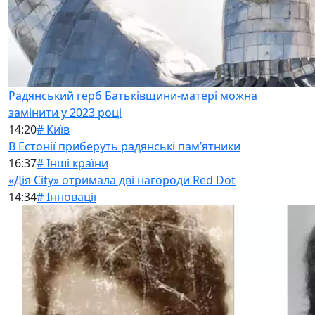
Радянський герб Батьківщини-матері можна
замінити у 2023 році
14:20
# Київ
В Естонії приберуть радянські памʼятники
16:37
# Інші країни
«Дія City» отримала дві нагороди Red Dot
14:34
# Інновації