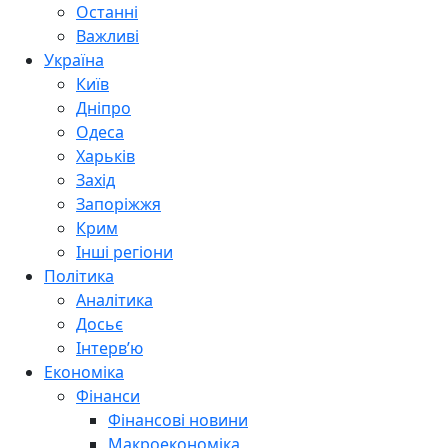
Останні
Важливі
Україна
Київ
Дніпро
Одеса
Харьків
Захід
Запоріжжя
Крим
Інші регіони
Політика
Аналітика
Досьє
Інтерв’ю
Економіка
Фінанси
Фінансові новини
Макроекономіка