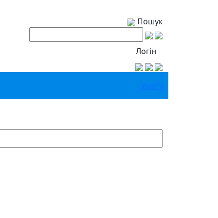
Пошук
Логін
Укр
Ру