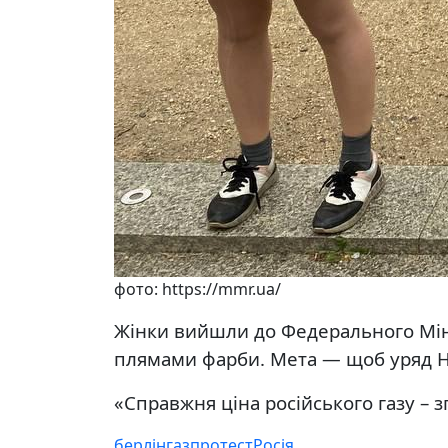
фото: https://mmr.ua/
Жінки вийшли до Федерального Міні
плямами фарби. Мета — щоб уряд Ні
«Справжня ціна російського газу – з
берлін
газ
протест
Росія