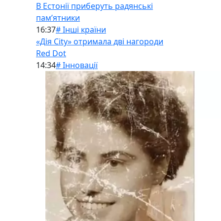
В Естонії приберуть радянські
памʼятники
16:37
# Інші країни
«Дія City» отримала дві нагороди
Red Dot
14:34
# Інновації