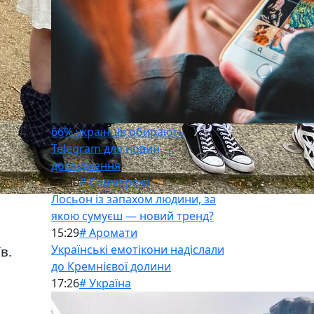
66% українців обирають
Telegram для новин —
дослідження
17:30
# Соцмережі
Лосьон із запахом людини, за
якою сумуєш — новий тренд?
15:29
# Аромати
Українські емотікони надіслали
в.
до Кремнієвої долини
17:26
# Україна