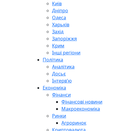
Київ
Дніпро
Одеса
Харьків
Захід
Запоріжжя
Крим
Інші регіони
Політика
Аналітика
Досьє
Інтерв’ю
Економіка
Фінанси
Фінансові новини
Макроекономіка
Ринки
Агроринок
Криптовалюта