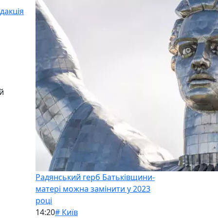
дакція
й
Радянський герб Батьківщини-
матері можна замінити у 2023
році
14:20
# Київ