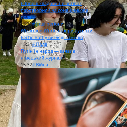
В Ірпені кладовище автівок
перетворили на соняшникове
поле
15:36
# Інші регіони
Wizarding World створи цукерки
Bertie Bott у вигляді каменів
15:34
# Події
Путін і є народ — заявив
німецький журнал
15:32
# Війна