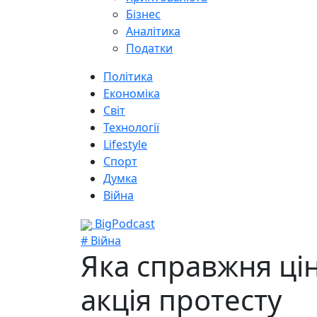
Бізнес
Аналітика
Податки
Політика
Економіка
Світ
Технології
Lifestyle
Спорт
Думка
Війна
BigPodcast
# Війна
Яка справжня цін
акція протесту