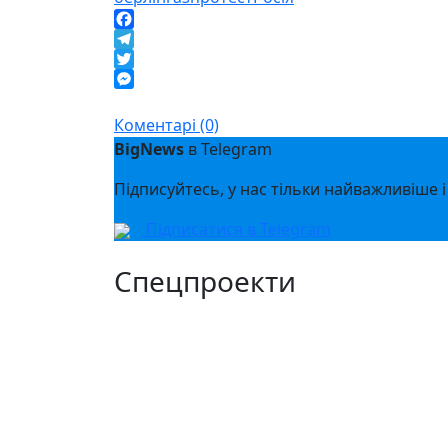
Facebook
Telegram
Twitter
Messenger
Коментарі (0)
BigNews
в Telegram
Підписуйтесь, у нас тільки найважливіше і
Підписатися в Telegram
Спецпроекти