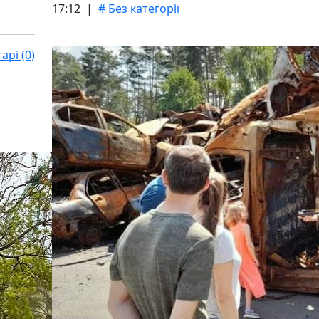
17:12 |
# Без категорії
рі (0)