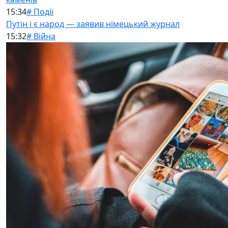
15:34
# Події
Путін і є народ — заявив німецький журнал
15:32
# Війна