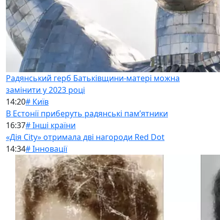
Радянський герб Батьківщини-матері можна
замінити у 2023 році
14:20
# Київ
В Естонії приберуть радянські памʼятники
16:37
# Інші країни
«Дія City» отримала дві нагороди Red Dot
14:34
# Інновації