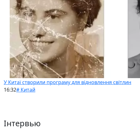
У Китаї створили програму для відновлення світлин
16:32
# Китай
Інтервью