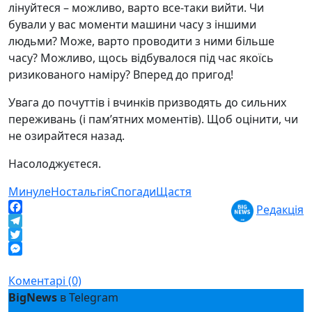
лінуйтеся – можливо, варто все-таки вийти. Чи
бували у вас моменти машини часу з іншими
людьми? Може, варто проводити з ними більше
часу? Можливо, щось відбувалося під час якоїсь
ризикованого наміру? Вперед до пригод!
Увага до почуттів і вчинків призводять до сильних
переживань (і пам’ятних моментів). Щоб оцінити, чи
не озирайтеся назад.
Насолоджуєтеся.
Минуле
Ностальгія
Спогади
Щастя
Редакція
Facebook
Telegram
Twitter
Messenger
Коментарі (0)
BigNews
в Telegram