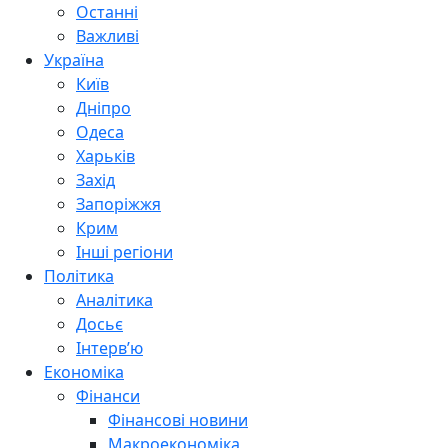
Останні
Важливі
Україна
Київ
Дніпро
Одеса
Харьків
Захід
Запоріжжя
Крим
Інші регіони
Політика
Аналітика
Досьє
Інтерв’ю
Економіка
Фінанси
Фінансові новини
Макроекономіка