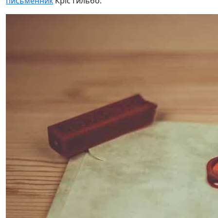
письменник
Кріс Гильбо.