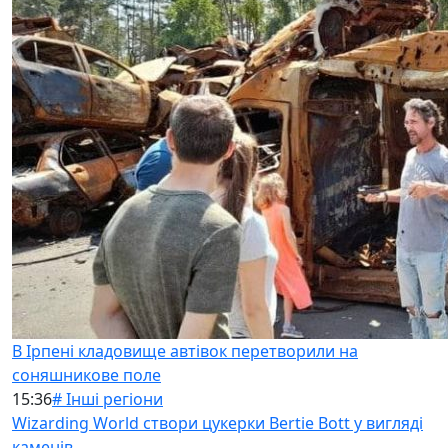
В Ірпені кладовище автівок перетворили на
соняшникове поле
15:36
# Інші регіони
Wizarding World створи цукерки Bertie Bott у вигляді
каменів