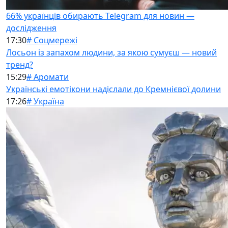
66% українців обирають Telegram для новин —
дослідження
17:30
# Соцмережі
Лосьон із запахом людини, за якою сумуєш — новий
тренд?
15:29
# Аромати
Українські емотікони надіслали до Кремнієвої долини
17:26
# Україна