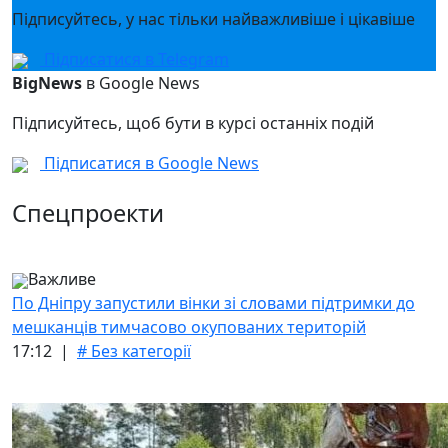
Підписуйтесь, у нас тільки найважливіше і цікавіше
Підписатися в Telegram
BigNews
в Google News
Підписуйтесь, щоб бути в курсі останніх подій
Підписатися в Google News
Спецпроекти
Важливе
По Дніпру запустили вінки зі словами підтримки до
мешканців тимчасово окупованих територій
17:12 |
# Без категорії