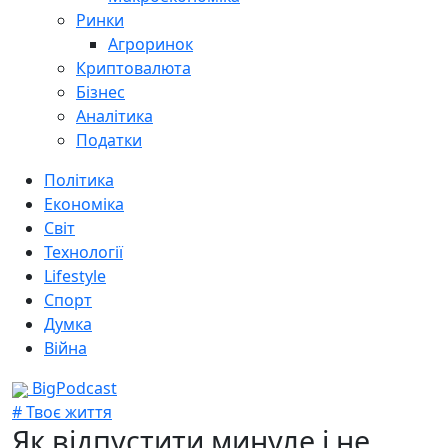
Ринки
Агроринок
Криптовалюта
Бізнес
Аналітика
Податки
Політика
Економіка
Світ
Технології
Lifestyle
Спорт
Думка
Війна
BigPodcast
# Твоє життя
Як відпустити минуле і не