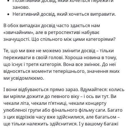
Позитивний досвід, який хочеться пережити
заново.
Негативний досвід, який хочеться виправити.
В обох випадках досвід часто здається нам
«звичайним», але в ретроспективі набуває
значущості. Що спільного між цими категоріями?
Те, що ми вже не можемо змінити досвід – тільки
переживати в своїй голові. Хороша новина в тому,
що існує і третя категорія. Вона все змінює. До неї
відносяться моменти теперішнього, значення яких
ми усвідомлюємо.
І вони відбуваються прямо зараз. Вдумайтеся: колись
ви мріяли дожити до певного віку – і ось ви тут. Ви
чекали літа, чекали п’ятниці, чекали концерту
улюбленої групи або фінального фільму саги. Багато
з цих відрізків часу вже здійснилися, але багатьом –
ще тільки належить здійснитися. І у вашому багажі