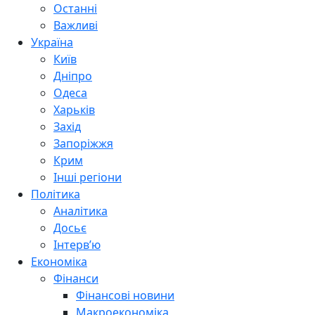
Останні
Важливі
Україна
Київ
Дніпро
Одеса
Харьків
Захід
Запоріжжя
Крим
Інші регіони
Політика
Аналітика
Досьє
Інтерв’ю
Економіка
Фінанси
Фінансові новини
Макроекономіка