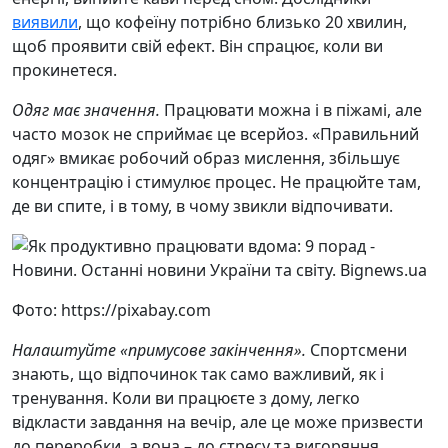
виявили
, що кофеїну потрібно близько 20 хвилин,
щоб проявити свій ефект. Він спрацює, коли ви
прокинетеся.
Одяг має значення.
Працювати можна і в піжамі, але
часто мозок не сприймає це всерйоз. «Правильний
одяг» вмикає робочий образ мислення, збільшує
концентрацію і стимулює процес. Не працюйте там,
де ви спите, і в тому, в чому звикли відпочивати.
Фото: https://pixabay.com
Налаштуйте «примусове закінчення».
Спортсмени
знають, що відпочинок так само важливий, як і
тренування. Коли ви працюєте з дому, легко
відкласти завдання на вечір, але це може призвести
до переробки, а вона – до стресу та вигоряння.