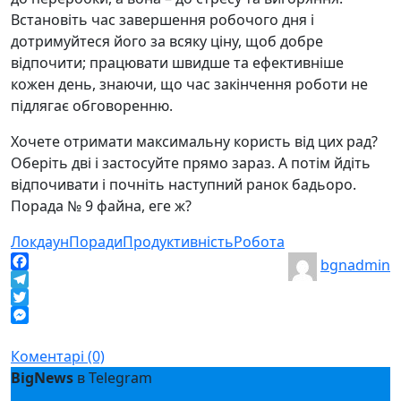
Встановіть час завершення робочого дня і
дотримуйтеся його за всяку ціну, щоб добре
відпочити; працювати швидше та ефективніше
кожен день, знаючи, що час закінчення роботи не
підлягає обговоренню.
Хочете отримати максимальну користь від цих рад?
Оберіть дві і застосуйте прямо зараз. А потім йдіть
відпочивати і почніть наступний ранок бадьоро.
Порада № 9 файна, еге ж?
Локдаун
Поради
Продуктивність
Робота
bgnadmin
Facebook
Telegram
Twitter
Messenger
Коментарі (0)
BigNews
в Telegram