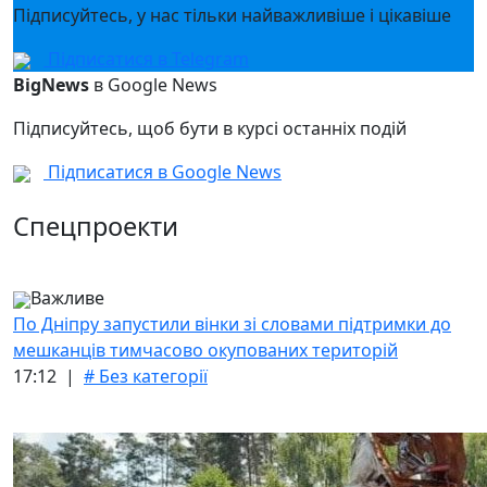
Підписуйтесь, у нас тільки найважливіше і цікавіше
Підписатися в Telegram
BigNews
в Google News
Підписуйтесь, щоб бути в курсі останніх подій
Підписатися в Google News
Спецпроекти
Важливе
По Дніпру запустили вінки зі словами підтримки до
мешканців тимчасово окупованих територій
17:12 |
# Без категорії