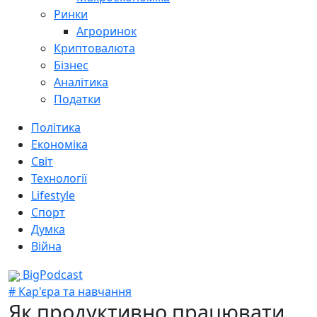
Ринки
Агроринок
Криптовалюта
Бізнес
Аналітика
Податки
Політика
Економіка
Світ
Технології
Lifestyle
Спорт
Думка
Війна
BigPodcast
# Кар'єра та навчання
Як продуктивно працювати