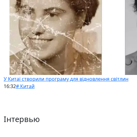
У Китаї створили програму для відновлення світлин
16:32
# Китай
Інтервью