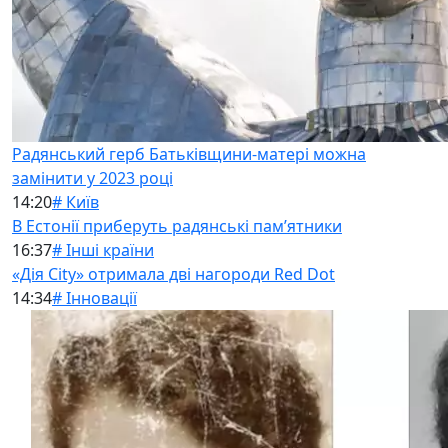
Радянський герб Батьківщини-матері можна
замінити у 2023 році
14:20
# Київ
В Естонії приберуть радянські памʼятники
16:37
# Інші країни
«Дія City» отримала дві нагороди Red Dot
14:34
# Інновації