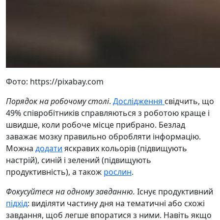
Фото: https://pixabay.com
Порядок на робочому столі
.
Дослідження
свідчить, що
49% співробітників справляються з роботою краще і
швидше, коли робоче місце прибрано. Безлад
заважає мозку правильно обробляти інформацію.
Можна
додати
яскравих кольорів (підвищують
настрій), синій і зелений (підвищують
продуктивність), а також
рослин
.
Фокусуйтеся на одному завданню.
Існує продуктивний
підхід
: виділяти частину дня на тематичні або схожі
завдання, щоб легше впоратися з ними. Навіть якщо