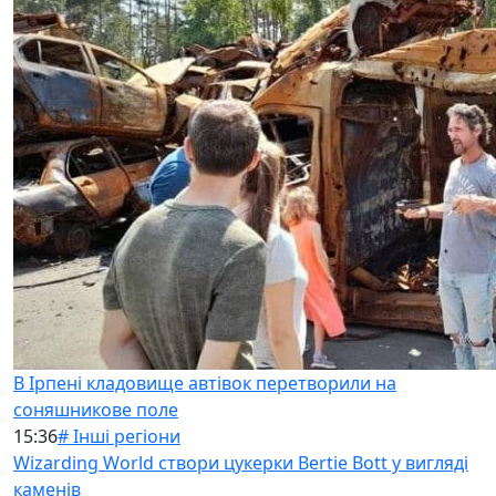
В Ірпені кладовище автівок перетворили на
соняшникове поле
15:36
# Інші регіони
Wizarding World створи цукерки Bertie Bott у вигляді
каменів