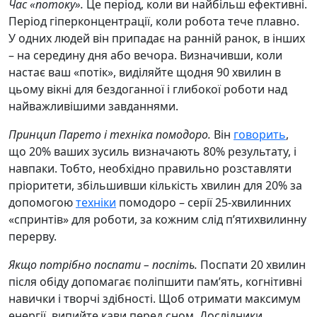
Час «потоку».
Це період, коли ви найбільш ефективні.
Період гіперконцентрації, коли робота тече плавно.
У одних людей він припадає на ранній ранок, в інших
– на середину дня або вечора. Визначивши, коли
настає ваш «потік», виділяйте щодня 90 хвилин в
цьому вікні для бездоганної і глибокої роботи над
найважливішими завданнями.
Принцип Парето і техніка помодоро.
Він
говорить
,
що 20% ваших зусиль визначають 80% результату, і
навпаки. Тобто, необхідно правильно розставляти
пріоритети, збільшивши кількість хвилин для 20% за
допомогою
техніки
помодоро – серії 25-хвилинних
«спринтів» для роботи, за кожним слід п’ятихвилинну
перерву.
Якщо потрібно поспати – поспіть.
Поспати 20 хвилин
після обіду допомагає поліпшити пам’ять, когнітивні
навички і творчі здібності. Щоб отримати максимум
енергії, випийте кави перед сном. Дослідники