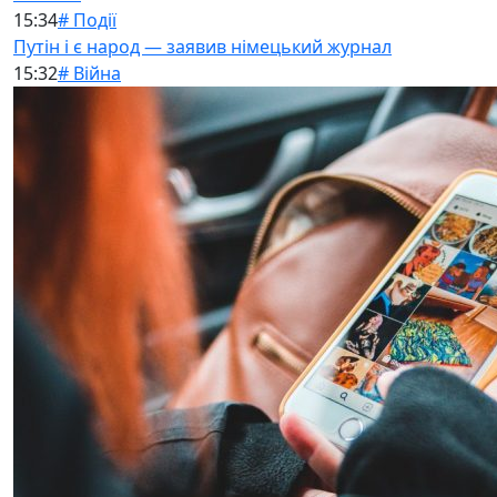
15:34
# Події
Путін і є народ — заявив німецький журнал
15:32
# Війна