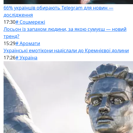
66% українців обирають Telegram для новин —
дослідження
17:30
# Соцмережі
Лосьон із запахом людини, за якою сумуєш — новий
тренд?
15:29
# Аромати
Українські емотікони надіслали до Кремнієвої долини
17:26
# Україна