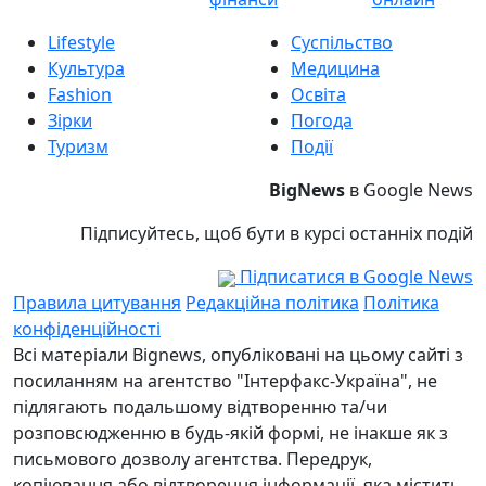
Lifestyle
Суспільство
Культура
Медицина
Fashion
Освіта
Зірки
Погода
Туризм
Події
BigNews
в Google News
Підписуйтесь, щоб бути в курсі останніх подій
Підписатися в Google News
Правила цитування
Редакційна політика
Політика
конфіденційності
Всі матеріали Bignews, опубліковані на цьому сайті з
посиланням на агентство "Інтерфакс-Україна", не
підлягають подальшому відтворенню та/чи
розповсюдженню в будь-якій формі, не інакше як з
письмового дозволу агентства. Передрук,
копіювання або відтворення інформації, яка містить