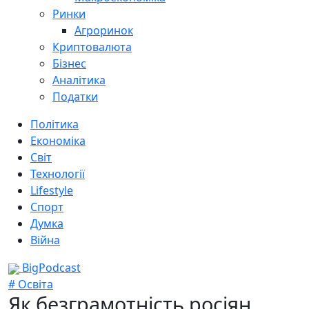
Ринки
Агроринок
Криптовалюта
Бізнес
Аналітика
Податки
Політика
Економіка
Світ
Технології
Lifestyle
Спорт
Думка
Війна
BigPodcast
# Освіта
Як безграмотність росіян