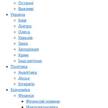
Останні
Важливі
Україна
Київ
Дніпро
Одеса
Харьків
Захід
Запоріжжя
Крим
Інші регіони
Політика
Аналітика
Досьє
Інтерв’ю
Економіка
Фінанси
Фінансові новини
Макроекономіка