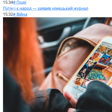
15:34
# Події
Путін і є народ — заявив німецький журнал
15:32
# Війна