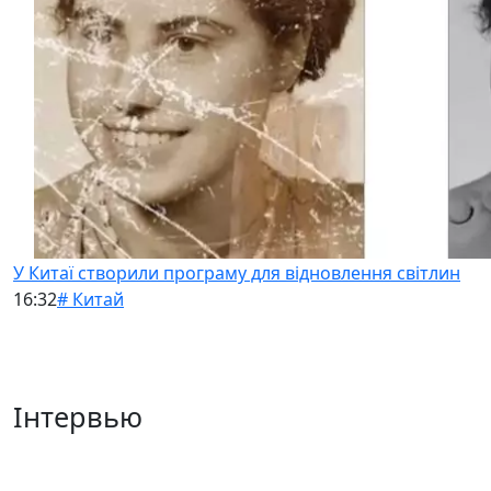
У Китаї створили програму для відновлення світлин
16:32
# Китай
Інтервью