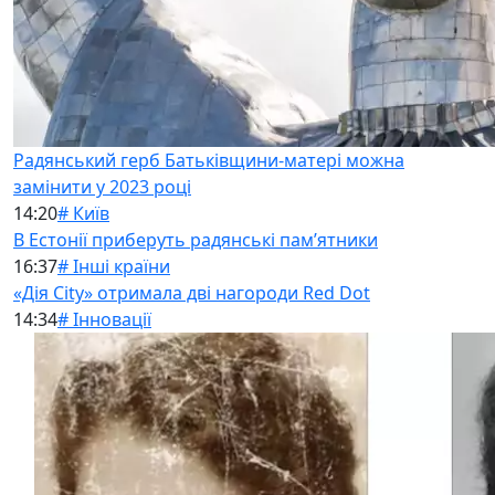
Радянський герб Батьківщини-матері можна
замінити у 2023 році
14:20
# Київ
В Естонії приберуть радянські памʼятники
16:37
# Інші країни
«Дія City» отримала дві нагороди Red Dot
14:34
# Інновації