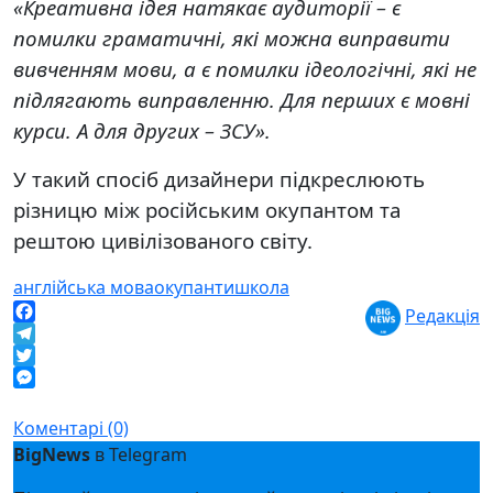
«Креативна ідея натякає аудиторії – є
помилки граматичні, які можна виправити
вивченням мови, а є помилки ідеологічні, які не
підлягають виправленню. Для перших є мовні
курси. А для других – ЗСУ».
У такий спосіб дизайнери підкреслюють
різницю між російським окупантом та
рештою цивілізованого світу.
англійська мова
окупанти
школа
Редакція
Facebook
Telegram
Twitter
Messenger
Коментарі (0)
BigNews
в Telegram