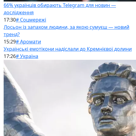
66% українців обирають Telegram для новин —
дослідження
17:30
# Соцмережі
Лосьон із запахом людини, за якою сумуєш — новий
тренд?
15:29
# Аромати
Українські емотікони надіслали до Кремнієвої долини
17:26
# Україна