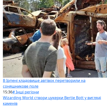
В Ірпені кладовище автівок перетворили на
соняшникове поле
15:36
# Інші регіони
Wizarding World створи цукерки Bertie Bott у вигляді
каменів