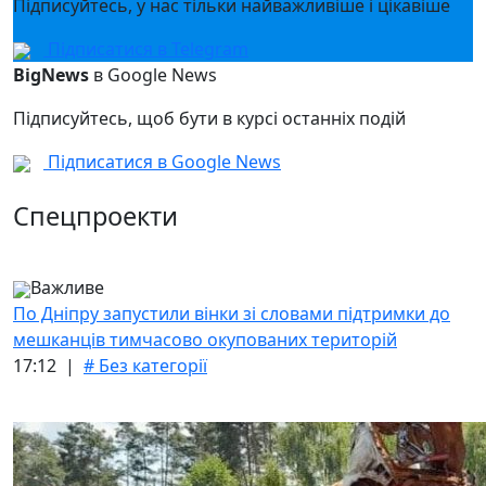
Підписуйтесь, у нас тільки найважливіше і цікавіше
Підписатися в Telegram
BigNews
в Google News
Підписуйтесь, щоб бути в курсі останніх подій
Підписатися в Google News
Спецпроекти
Важливе
По Дніпру запустили вінки зі словами підтримки до
мешканців тимчасово окупованих територій
17:12 |
# Без категорії