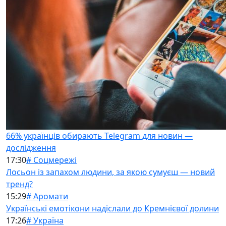
66% українців обирають Telegram для новин —
дослідження
17:30
# Соцмережі
Лосьон із запахом людини, за якою сумуєш — новий
тренд?
15:29
# Аромати
Українські емотікони надіслали до Кремнієвої долини
17:26
# Україна