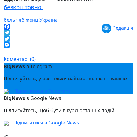
безкоштовно.
бельгія
біженці
Україна
Редакція
Facebook
Telegram
Twitter
Messenger
Коментарі (0)
BigNews
в Telegram
Підписуйтесь, у нас тільки найважливіше і цікавіше
Підписатися в Telegram
BigNews
в Google News
Підписуйтесь, щоб бути в курсі останніх подій
Підписатися в Google News