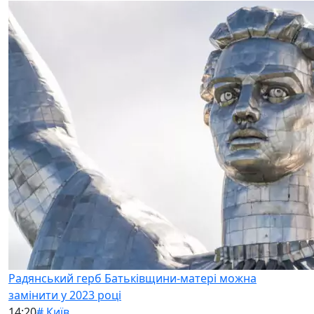
Радянський герб Батьківщини-матері можна
замінити у 2023 році
14:20
# Київ