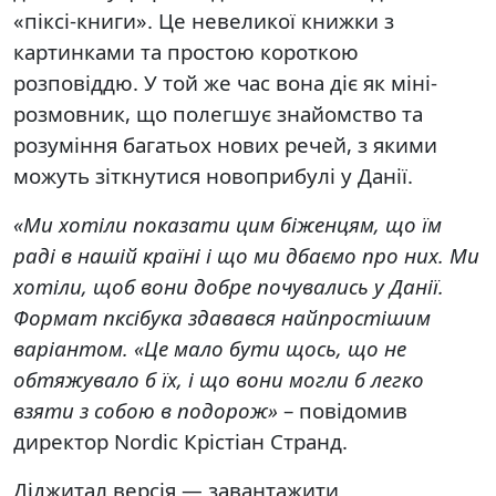
«піксі-книги». Це невеликої книжки з
картинками та простою короткою
розповіддю. У той же час вона діє як міні-
розмовник, що полегшує знайомство та
розуміння багатьох нових речей, з якими
можуть зіткнутися новоприбулі у Данії.
«Ми хотіли показати цим біженцям, що їм
раді в нашій країні і що ми дбаємо про них. Ми
хотіли, щоб вони добре почувались у Данії.
Формат пксібука здавався найпростішим
варіантом. «Це мало бути щось, що не
обтяжувало б їх, і що вони могли б легко
взяти з собою в подорож»
– повідомив
директор Nordic Крістіан Странд.
Діджитал версія — завантажити