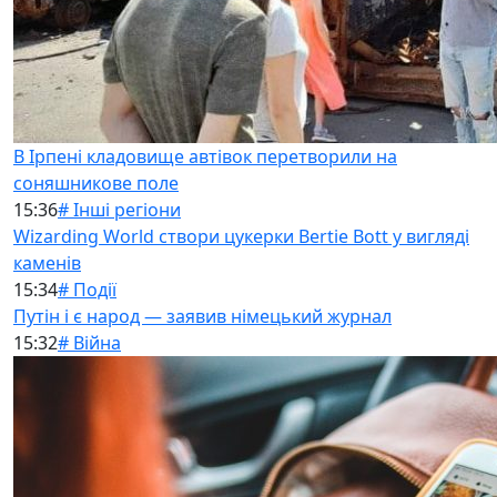
В Ірпені кладовище автівок перетворили на
соняшникове поле
15:36
# Інші регіони
Wizarding World створи цукерки Bertie Bott у вигляді
каменів
15:34
# Події
Путін і є народ — заявив німецький журнал
15:32
# Війна