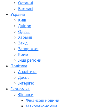
Останні
Важливі
Україна
Київ
Дніпро
Одеса
Харьків
Захід
Запоріжжя
Крим
Інші регіони
Політика
Аналітика
Досьє
Інтерв’ю
Економіка
Фінанси
Фінансові новини
Макроекономіка