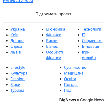
НАПИСАТИ НАМ
Підтримати проект
Україна
Економіка
Технології
Київ
Фінанси
IT
Дніпро
Ринки
Соцмережі
Одеса
Бізнес
Інновації
Львів
Особисті
Ігри
фінанси
онлайн
Lifestyle
Суспільство
Культура
Медицина
Fashion
Освіта
Зірки
Погода
Туризм
Події
BigNews
в Google News