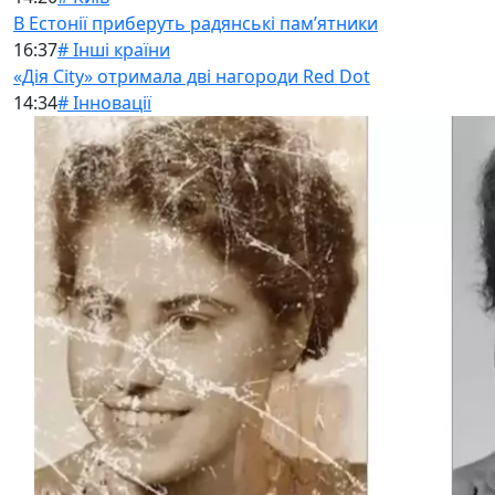
В Естонії приберуть радянські памʼятники
16:37
# Інші країни
«Дія City» отримала дві нагороди Red Dot
14:34
# Інновації