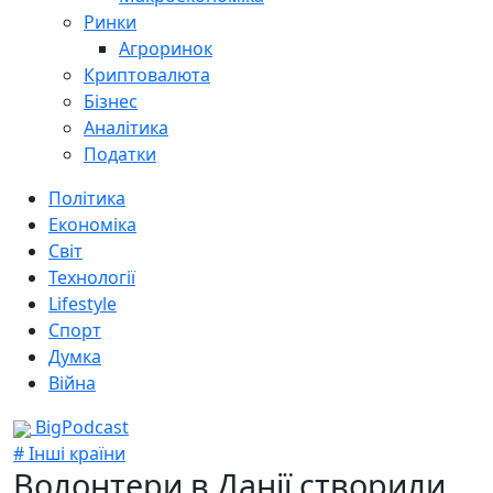
Ринки
Агроринок
Криптовалюта
Бізнес
Аналітика
Податки
Політика
Економіка
Світ
Технології
Lifestyle
Спорт
Думка
Війна
BigPodcast
# Інші країни
Волонтери в Данії створили