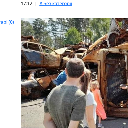
17:12 |
# Без категорії
рі (0)