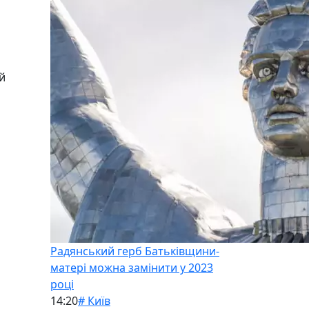
й
Радянський герб Батьківщини-
матері можна замінити у 2023
році
14:20
# Київ