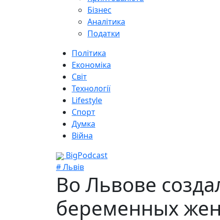
Бізнес
Аналітика
Податки
Політика
Економіка
Світ
Технології
Lifestyle
Спорт
Думка
Війна
BigPodcast
# Львів
Во Львове созда
беременных жен