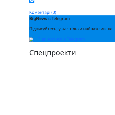
Twitter
Messenger
Коментарі (0)
BigNews
в Telegram
Підписуйтесь, у нас тільки найважливіше і
Підписатися в Telegram
Спецпроекти