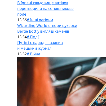
В Ірпені кладовище автівок
перетворили на соняшникове
поле
15:36
# Інші регіони
Wizarding World створи цукерки
Bertie Bott у вигляді каменів
15:34
# Події
Путін і є народ — заявив
німецький журнал
15:32
# Війна