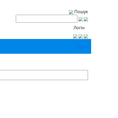
Пошук
Логін
Укр
Ру