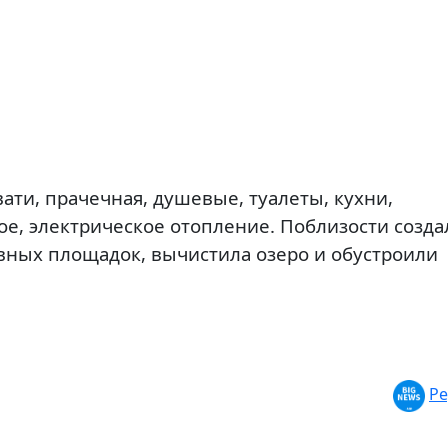
вати, прачечная, душевые, туалеты, кухни,
е, электрическое отопление. Поблизости созда
ивных площадок, вычистила озеро и обустроили
Ре