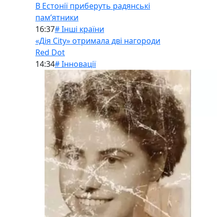
В Естонії приберуть радянські
памʼятники
16:37
# Інші країни
«Дія City» отримала дві нагороди
Red Dot
14:34
# Інновації