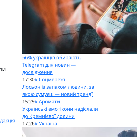
66% українців обирають
Telegram для новин —
ли
дослідження
17:30
# Соцмережі
Лосьон із запахом людини, за
якою сумуєш — новий тренд?
15:29
# Аромати
Українські емотікони надіслали
до Кремнієвої долини
дакція
17:26
# Україна