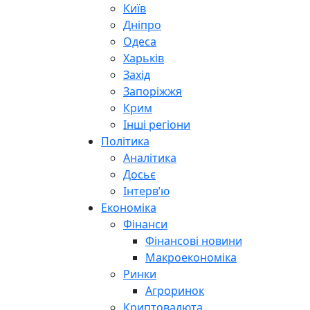
Київ
Дніпро
Одеса
Харьків
Захід
Запоріжжя
Крим
Інші регіони
Політика
Аналітика
Досьє
Інтерв’ю
Економіка
Фінанси
Фінансові новини
Макроекономіка
Ринки
Агроринок
Криптовалюта