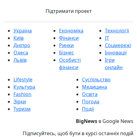
Підтримати проект
Україна
Економіка
Технології
Київ
Фінанси
IT
Дніпро
Ринки
Соцмережі
Одеса
Бізнес
Інновації
Львів
Особисті
Ігри
фінанси
онлайн
Lifestyle
Суспільство
Культура
Медицина
Fashion
Освіта
Зірки
Погода
Туризм
Події
BigNews
в Google News
Підписуйтесь, щоб бути в курсі останніх подій