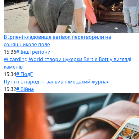
В Ірпені кладовище автівок перетворили на
соняшникове поле
15:36
# Інші регіони
Wizarding World створи цукерки Bertie Bott у вигляді
каменів
15:34
# Події
Путін і є народ — заявив німецький журнал
15:32
# Війна