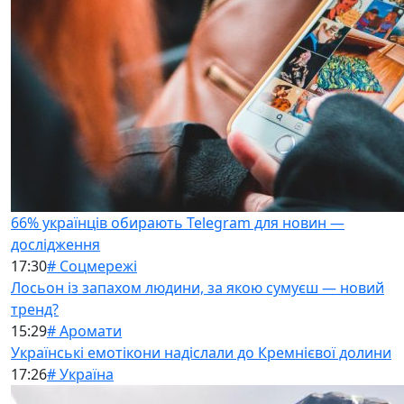
66% українців обирають Telegram для новин —
дослідження
17:30
# Соцмережі
Лосьон із запахом людини, за якою сумуєш — новий
тренд?
15:29
# Аромати
Українські емотікони надіслали до Кремнієвої долини
17:26
# Україна