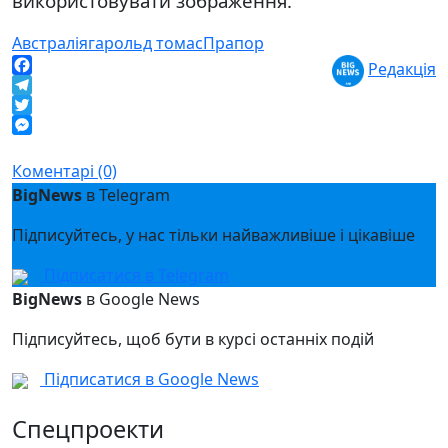
використовувати зображення.
Австралія
гарольд томас
Прапор
Редакція
Facebook
Telegram
Twitter
Messenger
Коментарі (0)
BigNews
в Telegram
Підписуйтесь, у нас тільки найважливіше і цікавіше
Підписатися в Telegram
BigNews
в Google News
Підписуйтесь, щоб бути в курсі останніх подій
Підписатися в Google News
Спецпроекти