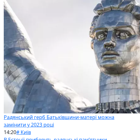
Радянський герб Батьківщини-матері можна
замінити у 2023 році
14:20
# Київ
В Естонії приберуть радянські памʼятники