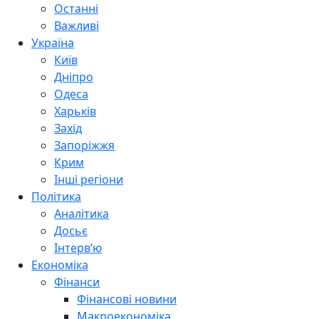
Останні
Важливі
Україна
Київ
Дніпро
Одеса
Харьків
Захід
Запоріжжя
Крим
Інші регіони
Політика
Аналітика
Досьє
Інтерв’ю
Економіка
Фінанси
Фінансові новини
Макроекономіка