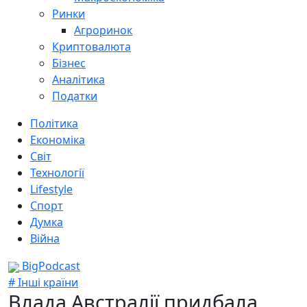
Ринки
Агроринок
Криптовалюта
Бізнес
Аналітика
Податки
Політика
Економіка
Світ
Технології
Lifestyle
Спорт
Думка
Війна
BigPodcast
# Інші країни
Влада Австралії придбала