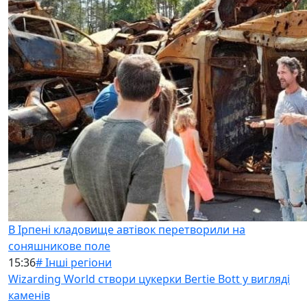
В Ірпені кладовище автівок перетворили на
соняшникове поле
15:36
# Інші регіони
Wizarding World створи цукерки Bertie Bott у вигляді
каменів