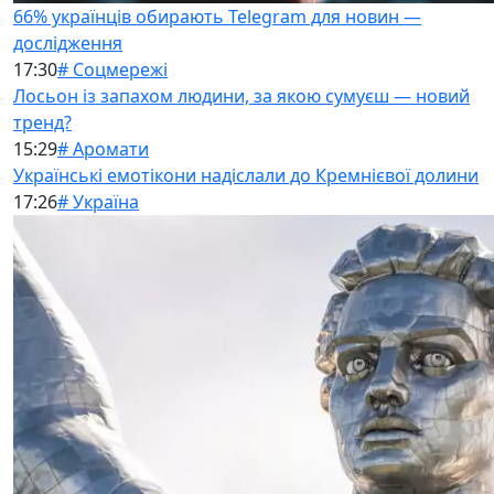
66% українців обирають Telegram для новин —
дослідження
17:30
# Соцмережі
Лосьон із запахом людини, за якою сумуєш — новий
тренд?
15:29
# Аромати
Українські емотікони надіслали до Кремнієвої долини
17:26
# Україна