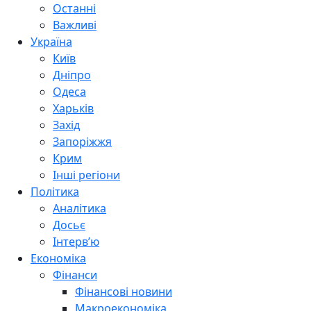
Останні
Важливі
Україна
Київ
Дніпро
Одеса
Харьків
Захід
Запоріжжя
Крим
Інші регіони
Політика
Аналітика
Досьє
Інтерв’ю
Економіка
Фінанси
Фінансові новини
Макроекономіка