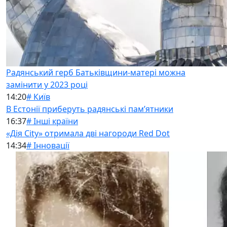
Радянський герб Батьківщини-матері можна
замінити у 2023 році
14:20
# Київ
В Естонії приберуть радянські памʼятники
16:37
# Інші країни
«Дія City» отримала дві нагороди Red Dot
14:34
# Інновації