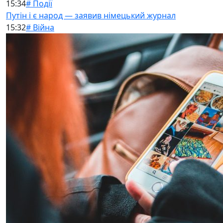
15:34
# Події
Путін і є народ — заявив німецький журнал
15:32
# Війна