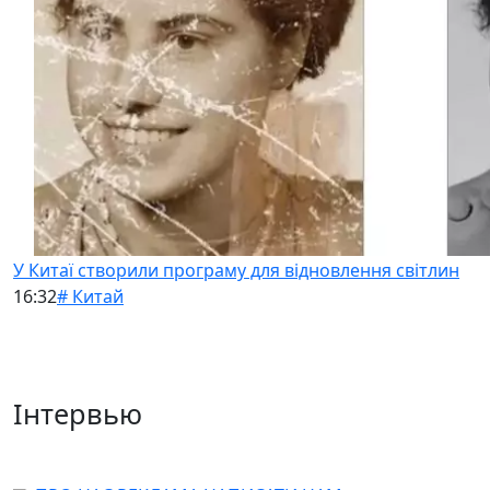
У Китаї створили програму для відновлення світлин
16:32
# Китай
Інтервью