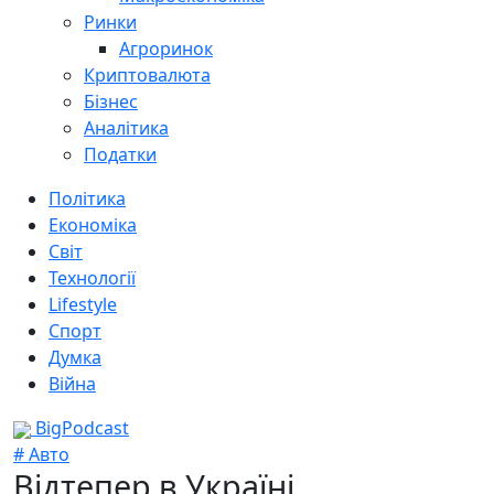
Ринки
Агроринок
Криптовалюта
Бізнес
Аналітика
Податки
Політика
Економіка
Світ
Технології
Lifestyle
Спорт
Думка
Війна
BigPodcast
# Авто
Відтепер в Україні