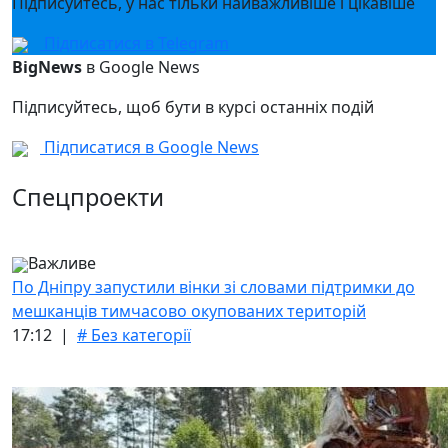
Підписуйтесь, у нас тільки найважливіше і цікавіше
Підписатися в Telegram
BigNews
в Google News
Підписуйтесь, щоб бути в курсі останніх подій
Підписатися в Google News
Спецпроекти
Важливе
По Дніпру запустили вінки зі словами підтримки до
мешканців тимчасово окупованих територій
17:12 |
# Без категорії