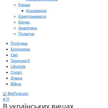
Ринки
Агроринок
Криптовалюта
Бізнес
Аналітика
Податки
Політика
Економіка
Світ
Технології
Lifestyle
Спорт
Думка
Війна
BigPodcast
# IT
В українських вишах