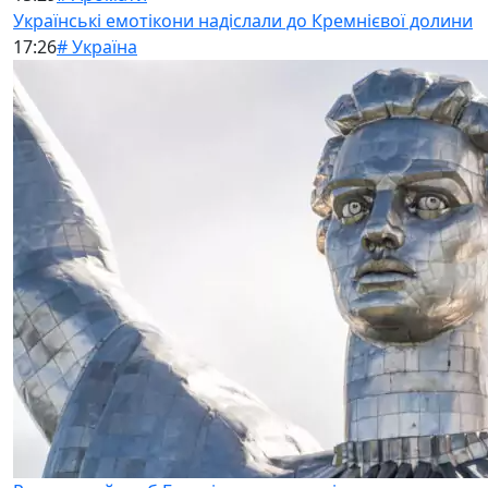
Українські емотікони надіслали до Кремнієвої долини
17:26
# Україна