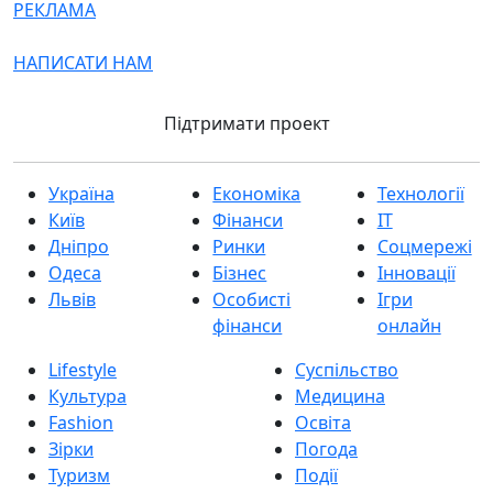
РЕКЛАМА
НАПИСАТИ НАМ
Підтримати проект
Україна
Економіка
Технології
Київ
Фінанси
IT
Дніпро
Ринки
Соцмережі
Одеса
Бізнес
Інновації
Львів
Особисті
Ігри
фінанси
онлайн
Lifestyle
Суспільство
Культура
Медицина
Fashion
Освіта
Зірки
Погода
Туризм
Події