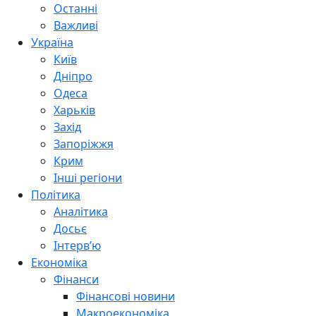
Останні
Важливі
Україна
Київ
Дніпро
Одеса
Харьків
Захід
Запоріжжя
Крим
Інші регіони
Політика
Аналітика
Досьє
Інтерв’ю
Економіка
Фінанси
Фінансові новини
Макроекономіка