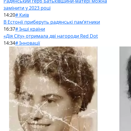
Радянський герб Батьківщини-матері можна
замінити у 2023 році
14:20
# Київ
В Естонії приберуть радянські памʼятники
16:37
# Інші країни
«Дія City» отримала дві нагороди Red Dot
14:34
# Інновації