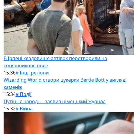
В Ірпені кладовище автівок перетворили на
соняшникове поле
15:36
# Інші регіони
Wizarding World створи цукерки Bertie Bott у вигляді
каменів
15:34
# Події
Путін і є народ — заявив німецький журнал
15:32
# Війна