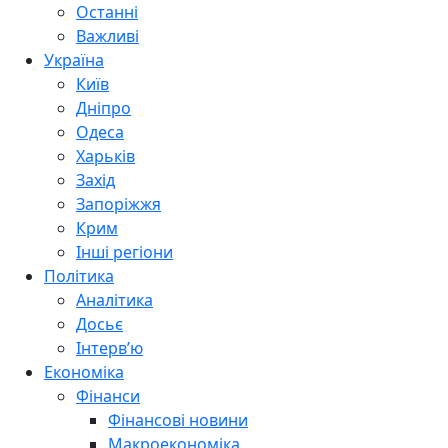
Останні
Важливі
Україна
Київ
Дніпро
Одеса
Харьків
Захід
Запоріжжя
Крим
Інші регіони
Політика
Аналітика
Досьє
Інтерв’ю
Економіка
Фінанси
Фінансові новини
Макроекономіка