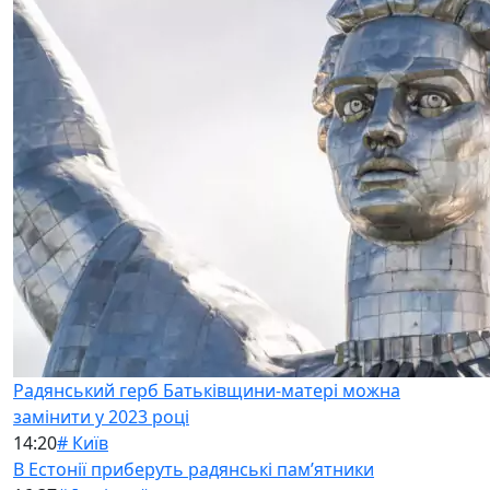
Радянський герб Батьківщини-матері можна
замінити у 2023 році
14:20
# Київ
В Естонії приберуть радянські памʼятники