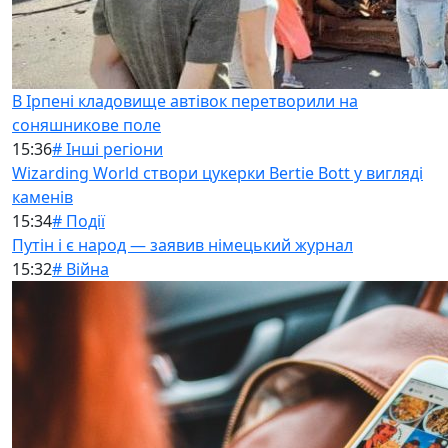
В Ірпені кладовище автівок перетворили на
соняшникове поле
15:36
# Інші регіони
Wizarding World створи цукерки Bertie Bott у вигляді
каменів
15:34
# Події
Путін і є народ — заявив німецький журнал
15:32
# Війна