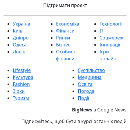
Підтримати проект
Україна
Економіка
Технології
Київ
Фінанси
IT
Дніпро
Ринки
Соцмережі
Одеса
Бізнес
Інновації
Львів
Особисті
Ігри
фінанси
онлайн
Lifestyle
Суспільство
Культура
Медицина
Fashion
Освіта
Зірки
Погода
Туризм
Події
BigNews
в Google News
Підписуйтесь, щоб бути в курсі останніх подій