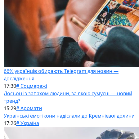
66% українців обирають Telegram для новин —
дослідження
17:30
# Соцмережі
Лосьон із запахом людини, за якою сумуєш — новий
тренд?
15:29
# Аромати
Українські емотікони надіслали до Кремнієвої долини
17:26
# Україна