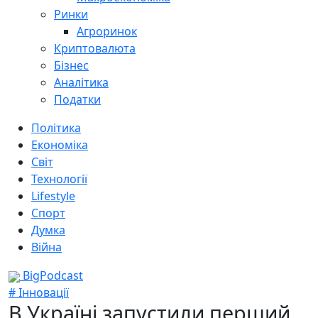
Ринки
Агроринок
Криптовалюта
Бізнес
Аналітика
Податки
Політика
Економіка
Світ
Технології
Lifestyle
Спорт
Думка
Війна
BigPodcast
# Інновації
В Україні запустили перший