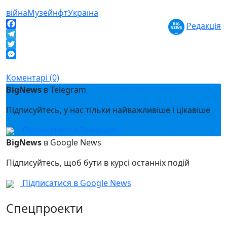
війна
Музей
нфт
Україна
Редакція
Facebook
Telegram
Twitter
Messenger
Коментарі (0)
BigNews
в Telegram
Підписуйтесь, у нас тільки найважливіше і цікавіше
Підписатися в Telegram
BigNews
в Google News
Підписуйтесь, щоб бути в курсі останніх подій
Підписатися в Google News
Спецпроекти