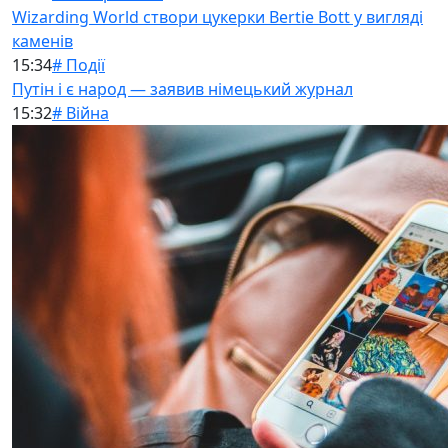
Wizarding World створи цукерки Bertie Bott у вигляді
каменів
15:34
# Події
Путін і є народ — заявив німецький журнал
15:32
# Війна