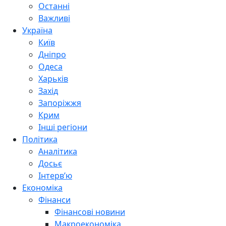
Останні
Важливі
Україна
Київ
Дніпро
Одеса
Харьків
Захід
Запоріжжя
Крим
Інші регіони
Політика
Аналітика
Досьє
Інтерв’ю
Економіка
Фінанси
Фінансові новини
Макроекономіка