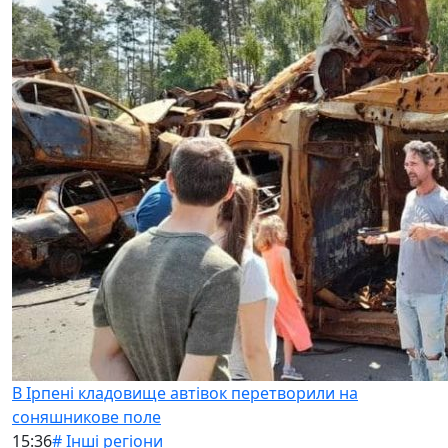
В Ірпені кладовище автівок перетворили на
соняшникове поле
15:36
# Інші регіони