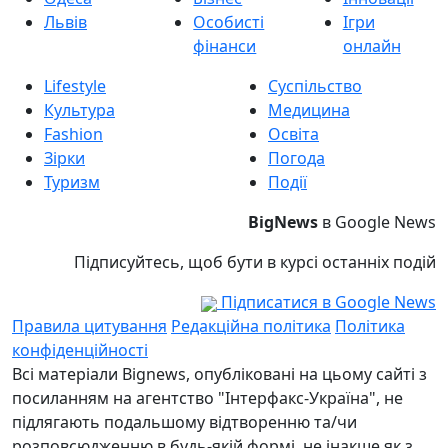
Львів
Особисті
Ігри
фінанси
онлайн
Lifestyle
Суспільство
Культура
Медицина
Fashion
Освіта
Зірки
Погода
Туризм
Події
BigNews
в Google News
Підписуйтесь, щоб бути в курсі останніх подій
Підписатися в Google News
Правила цитування
Редакційна політика
Політика
конфіденційності
Всі матеріали Bignews, опубліковані на цьому сайті з
посиланням на агентство "Інтерфакс-Україна", не
підлягають подальшому відтворенню та/чи
розповсюдженню в будь-якій формі, не інакше як з