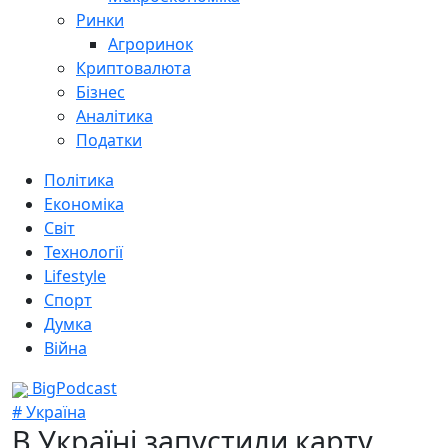
Ринки
Агроринок
Криптовалюта
Бізнес
Аналітика
Податки
Політика
Економіка
Світ
Технології
Lifestyle
Спорт
Думка
Війна
BigPodcast
# Україна
В Україні запустили карту