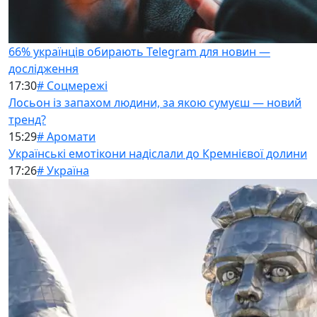
66% українців обирають Telegram для новин —
дослідження
17:30
# Соцмережі
Лосьон із запахом людини, за якою сумуєш — новий
тренд?
15:29
# Аромати
Українські емотікони надіслали до Кремнієвої долини
17:26
# Україна