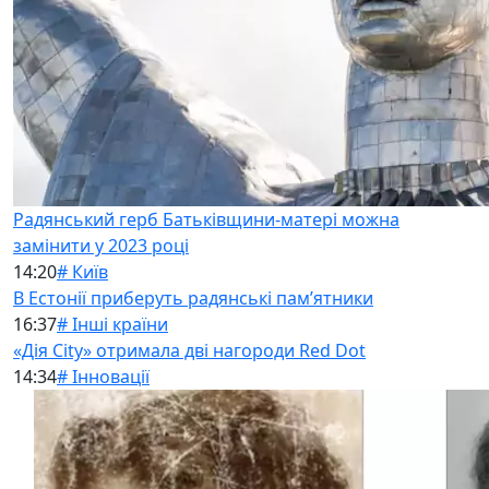
Радянський герб Батьківщини-матері можна
замінити у 2023 році
14:20
# Київ
В Естонії приберуть радянські памʼятники
16:37
# Інші країни
«Дія City» отримала дві нагороди Red Dot
14:34
# Інновації