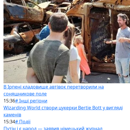
В Ірпені кладовище автівок перетворили на
соняшникове поле
15:36
# Інші регіони
Wizarding World створи цукерки Bertie Bott у вигляді
каменів
15:34
# Події
Путін і є народ — заявив німецький журнал