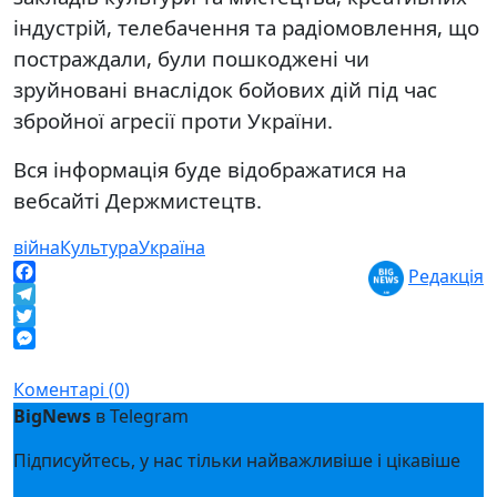
індустрій, телебачення та радіомовлення, що
постраждали, були пошкоджені чи
зруйновані внаслідок бойових дій під час
збройної агресії проти України.
Вся інформація буде відображатися на
вебсайті Держмистецтв.
війна
Культура
Україна
Редакція
Facebook
Telegram
Twitter
Messenger
Коментарі (0)
BigNews
в Telegram
Підписуйтесь, у нас тільки найважливіше і цікавіше