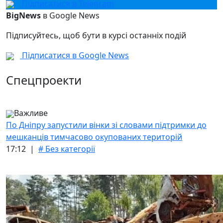
Підписатися в Telegram
BigNews
в Google News
Підписуйтесь, щоб бути в курсі останніх подій
Підписатися в Google News
Спецпроекти
Важливе
По Дніпру запустили вінки зі словами підтримки до
мешканців тимчасово окупованих територій
17:12 |
# Без категорії