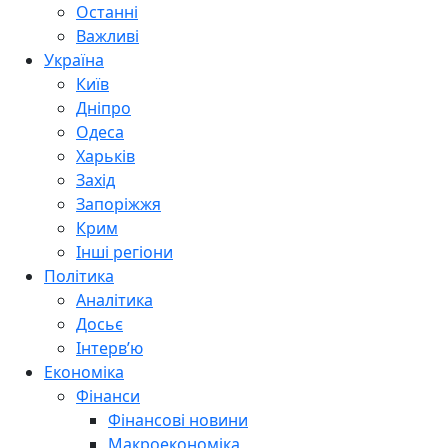
Останні
Важливі
Україна
Київ
Дніпро
Одеса
Харьків
Захід
Запоріжжя
Крим
Інші регіони
Політика
Аналітика
Досьє
Інтерв’ю
Економіка
Фінанси
Фінансові новини
Макроекономіка