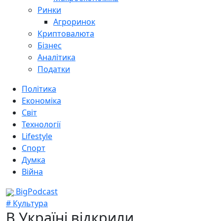
Ринки
Агроринок
Криптовалюта
Бізнес
Аналітика
Податки
Політика
Економіка
Світ
Технології
Lifestyle
Спорт
Думка
Війна
BigPodcast
# Культура
В Україні відкрили