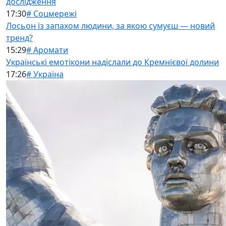
дослідження
17:30
# Соцмережі
Лосьон із запахом людини, за якою сумуєш — новий
тренд?
15:29
# Аромати
Українські емотікони надіслали до Кремнієвої долини
17:26
# Україна