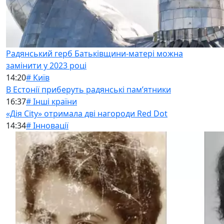
Радянський герб Батьківщини-матері можна
замінити у 2023 році
14:20
# Київ
В Естонії приберуть радянські памʼятники
16:37
# Інші країни
«Дія City» отримала дві нагороди Red Dot
14:34
# Інновації