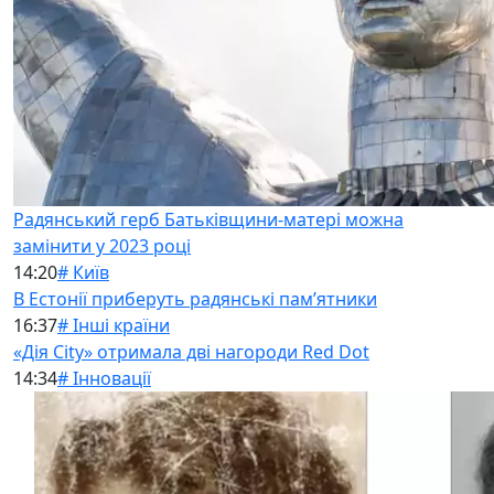
Радянський герб Батьківщини-матері можна
замінити у 2023 році
14:20
# Київ
В Естонії приберуть радянські памʼятники
16:37
# Інші країни
«Дія City» отримала дві нагороди Red Dot
14:34
# Інновації