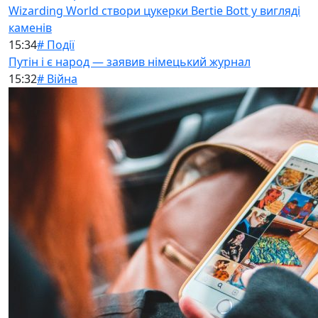
Wizarding World створи цукерки Bertie Bott у вигляді
каменів
15:34
# Події
Путін і є народ — заявив німецький журнал
15:32
# Війна