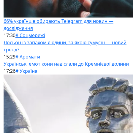
66% українців обирають Telegram для новин —
дослідження
17:30
# Соцмережі
Лосьон із запахом людини, за якою сумуєш — новий
тренд?
15:29
# Аромати
Українські емотікони надіслали до Кремнієвої долини
17:26
# Україна