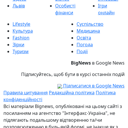
Львів
Особисті
Ігри
фінанси
онлайн
Lifestyle
Суспільство
Культура
Медицина
Fashion
Освіта
Зірки
Погода
Туризм
Події
BigNews
в Google News
Підписуйтесь, щоб бути в курсі останніх подій
Підписатися в Google News
Правила цитування
Редакційна політика
Політика
конфіденційності
Всі матеріали Bignews, опубліковані на цьому сайті з
посиланням на агентство "Інтерфакс-Україна", не
підлягають подальшому відтворенню та/чи
розповсюдженню в будь-якій формі, не інакше як з