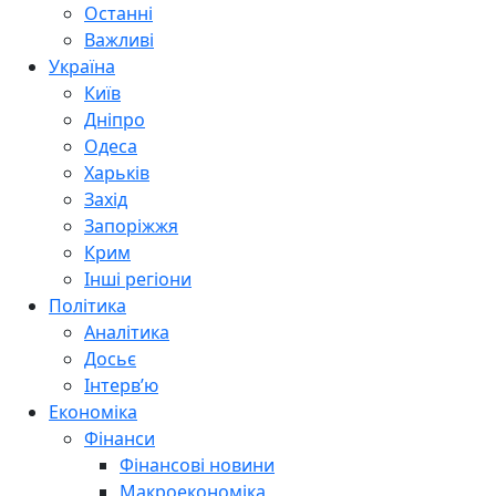
Останні
Важливі
Україна
Київ
Дніпро
Одеса
Харьків
Захід
Запоріжжя
Крим
Інші регіони
Політика
Аналітика
Досьє
Інтерв’ю
Економіка
Фінанси
Фінансові новини
Макроекономіка