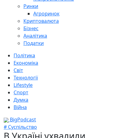
Ринки
Агроринок
Криптовалюта
Бізнес
Аналітика
Податки
Політика
Економіка
Світ
Технології
Lifestyle
Спорт
Думка
Війна
BigPodcast
# Суспільство
В Україні ухвалили