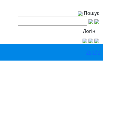
Пошук
Логін
Укр
Ру