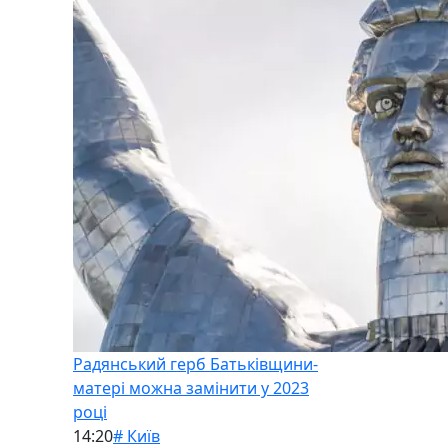
Радянський герб Батьківщини-
матері можна замінити у 2023
році
14:20
# Київ