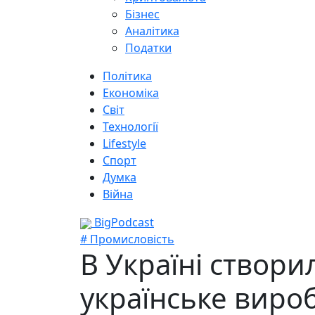
Бізнес
Аналітика
Податки
Політика
Економіка
Світ
Технології
Lifestyle
Спорт
Думка
Війна
BigPodcast
# Промисловість
В Україні створ
українське виро