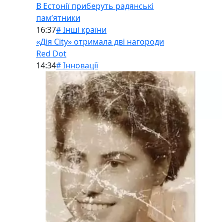
В Естонії приберуть радянські
памʼятники
16:37
# Інші країни
«Дія City» отримала дві нагороди
Red Dot
14:34
# Інновації