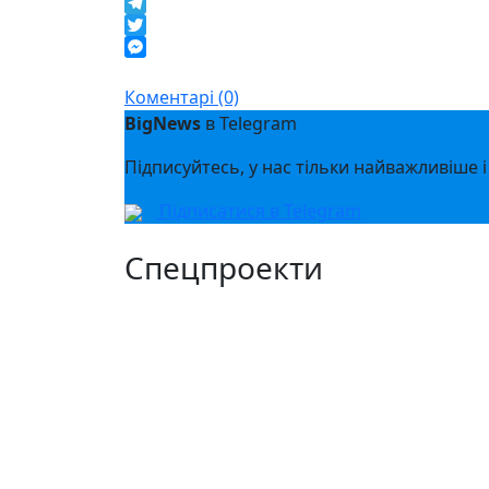
Facebook
Telegram
Twitter
Messenger
Коментарі (0)
BigNews
в Telegram
Підписуйтесь, у нас тільки найважливіше і
Підписатися в Telegram
Спецпроекти