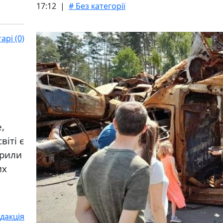
17:12 |
# Без категорії
рі (0)
e,
віті є
орили
их
дакція