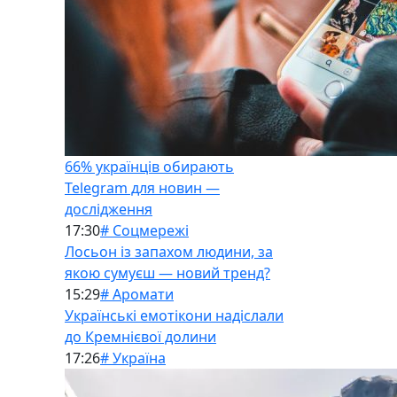
66% українців обирають
Telegram для новин —
дослідження
17:30
# Соцмережі
Лосьон із запахом людини, за
якою сумуєш — новий тренд?
15:29
# Аромати
Українські емотікони надіслали
до Кремнієвої долини
17:26
# Україна