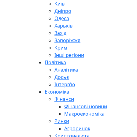
Київ
Дніпро
Одеса
Харьків
Захід
Запоріжжя
Крим
Інші регіони
Політика
Аналітика
Досьє
Інтерв’ю
Економіка
Фінанси
Фінансові новини
Макроекономіка
Ринки
Агроринок
Криптовалюта