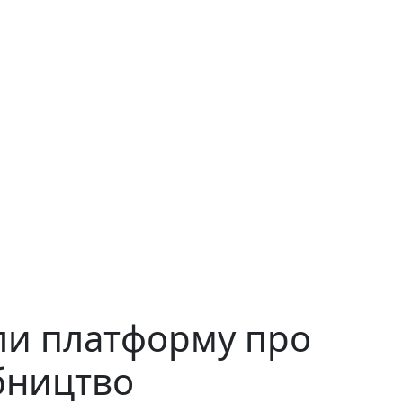
или платформу про
бництво