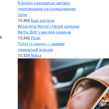
В Ірпені кладовище автівок
перетворили на соняшникове
поле
15:36
# Інші регіони
Wizarding World створи цукерки
Bertie Bott у вигляді каменів
й
15:34
# Події
Путін і є народ — заявив
німецький журнал
15:32
# Війна