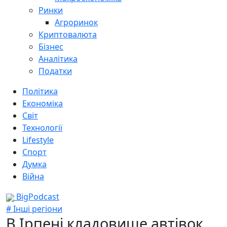
Ринки
Агроринок
Криптовалюта
Бізнес
Аналітика
Податки
Політика
Економіка
Світ
Технології
Lifestyle
Спорт
Думка
Війна
BigPodcast
# Інші регіони
В Ірпені кладовище автівок