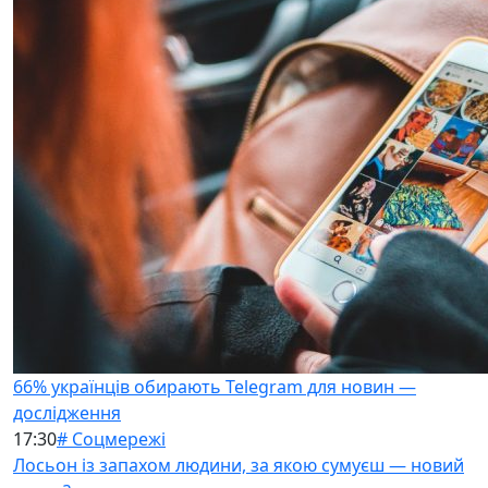
66% українців обирають Telegram для новин —
дослідження
17:30
# Соцмережі
Лосьон із запахом людини, за якою сумуєш — новий