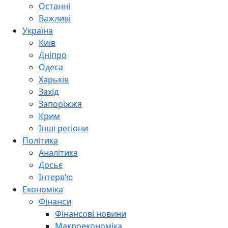
Останні
Важливі
Україна
Київ
Дніпро
Одеса
Харьків
Захід
Запоріжжя
Крим
Інші регіони
Політика
Аналітика
Досьє
Інтерв’ю
Економіка
Фінанси
Фінансові новини
Макроекономіка