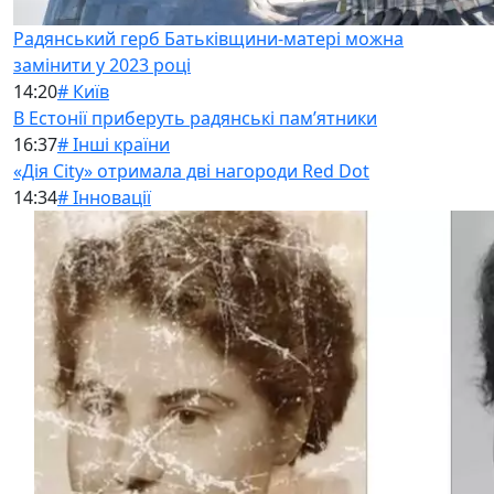
Радянський герб Батьківщини-матері можна
замінити у 2023 році
14:20
# Київ
В Естонії приберуть радянські памʼятники
16:37
# Інші країни
«Дія City» отримала дві нагороди Red Dot
14:34
# Інновації