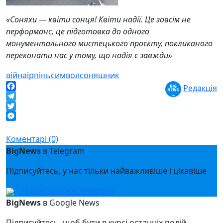
«Соняхи — квіти сонця! Квіти надії. Це зовсім не
перформанс, це підготовка до одного
монументального мистецького проєкту, покликаного
переконати нас у тому, що надія є завжди»
війна
ірпінь
символ
соняшник
Редакція
Facebook
Telegram
Twitter
Messenger
Коментарі (0)
BigNews
в Telegram
Підписуйтесь, у нас тільки найважливіше і цікавіше
Підписатися в Telegram
BigNews
в Google News
Підписуйтесь, щоб бути в курсі останніх подій