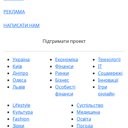
РЕКЛАМА
НАПИСАТИ НАМ
Підтримати проект
Україна
Економіка
Технології
Київ
Фінанси
IT
Дніпро
Ринки
Соцмережі
Одеса
Бізнес
Інновації
Львів
Особисті
Ігри
фінанси
онлайн
Lifestyle
Суспільство
Культура
Медицина
Fashion
Освіта
Зірки
Погода