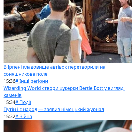
В Ірпені кладовище автівок перетворили на
соняшникове поле
15:36
# Інші регіони
Wizarding World створи цукерки Bertie Bott у вигляді
каменів
15:34
# Події
Путін і є народ — заявив німецький журнал
15:32
# Війна