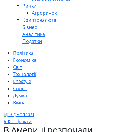
Ринки
Агроринок
Криптовалюта
Бізнес
Аналітика
Податки
Політика
Економіка
Світ
Технології
Lifestyle
Спорт
Думка
Війна
BigPodcast
# Конфлікти
В Америці розпочали