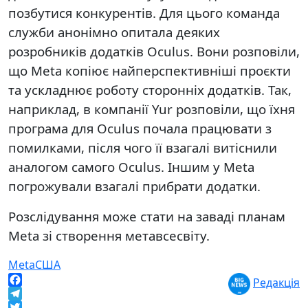
позбутися конкурентів. Для цього команда
служби анонімно опитала деяких
розробників додатків Oculus. Вони розповіли,
що Meta копіює найперспективніші проєкти
та ускладнює роботу сторонніх додатків. Так,
наприклад, в компанії Yur розповіли, що їхня
програма для Oculus почала працювати з
помилками, після чого її взагалі витіснили
аналогом самого Oculus. Іншим у Meta
погрожували взагалі прибрати додатки.
Розслідування може стати на заваді планам
Meta зі створення метавсесвіту.
Meta
США
Редакція
Facebook
Telegram