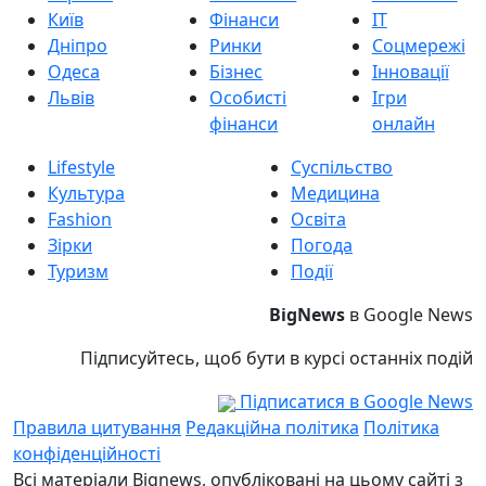
Київ
Фінанси
IT
Дніпро
Ринки
Соцмережі
Одеса
Бізнес
Інновації
Львів
Особисті
Ігри
фінанси
онлайн
Lifestyle
Суспільство
Культура
Медицина
Fashion
Освіта
Зірки
Погода
Туризм
Події
BigNews
в Google News
Підписуйтесь, щоб бути в курсі останніх подій
Підписатися в Google News
Правила цитування
Редакційна політика
Політика
конфіденційності
Всі матеріали Bignews, опубліковані на цьому сайті з