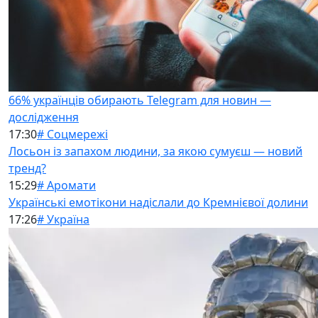
66% українців обирають Telegram для новин —
дослідження
17:30
# Соцмережі
Лосьон із запахом людини, за якою сумуєш — новий
тренд?
15:29
# Аромати
Українські емотікони надіслали до Кремнієвої долини
17:26
# Україна