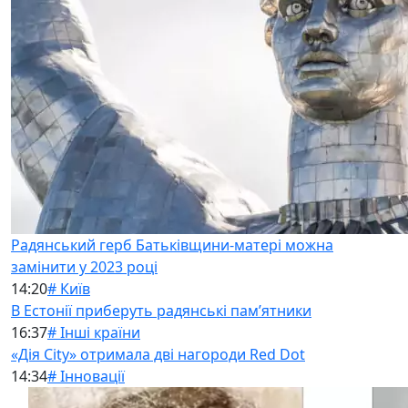
Радянський герб Батьківщини-матері можна
замінити у 2023 році
14:20
# Київ
В Естонії приберуть радянські памʼятники
16:37
# Інші країни
«Дія City» отримала дві нагороди Red Dot
14:34
# Інновації