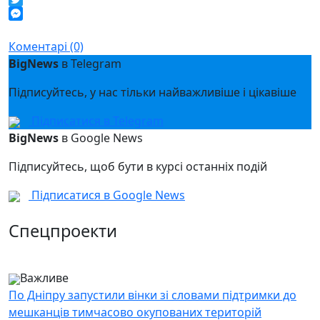
Twitter
Messenger
Коментарі (0)
BigNews
в Telegram
Підписуйтесь, у нас тільки найважливіше і цікавіше
Підписатися в Telegram
BigNews
в Google News
Підписуйтесь, щоб бути в курсі останніх подій
Підписатися в Google News
Спецпроекти
Важливе
По Дніпру запустили вінки зі словами підтримки до
мешканців тимчасово окупованих територій