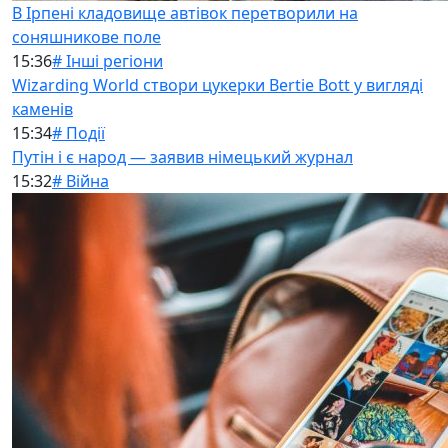
В Ірпені кладовище автівок перетворили на
соняшникове поле
15:36
# Інші регіони
Wizarding World створи цукерки Bertie Bott у вигляді
каменів
15:34
# Події
Путін і є народ — заявив німецький журнал
15:32
# Війна