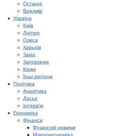
Останні
Важливі
Україна
Київ
Дніпро
Одеса
Харьків
Захід
Запоріжжя
Крим
Інші регіони
Політика
Аналітика
Досьє
Інтерв’ю
Економіка
Фінанси
Фінансові новини
Макроекономіка