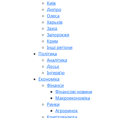
Київ
Дніпро
Одеса
Харьків
Захід
Запоріжжя
Крим
Інші регіони
Політика
Аналітика
Досьє
Інтерв’ю
Економіка
Фінанси
Фінансові новини
Макроекономіка
Ринки
Агроринок
Криптовалюта