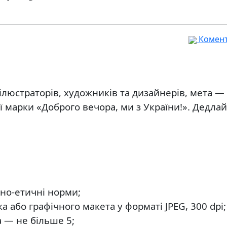
Комента
ілюстраторів, художників та дизайнерів, мета —
ї марки «Доброго вечора, ми з України!». Дедла
но-етичні норми;
а або графічного макета у форматі JPEG, 300 dpi;
а — не більше 5;