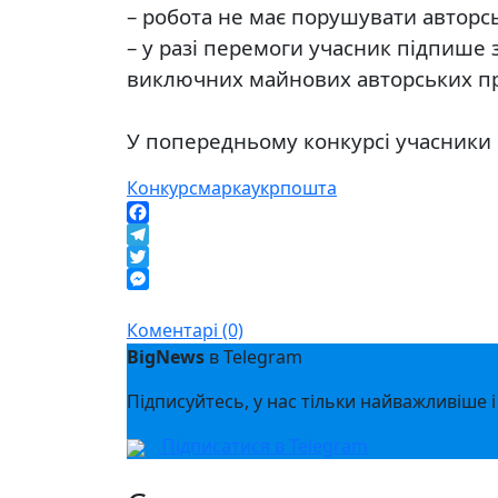
– робота не має порушувати авторськ
– у разі перемоги учасник підпише
виключних майнових авторських пра
⠀
У попередньому конкурсі учасники 
Конкурс
марка
укрпошта
Facebook
Telegram
Twitter
Messenger
Коментарі (0)
BigNews
в Telegram
Підписуйтесь, у нас тільки найважливіше і
Підписатися в Telegram