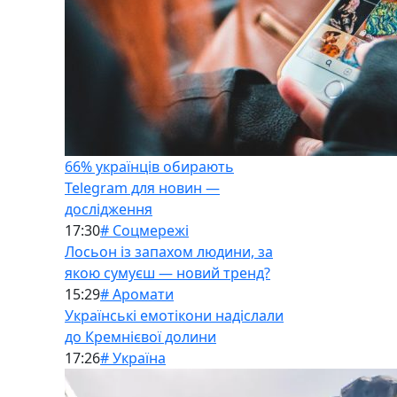
66% українців обирають
Telegram для новин —
дослідження
17:30
# Соцмережі
Лосьон із запахом людини, за
якою сумуєш — новий тренд?
15:29
# Аромати
Українські емотікони надіслали
до Кремнієвої долини
17:26
# Україна