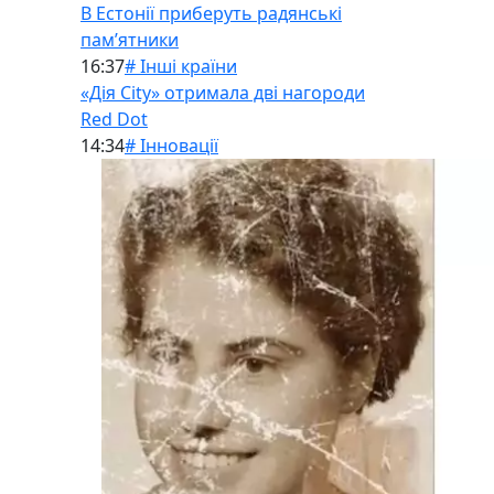
В Естонії приберуть радянські
памʼятники
16:37
# Інші країни
«Дія City» отримала дві нагороди
Red Dot
14:34
# Інновації