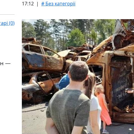
17:12 |
# Без категорії
рі (0)
йн —