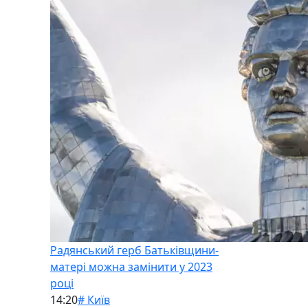
Радянський герб Батьківщини-
матері можна замінити у 2023
році
14:20
# Київ