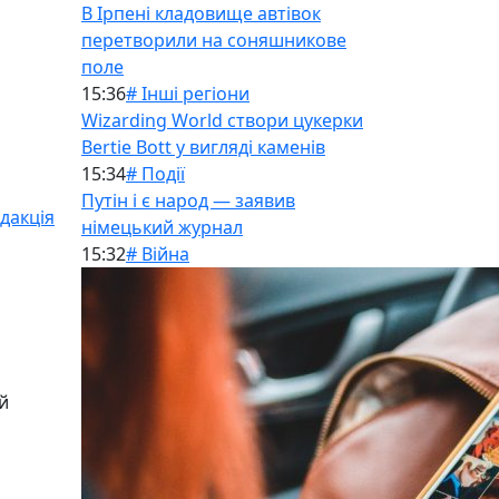
В Ірпені кладовище автівок
перетворили на соняшникове
поле
15:36
# Інші регіони
Wizarding World створи цукерки
Bertie Bott у вигляді каменів
15:34
# Події
Путін і є народ — заявив
дакція
німецький журнал
15:32
# Війна
й