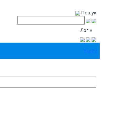
Пошук
Логін
Укр
Ру