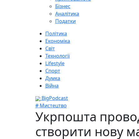
Бізнес
Аналітика
Податки
Політика
Економіка
Світ
Технології
Lifestyle
Спорт
Думка
Війна
BigPodcast
# Мистецтво
Укрпошта прово
створити нову м