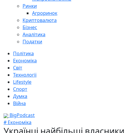
Ринки
Агроринок
Криптовалюта
Бізнес
Аналітика
Податки
Політика
Економіка
Світ
Технології
Lifestyle
Спорт
Думка
Війна
BigPodcast
# Економіка
Українці найбільші власники