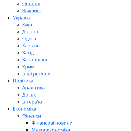
Останні
Важливі
Україна
Київ
Дніпро
Одеса
Харьків
Захід
Запоріжжя
Крим
Інші регіони
Політика
Аналітика
Досьє
Інтерв’ю
Економіка
Фінанси
Фінансові новини
Макроекономіка