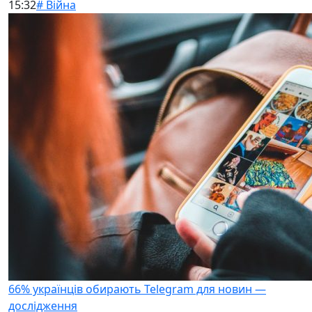
15:32
# Війна
66% українців обирають Telegram для новин —
дослідження