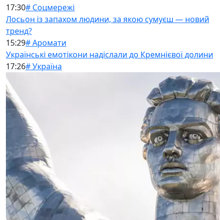
17:30
# Соцмережі
Лосьон із запахом людини, за якою сумуєш — новий
тренд?
15:29
# Аромати
Українські емотікони надіслали до Кремнієвої долини
17:26
# Україна