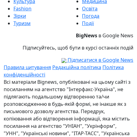
Культура
Медицина
Fashion
Освіта
Зірки
Погода
Туризм
Події
BigNews
в Google News
Підписуйтесь, щоб бути в курсі останніх подій
Підписатися в Google News
Правила цитування
Редакційна політика
Політика
конфіденційності
Всі матеріали Bignews, опубліковані на цьому сайті з
посиланням на агентство "Інтерфакс-Україна", не
підлягають подальшому відтворенню та/чи
розповсюдженню в будь-якій формі, не інакше як з
письмового дозволу агентства. Передрук,
копіювання або відтворення інформації, яка містить
посилання на агентство "УНІАН", "Укрінформ",
"УНН", "Українські новини", "ІТАР-ТАСС", "Українська