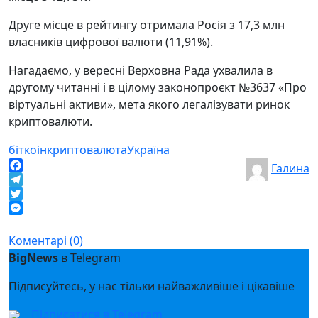
Друге місце в рейтингу отримала Росія з 17,3 млн
власників цифрової валюти (11,91%).
Нагадаємо, у вересні Верховна Рада ухвалила в
другому читанні і в цілому законопроєкт №3637 «Про
віртуальні активи», мета якого легалізувати ринок
криптовалюти.
біткоін
криптовалюта
Україна
Галина
Facebook
Telegram
Twitter
Messenger
Коментарі (0)
BigNews
в Telegram
Підписуйтесь, у нас тільки найважливіше і цікавіше
Підписатися в Telegram