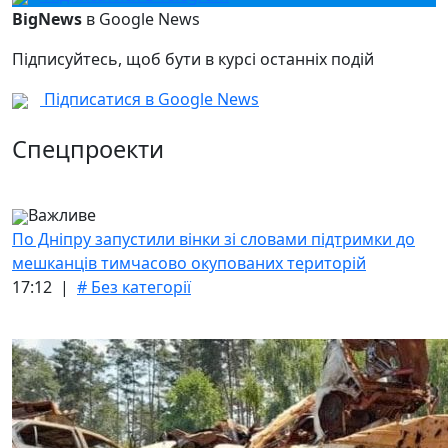
BigNews
в Google News
Підписуйтесь, щоб бути в курсі останніх подій
Підписатися в Google News
Спецпроекти
Важливе
По Дніпру запустили вінки зі словами підтримки до
мешканців тимчасово окупованих територій
17:12 |
# Без категорії