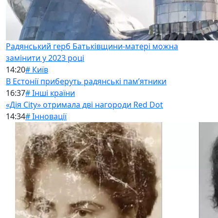
Радянський герб Батьківщини-матері можна
замінити у 2023 році
14:20
# Київ
В Естонії приберуть радянські памʼятники
16:37
# Інші країни
«Дія City» отримала дві нагороди Red Dot
14:34
# Інновації