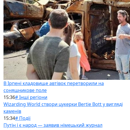
В Ірпені кладовище автівок перетворили на
соняшникове поле
15:36
# Інші регіони
Wizarding World створи цукерки Bertie Bott у вигляді
каменів
15:34
# Події
Путін і є народ — заявив німецький журнал