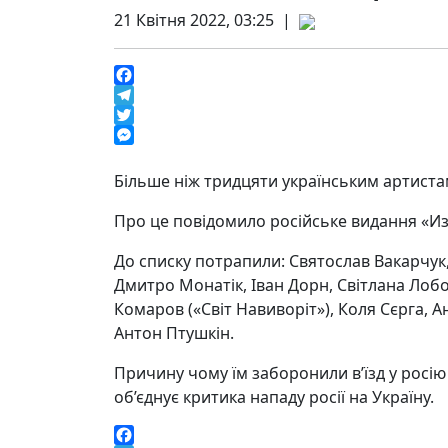
21 Квітня 2022, 03:25 |
Facebook
Telegram
Twitter
Messenger
Більше ніж тридцяти українським артистам
Про це повідомило російське видання «Из
До списку потрапили: Святослав Вакарчук,
Дмитро Монатік, Іван Дорн, Світлана Лобо
Комаров («Світ Навиворіт»), Коля Сєрга, А
Антон Птушкін.
Причину чому їм заборонили в’їзд у росію 
об’єднує критика нападу росії на Україну.