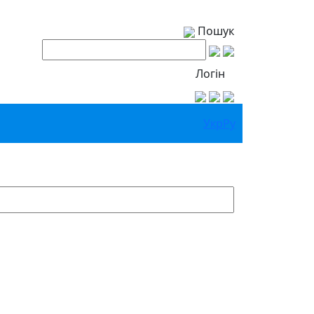
Пошук
Логін
Укр
Ру