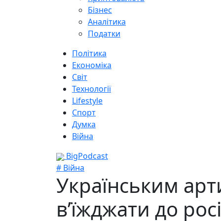
Бізнес
Аналітика
Податки
Політика
Економіка
Світ
Технології
Lifestyle
Спорт
Думка
Війна
BigPodcast
# Війна
Українським арт
в’їжджати до росі