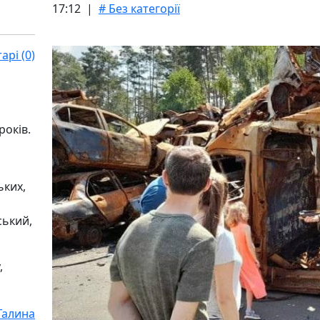
17:12 |
# Без категорії
рі (0)
років.
ьких,
ський,
,
Галина