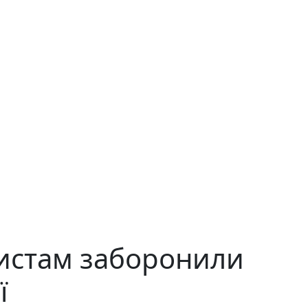
истам заборонили
ї