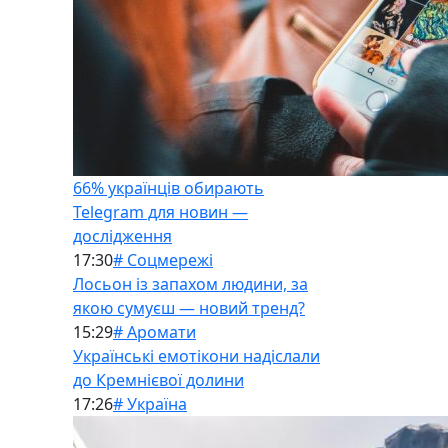
66% українців обирають
Telegram для новин —
дослідження
17:30
# Соцмережі
Лосьон із запахом людини, за
якою сумуєш — новий тренд?
15:29
# Аромати
Українські емотікони надіслали
до Кремнієвої долини
17:26
# Україна