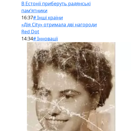
В Естонії приберуть радянські
памʼятники
16:37
# Інші країни
«Дія City» отримала дві нагороди
Red Dot
14:34
# Інновації