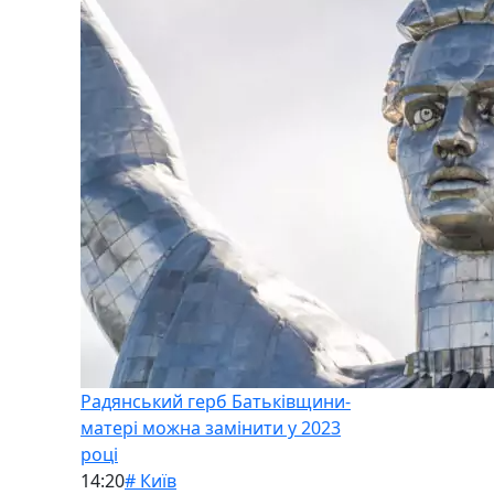
Радянський герб Батьківщини-
матері можна замінити у 2023
році
14:20
# Київ