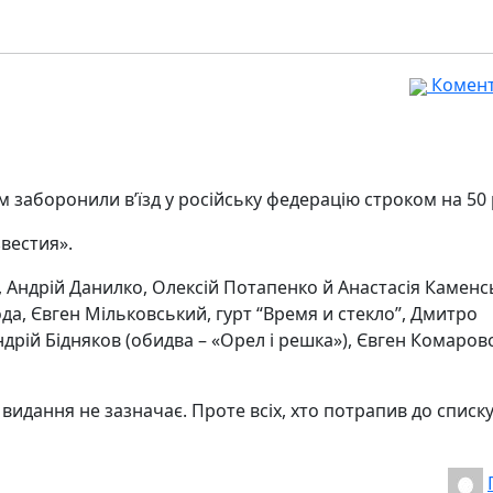
Комента
 заборонили в’їзд у російську федерацію строком на 50 
вестия».
 Андрій Данилко, Олексій Потапенко й Анастасія Каменс
да, Євген Мільковський, гурт “Время и стекло”, Дмитро
ндрій Бідняков (обидва – «Орел і решка»), Євген Комаров
видання не зазначає. Проте всіх, хто потрапив до списку