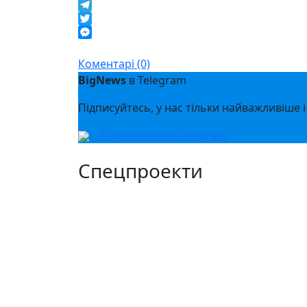
Facebook
Telegram
Twitter
Messenger
Коментарі (0)
BigNews
в Telegram
Підписуйтесь, у нас тільки найважливіше і
Підписатися в Telegram
Спецпроекти