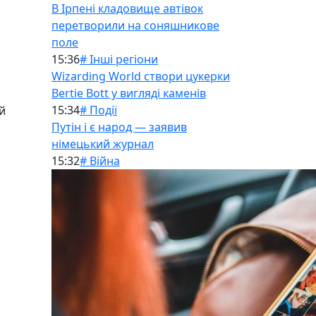
В Ірпені кладовище автівок
перетворили на соняшникове
поле
15:36
# Інші регіони
Wizarding World створи цукерки
Bertie Bott у вигляді каменів
15:34
# Події
й
Путін і є народ — заявив
німецький журнал
15:32
# Війна