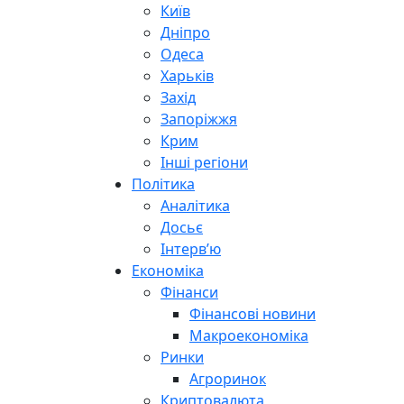
Київ
Дніпро
Одеса
Харьків
Захід
Запоріжжя
Крим
Інші регіони
Політика
Аналітика
Досьє
Інтерв’ю
Економіка
Фінанси
Фінансові новини
Макроекономіка
Ринки
Агроринок
Криптовалюта