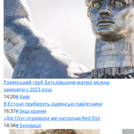
Радянський герб Батьківщини-матері можна
замінити у 2023 році
14:20
# Київ
В Естонії приберуть радянські памʼятники
16:37
# Інші країни
«Дія City» отримала дві нагороди Red Dot
14:34
# Інновації