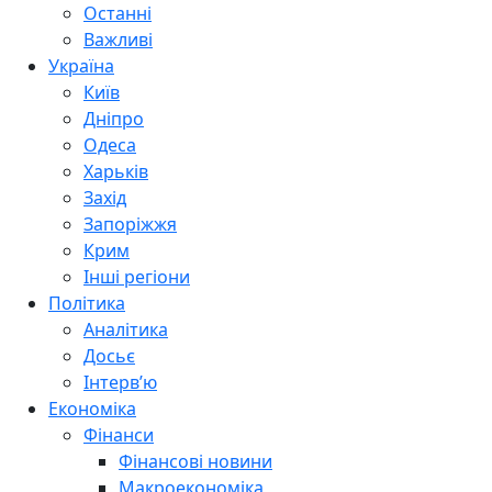
Останні
Важливі
Україна
Київ
Дніпро
Одеса
Харьків
Захід
Запоріжжя
Крим
Інші регіони
Політика
Аналітика
Досьє
Інтерв’ю
Економіка
Фінанси
Фінансові новини
Макроекономіка