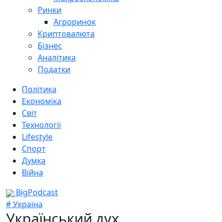
Ринки
Агроринок
Криптовалюта
Бізнес
Аналітика
Податки
Політика
Економіка
Світ
Технології
Lifestyle
Спорт
Думка
Війна
BigPodcast
# Україна
Український дух