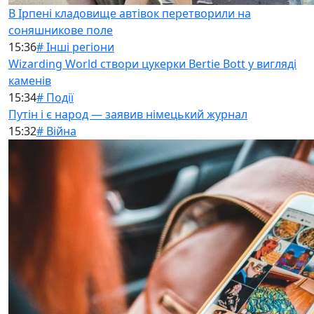
В Ірпені кладовище автівок перетворили на
соняшникове поле
15:36
# Інші регіони
Wizarding World створи цукерки Bertie Bott у вигляді
каменів
15:34
# Події
Путін і є народ — заявив німецький журнал
15:32
# Війна