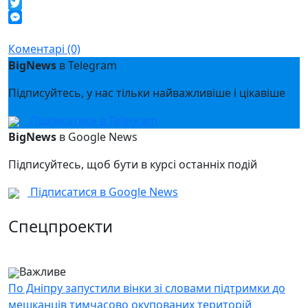
Telegram
Twitter
Messenger
Коментарі (0)
BigNews
в Telegram
Підписуйтесь, у нас тільки найважливіше і цікавіше
Підписатися в Telegram
BigNews
в Google News
Підписуйтесь, щоб бути в курсі останніх подій
Підписатися в Google News
Спецпроекти
Важливе
По Дніпру запустили вінки зі словами підтримки до
мешканців тимчасово окупованих територій