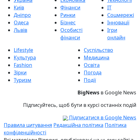
Україна
Економіка
Технології
Київ
Фінанси
IT
Дніпро
Ринки
Соцмережі
Одеса
Бізнес
Інновації
Львів
Особисті
Ігри
фінанси
онлайн
Lifestyle
Суспільство
Культура
Медицина
Fashion
Освіта
Зірки
Погода
Туризм
Події
BigNews
в Google News
Підписуйтесь, щоб бути в курсі останніх подій
Підписатися в Google News
Правила цитування
Редакційна політика
Політика
конфіденційності