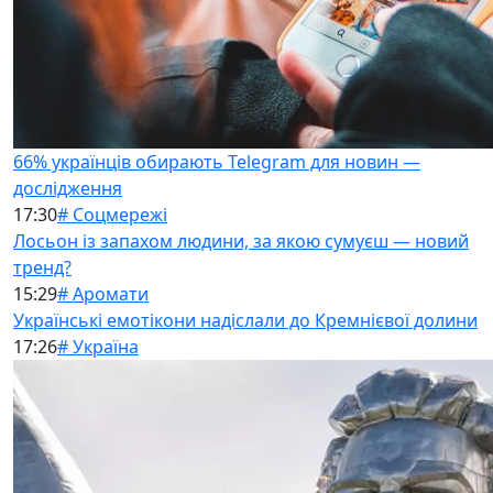
66% українців обирають Telegram для новин —
дослідження
17:30
# Соцмережі
Лосьон із запахом людини, за якою сумуєш — новий
тренд?
15:29
# Аромати
Українські емотікони надіслали до Кремнієвої долини
17:26
# Україна