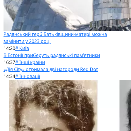
Радянський герб Батьківщини-матері можна
замінити у 2023 році
14:20
# Київ
В Естонії приберуть радянські памʼятники
16:37
# Інші країни
«Дія City» отримала дві нагороди Red Dot
14:34
# Інновації