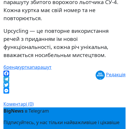
парашуту збитого ворожого льотчика СУ-4.
Кожна куртка має свій номер та не
повторюється.
Upcycling — це повторне використання
речей з приданням їм нової
функціональності, кожна річ унікальна,
вважається носибельньм мистецтвом.
бренд
куртка
парашут
Редакція
Facebook
Telegram
Twitter
Messenger
Коментарі (0)
BigNews
в Telegram
Підписуйтесь, у нас тільки найважливіше і цікавіше