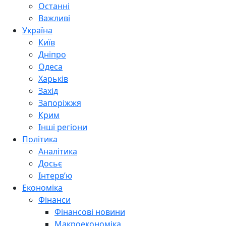
Останні
Важливі
Україна
Київ
Дніпро
Одеса
Харьків
Захід
Запоріжжя
Крим
Інші регіони
Політика
Аналітика
Досьє
Інтерв’ю
Економіка
Фінанси
Фінансові новини
Макроекономіка