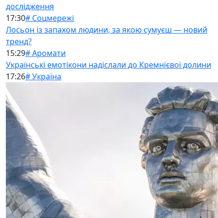
дослідження
17:30
# Соцмережі
Лосьон із запахом людини, за якою сумуєш — новий
тренд?
15:29
# Аромати
Українські емотікони надіслали до Кремнієвої долини
17:26
# Україна