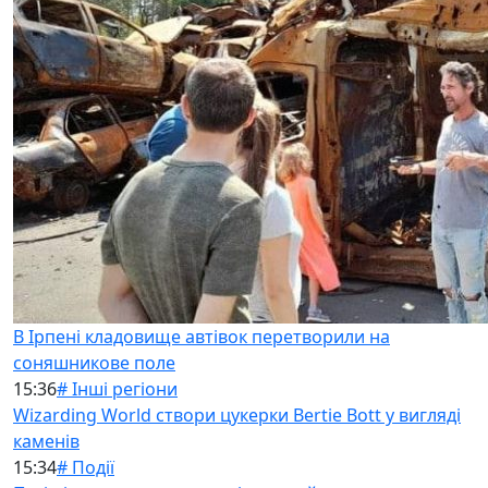
В Ірпені кладовище автівок перетворили на
соняшникове поле
15:36
# Інші регіони
Wizarding World створи цукерки Bertie Bott у вигляді
каменів
15:34
# Події