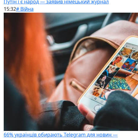
Путін і є народ — заявив німецький журнал
15:32
# Війна
66% українців обирають Telegram для новин —