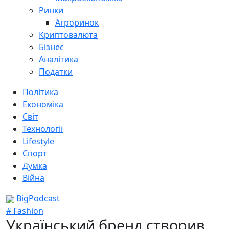
Ринки
Агроринок
Криптовалюта
Бізнес
Аналітика
Податки
Політика
Економіка
Світ
Технології
Lifestyle
Спорт
Думка
Війна
BigPodcast
# Fashion
Український бренд створив