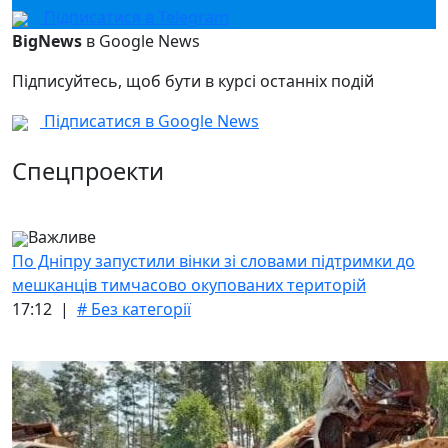
Підписатися в Telegram
BigNews
в Google News
Підписуйтесь, щоб бути в курсі останніх подій
Підписатися в Google News
Спецпроекти
Важливе
По Дніпру запустили вінки зі словами підтримки до
мешканців тимчасово окупованих територій
17:12 |
# Без категорії