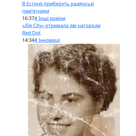
В Естонії приберуть радянські
памʼятники
16:37
# Інші країни
«Дія City» отримала дві нагороди
Red Dot
14:34
# Інновації