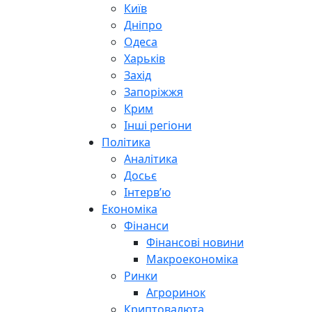
Київ
Дніпро
Одеса
Харьків
Захід
Запоріжжя
Крим
Інші регіони
Політика
Аналітика
Досьє
Інтерв’ю
Економіка
Фінанси
Фінансові новини
Макроекономіка
Ринки
Агроринок
Криптовалюта