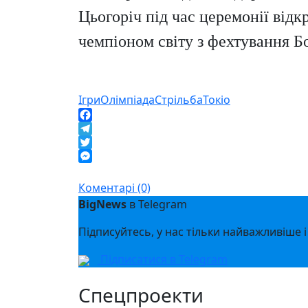
Цьогоріч під час церемонії відк
чемпіоном світу з фехтування 
Ігри
Олімпіада
Стрільба
Токіо
Facebook
Telegram
Twitter
Messenger
Коментарі (0)
BigNews
в Telegram
Підписуйтесь, у нас тільки найважливіше і
Підписатися в Telegram
Спецпроекти