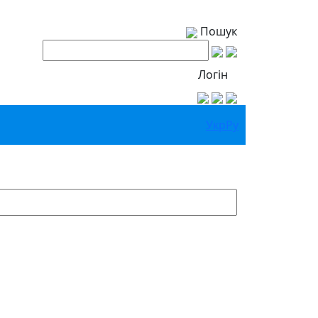
Пошук
Логін
Укр
Ру