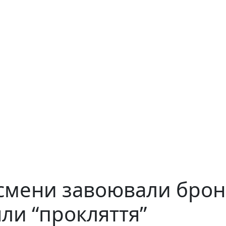
тсмени завоювали брон
яли “прокляття”