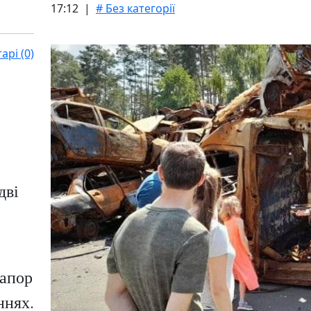
17:12 |
# Без категорії
рі (0)
дві
рапор
ннях.