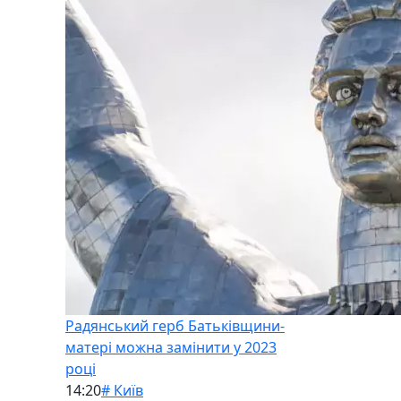
Радянський герб Батьківщини-
матері можна замінити у 2023
році
14:20
# Київ