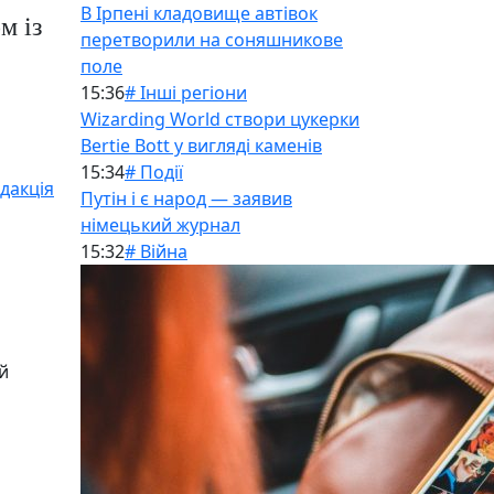
В Ірпені кладовище автівок
м із
перетворили на соняшникове
поле
15:36
# Інші регіони
Wizarding World створи цукерки
Bertie Bott у вигляді каменів
15:34
# Події
дакція
Путін і є народ — заявив
німецький журнал
15:32
# Війна
й