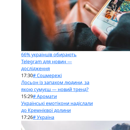
66% українців обирають
Telegram для новин —
дослідження
17:30
# Соцмережі
Лосьон із запахом людини, за
якою сумуєш — новий тренд?
15:29
# Аромати
Українські емотікони надіслали
до Кремнієвої долини
17:26
# Україна