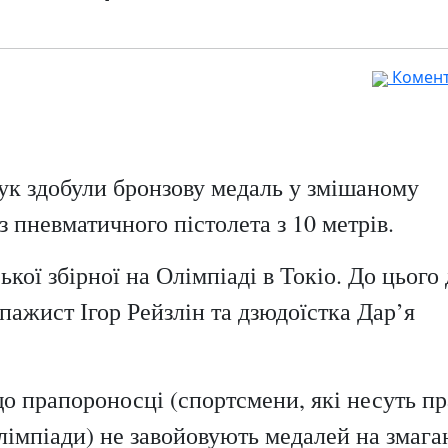
Комента
ук здобули бронзову медаль у змішаному
з пневматичного пістолета з 10 метрів.
кої збірної на Олімпіаді в Токіо. До цього 
пажист Ігор Рейзлін та дзюдоїстка Дар’я
що прапороносці (спортсмени, які несуть п
Олімпіади) не завойовують медалей на змага