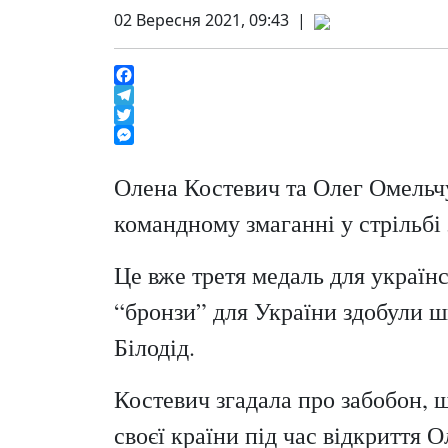
02 Вересня 2021, 09:43 |
Facebook
Telegram
Twitter
Messenger
Олена Костевич та Олег Омельч
командному змаганні у стрільбі 
Це вже третя медаль для українсь
“бронзи” для України здобули ш
Білодід.
Костевич згадала про забобон, 
своєї країни під час відкриття 