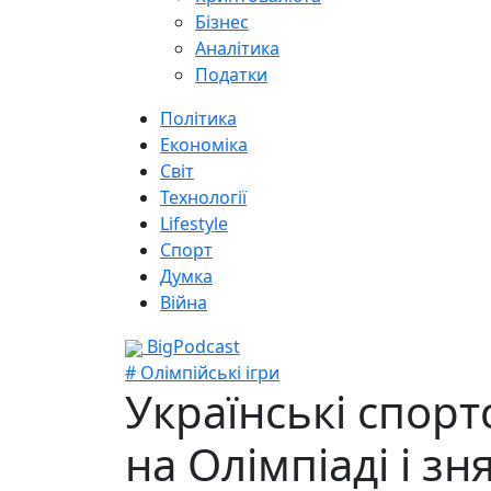
Бізнес
Аналітика
Податки
Політика
Економіка
Світ
Технології
Lifestyle
Спорт
Думка
Війна
BigPodcast
# Олімпійські ігри
Українські спор
на Олімпіаді і зн