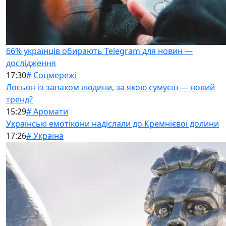
66% українців обирають Telegram для новин —
дослідження
17:30
# Соцмережі
Лосьон із запахом людини, за якою сумуєш — новий
тренд?
15:29
# Аромати
Українські емотікони надіслали до Кремнієвої долини
17:26
# Україна