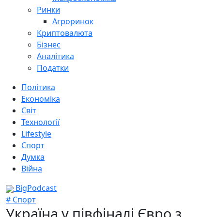
Ринки
Агроринок
Криптовалюта
Бізнес
Аналітика
Податки
Політика
Економіка
Світ
Технології
Lifestyle
Спорт
Думка
Війна
BigPodcast
# Спорт
Україна у півфіналі Євро з