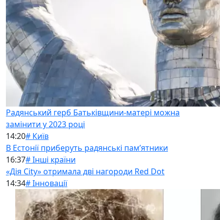
Радянський герб Батьківщини-матері можна
замінити у 2023 році
14:20
# Київ
В Естонії приберуть радянські памʼятники
16:37
# Інші країни
«Дія City» отримала дві нагороди Red Dot
14:34
# Інновації