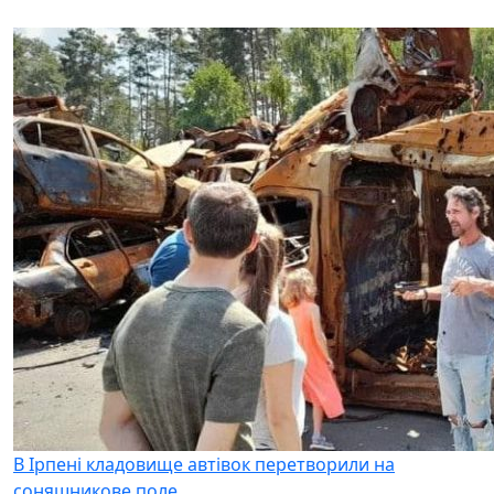
В Ірпені кладовище автівок перетворили на
соняшникове поле