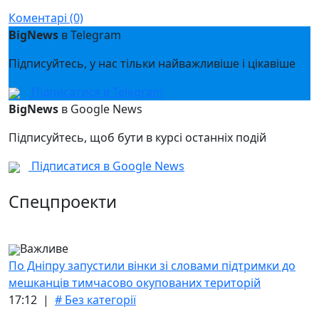
Коментарі (0)
BigNews
в Telegram
Підписуйтесь, у нас тільки найважливіше і цікавіше
Підписатися в Telegram
BigNews
в Google News
Підписуйтесь, щоб бути в курсі останніх подій
Підписатися в Google News
Спецпроекти
Важливе
По Дніпру запустили вінки зі словами підтримки до
мешканців тимчасово окупованих територій
17:12 |
# Без категорії