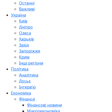
Останні
Важливі
Україна
Київ
Дніпро
Одеса
Харьків
Захід
Запоріжжя
Крим
Інші регіони
Політика
Аналітика
Досьє
Інтерв’ю
Економіка
Фінанси
Фінансові новини
Макроекономіка