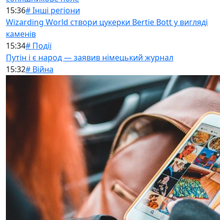
15:36
# Інші регіони
Wizarding World створи цукерки Bertie Bott у вигляді
каменів
15:34
# Події
Путін і є народ — заявив німецький журнал
15:32
# Війна