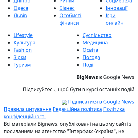
Дніпро
Ринки
Соцмережі
Одеса
Бізнес
Інновації
Львів
Особисті
Ігри
фінанси
онлайн
Lifestyle
Суспільство
Культура
Медицина
Fashion
Освіта
Зірки
Погода
Туризм
Події
BigNews
в Google News
Підписуйтесь, щоб бути в курсі останніх подій
Підписатися в Google News
Правила цитування
Редакційна політика
Політика
конфіденційності
Всі матеріали Bignews, опубліковані на цьому сайті з
посиланням на агентство "Інтерфакс-Україна", не