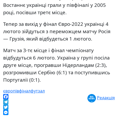
Востаннє українці грали у півфіналі у 2005
році, посівши третє місце.
Тепер за вихід у фінал Євро-2022 українці 4
лютого зійдуться з переможцем матчу Росія
— Грузія, який відбудеться 1 лютого.
Матч за 3-тє місце і фінал чемпіонату
відбудуться 6 лютого. Україна у групі посіла
друге місце, програвши Нідерландам (2:3),
розгромивши Сербію (6:1) та поступившись
Португалії (0:1).
євро
півфінал
футзал
Редакція
Facebook
Telegram
Twitter
Messenger