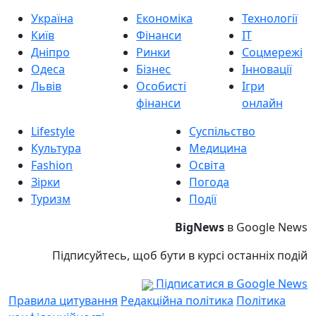
Україна
Економіка
Технології
Київ
Фінанси
IT
Дніпро
Ринки
Соцмережі
Одеса
Бізнес
Інновації
Львів
Особисті
Ігри
фінанси
онлайн
Lifestyle
Суспільство
Культура
Медицина
Fashion
Освіта
Зірки
Погода
Туризм
Події
BigNews
в Google News
Підписуйтесь, щоб бути в курсі останніх подій
Підписатися в Google News
Правила цитування
Редакційна політика
Політика