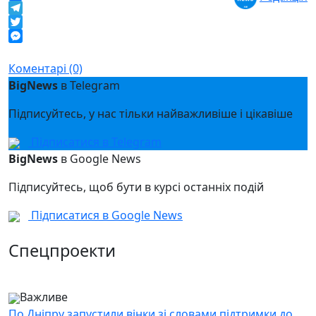
Facebook
Telegram
Twitter
Messenger
Коментарі (0)
BigNews
в Telegram
Підписуйтесь, у нас тільки найважливіше і цікавіше
Підписатися в Telegram
BigNews
в Google News
Підписуйтесь, щоб бути в курсі останніх подій
Підписатися в Google News
Спецпроекти
Важливе
По Дніпру запустили вінки зі словами підтримки до