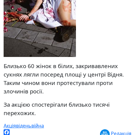
Близько 60 жінок в білих, закривавлених
сукнях лягли посеред площі у центрі Відня.
Таким чином вони протестували проти
злочинів росії.
За акцією спостерігали близько тисячі
перехожих.
Акція
відень
війна
Редакція