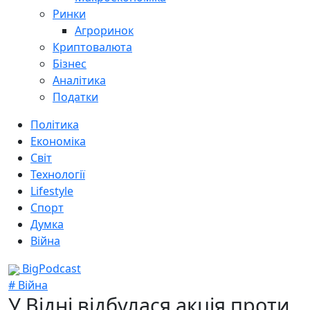
Ринки
Агроринок
Криптовалюта
Бізнес
Аналітика
Податки
Політика
Економіка
Світ
Технології
Lifestyle
Спорт
Думка
Війна
BigPodcast
# Війна
У Відні відбулася акція проти