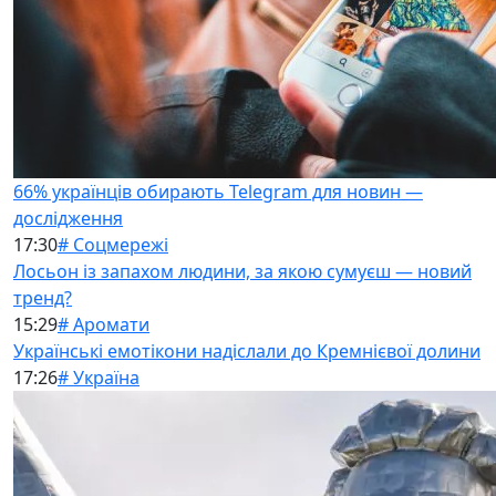
66% українців обирають Telegram для новин —
дослідження
17:30
# Соцмережі
Лосьон із запахом людини, за якою сумуєш — новий
тренд?
15:29
# Аромати
Українські емотікони надіслали до Кремнієвої долини
17:26
# Україна