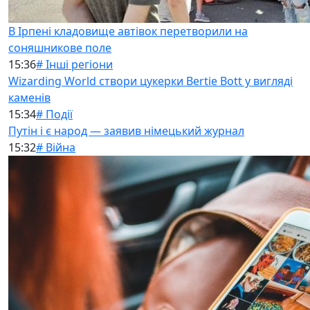
В Ірпені кладовище автівок перетворили на
соняшникове поле
15:36
# Інші регіони
Wizarding World створи цукерки Bertie Bott у вигляді
каменів
15:34
# Події
Путін і є народ — заявив німецький журнал
15:32
# Війна