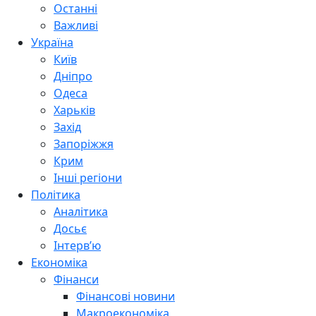
Останні
Важливі
Україна
Київ
Дніпро
Одеса
Харьків
Захід
Запоріжжя
Крим
Інші регіони
Політика
Аналітика
Досьє
Інтерв’ю
Економіка
Фінанси
Фінансові новини
Макроекономіка