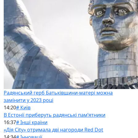
Радянський герб Батьківщини-матері можна
замінити у 2023 році
14:20
# Київ
В Естонії приберуть радянські памʼятники
16:37
# Інші країни
«Дія City» отримала дві нагороди Red Dot
14:34
# Інновації