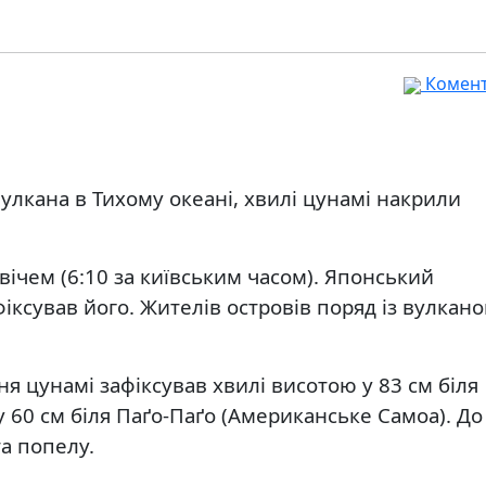
Комента
улкана в Тихому океані, хвилі цунамі накрили
вічем (6:10 за київським часом). Японський
іксував його. Жителів островів поряд із вулкан
 цунамі зафіксував хвилі висотою у 83 см біля
у 60 см біля Паґо-Паґо (Американське Самоа). До
та попелу.