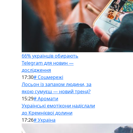
66% українців обирають
Telegram для новин —
дослідження
17:30
# Соцмережі
Лосьон із запахом людини, за
якою сумуєш — новий тренд?
15:29
# Аромати
Українські емотікони надіслали
до Кремнієвої долини
17:26
# Україна