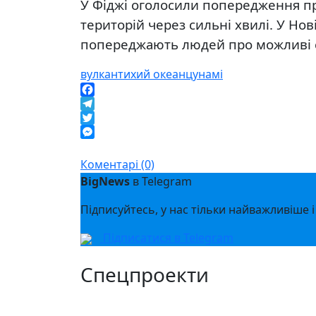
У Фіджі оголосили попередження п
територій через сильні хвилі. У Нові
попереджають людей про можливі с
вулкан
тихий океан
цунамі
Facebook
Telegram
Twitter
Messenger
Коментарі (0)
BigNews
в Telegram
Підписуйтесь, у нас тільки найважливіше і
Підписатися в Telegram
Спецпроекти