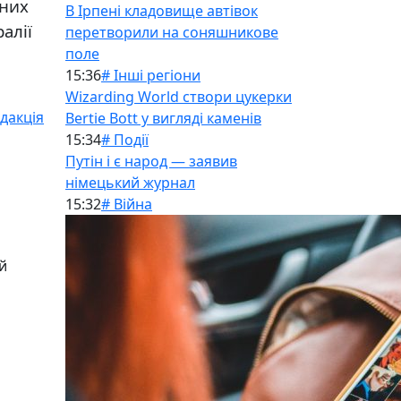
жних
В Ірпені кладовище автівок
алії
перетворили на соняшникове
поле
15:36
# Інші регіони
Wizarding World створи цукерки
дакція
Bertie Bott у вигляді каменів
15:34
# Події
Путін і є народ — заявив
німецький журнал
15:32
# Війна
й