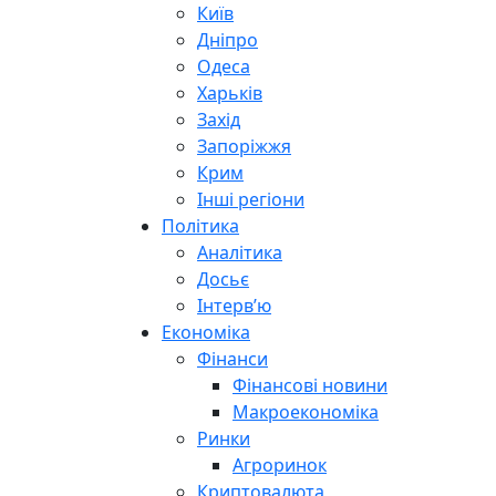
Київ
Дніпро
Одеса
Харьків
Захід
Запоріжжя
Крим
Інші регіони
Політика
Аналітика
Досьє
Інтерв’ю
Економіка
Фінанси
Фінансові новини
Макроекономіка
Ринки
Агроринок
Криптовалюта