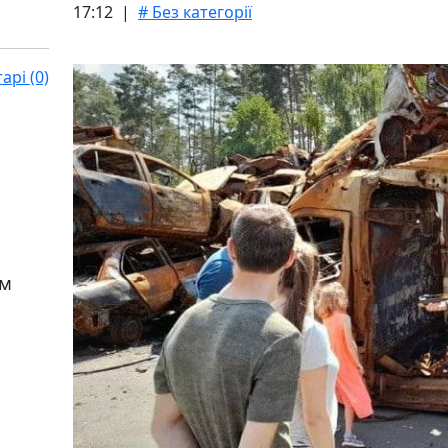
17:12 |
# Без категорії
рі (0)
ом