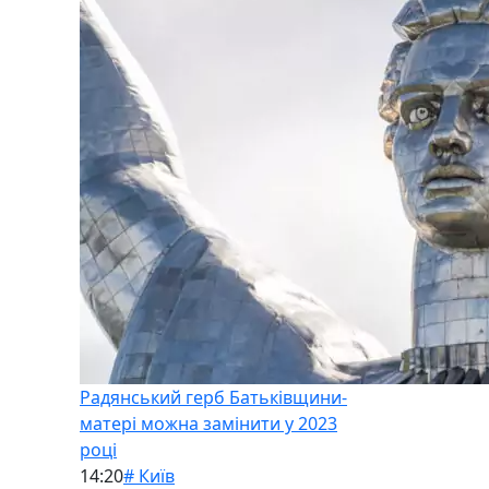
Радянський герб Батьківщини-
матері можна замінити у 2023
році
14:20
# Київ