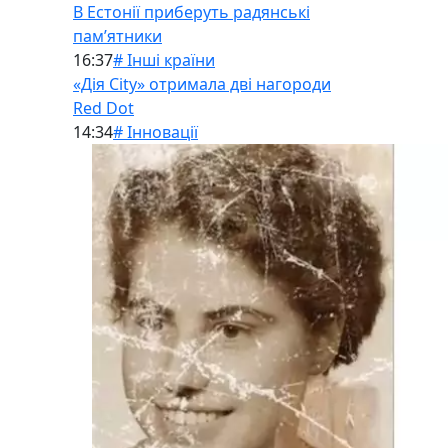
В Естонії приберуть радянські
памʼятники
16:37
# Інші країни
«Дія City» отримала дві нагороди
Red Dot
14:34
# Інновації