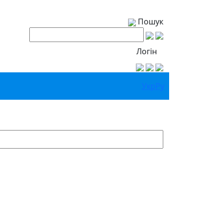
Пошук
Логін
Укр
Ру