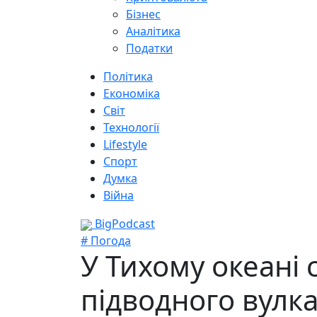
Бізнес
Аналітика
Податки
Політика
Економіка
Світ
Технології
Lifestyle
Спорт
Думка
Війна
BigPodcast
# Погода
У Тихому океані
підводного вулк