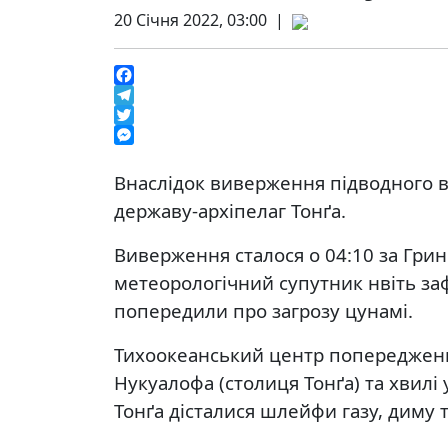
20 Січня 2022, 03:00 |
Facebook
Telegram
Twitter
Messenger
Внаслідок виверження підводного в
державу-архіпелаг Тонґа.
Виверження сталося о 04:10 за Грин
метеорологічний супутник нвіть заф
попередили про загрозу цунамі.
Тихоокеанський центр попередження
Нукуалофа (столиця Тонґа) та хвилі 
Тонґа дісталися шлейфи газу, диму 