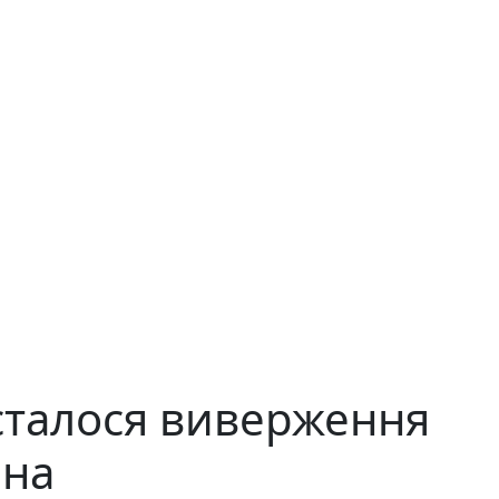
 сталося виверження
ана