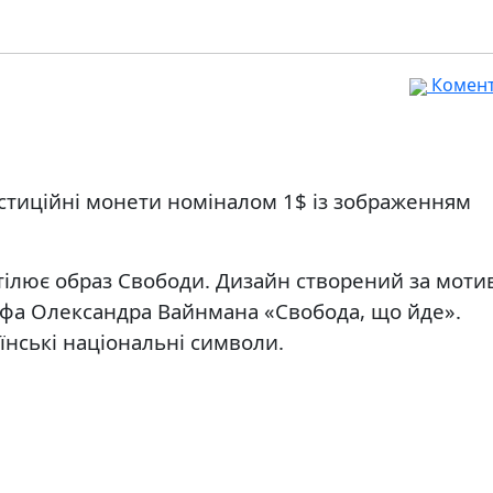
Комента
естиційні монети номіналом 1$ із зображенням
втілює образ Свободи. Дизайн створений за мот
ьфа Олександра Вайнмана «Свобода, що йде».
їнські національні символи.