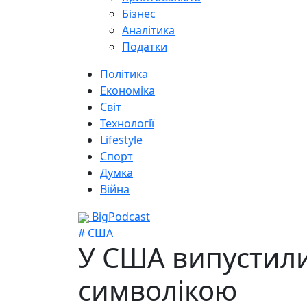
Бізнес
Аналітика
Податки
Політика
Економіка
Світ
Технології
Lifestyle
Спорт
Думка
Війна
BigPodcast
# США
У США випустили
символікою