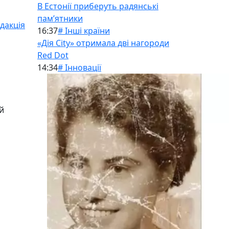
В Естонії приберуть радянські
памʼятники
дакція
16:37
# Інші країни
«Дія City» отримала дві нагороди
Red Dot
14:34
# Інновації
й