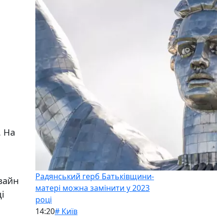
. На
Радянський герб Батьківщини-
зайн
матері можна замінити у 2023
і
році
14:20
# Київ