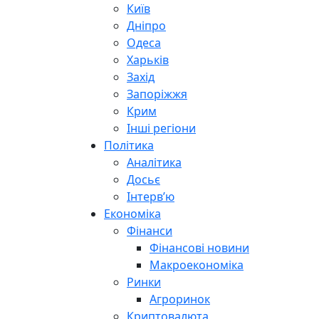
Київ
Дніпро
Одеса
Харьків
Захід
Запоріжжя
Крим
Інші регіони
Політика
Аналітика
Досьє
Інтерв’ю
Економіка
Фінанси
Фінансові новини
Макроекономіка
Ринки
Агроринок
Криптовалюта