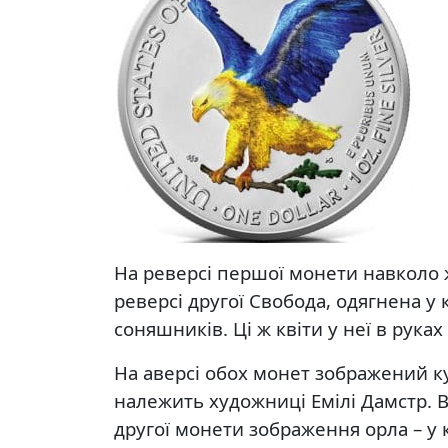
На реверсі першої монети навколо ж
реверсі другої Свобода, одягнена у
соняшників. Ці ж квіти у неї в руках 
На аверсі обох монет зображений к
належить художниці Емілі Дамстр. В
другої монети зображення орла – у 