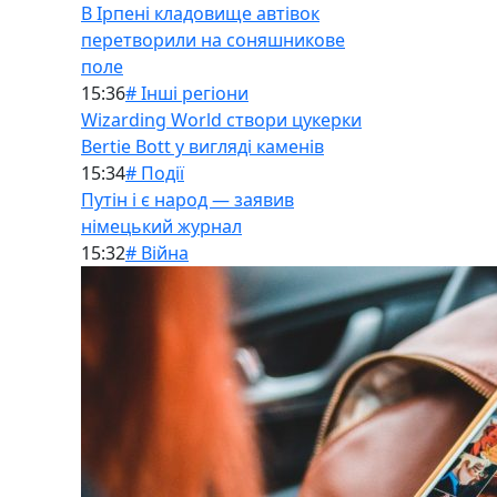
В Ірпені кладовище автівок
перетворили на соняшникове
поле
15:36
# Інші регіони
Wizarding World створи цукерки
Bertie Bott у вигляді каменів
15:34
# Події
Путін і є народ — заявив
німецький журнал
15:32
# Війна