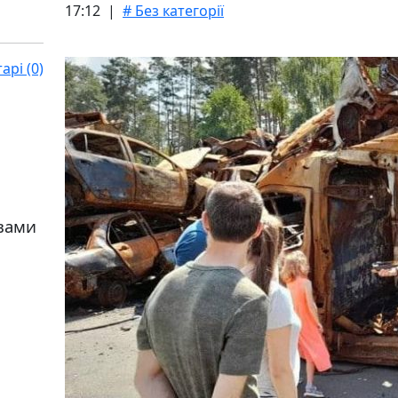
17:12 |
# Без категорії
рі (0)
ивами