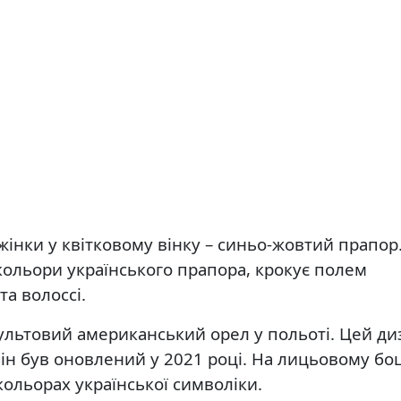
інки у квітковому вінку – синьо-жовтий прапор
 кольори українського прапора, крокує полем
та волоссі.
ультовий американський орел у польоті. Цей ди
ін був оновлений у 2021 році. На лицьовому боц
кольорах української символіки.