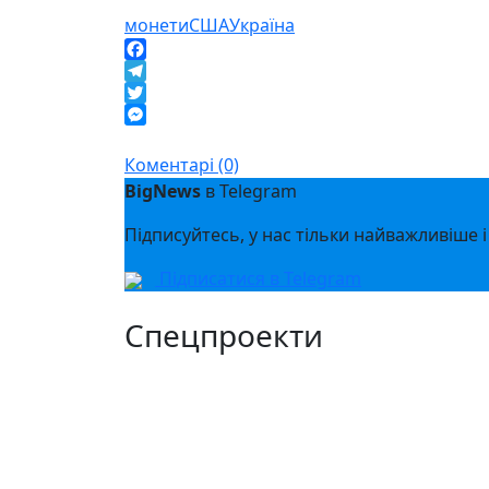
монети
США
Україна
Facebook
Telegram
Twitter
Messenger
Коментарі (0)
BigNews
в Telegram
Підписуйтесь, у нас тільки найважливіше і
Підписатися в Telegram
Спецпроекти