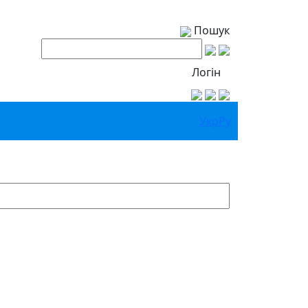
Пошук
Логін
Укр
Ру