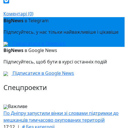
Twitter
Messenger
Коментарі (0)
BigNews
в Telegram
Підписуйтесь, у нас тільки найважливіше і цікавіше
Підписатися в Telegram
BigNews
в Google News
Підписуйтесь, щоб бути в курсі останніх подій
Підписатися в Google News
Спецпроекти
Важливе
По Дніпру запустили вінки зі словами підтримки до
мешканців тимчасово окупованих територій
17:12 |
# Без категорії