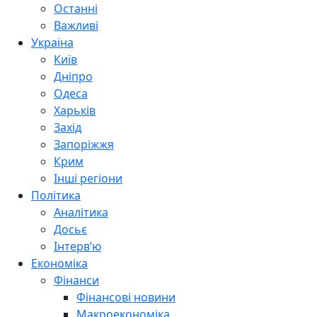
Останні
Важливі
Україна
Київ
Дніпро
Одеса
Харьків
Захід
Запоріжжя
Крим
Інші регіони
Політика
Аналітика
Досьє
Інтерв’ю
Економіка
Фінанси
Фінансові новини
Макроекономіка