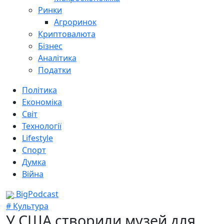
Ринки
Агроринок
Криптовалюта
Бізнес
Аналітика
Податки
Політика
Економіка
Світ
Технології
Lifestyle
Спорт
Думка
Війна
BigPodcast
# Культура
У США створили музей для