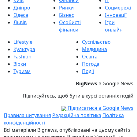
Київ
Фінанси
IT
Дніпро
Ринки
Соцмережі
Одеса
Бізнес
Інновації
Львів
Особисті
Ігри
фінанси
онлайн
Lifestyle
Суспільство
Культура
Медицина
Fashion
Освіта
Зірки
Погода
Туризм
Події
BigNews
в Google News
Підписуйтесь, щоб бути в курсі останніх подій
Підписатися в Google News
Правила цитування
Редакційна політика
Політика
конфіденційності
Всі матеріали Bignews, опубліковані на цьому сайті з