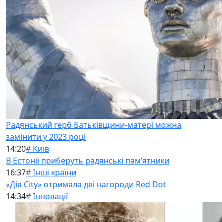
Радянський герб Батьківщини-матері можна
замінити у 2023 році
14:20
# Київ
В Естонії приберуть радянські памʼятники
16:37
# Інші країни
«Дія City» отримала дві нагороди Red Dot
14:34
# Інновації