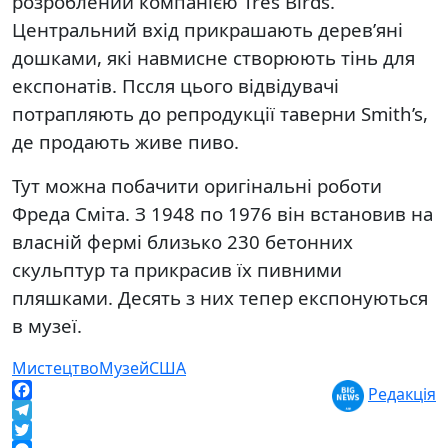
розроблений компанією Tres Birds.
Центральний вхід прикрашають дерев’яні
дошками, які навмисне створюють тінь для
експонатів. Пссля цього відвідувачі
потрапляють до репродукції таверни Smith’s,
де продають живе пиво.
Тут можна побачити оригінальні роботи
Фреда Сміта. З 1948 по 1976 він встановив на
власній фермі близько 230 бетонних
скульптур та прикрасив їх пивними
пляшками. Десять з них тепер експонуються
в музеї.
Мистецтво
Музей
США
Редакція
Facebook
Telegram