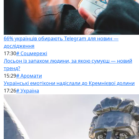
66% українців обирають Telegram для новин —
дослідження
17:30
# Соцмережі
Лосьон із запахом людини, за якою сумуєш — новий
тренд?
15:29
# Аромати
Українські емотікони надіслали до Кремнієвої долини
17:26
# Україна