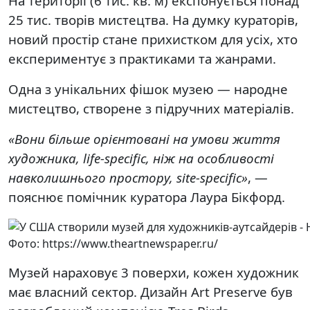
На території (6 тис. кв. м) експонується понад
25 тис. творів мистецтва. На думку кураторів,
новий простір стане прихистком для усіх, хто
експериментує з практиками та жанрами.
Одна з унікальних фішок музею — народне
мистецтво, створене з підручних матеріалів.
«Вони більше орієнтовані на умови життя
художника, life-specifiс, ніж на особливості
навколишнього простору, site-specifiс»
, —
пояснює помічник куратора Лаура Бікфорд.
Фото: https://www.theartnewspaper.ru/
Музей нараховує 3 поверхи, кожен художник
має власний сектор. Дизайн Art Preserve був