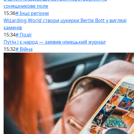
соняшникове поле
15:36
# Інші регіони
Wizarding World створи цукерки Bertie Bott у вигляді
каменів
15:34
# Події
Путін і є народ — заявив німецький журнал
15:32
# Війна