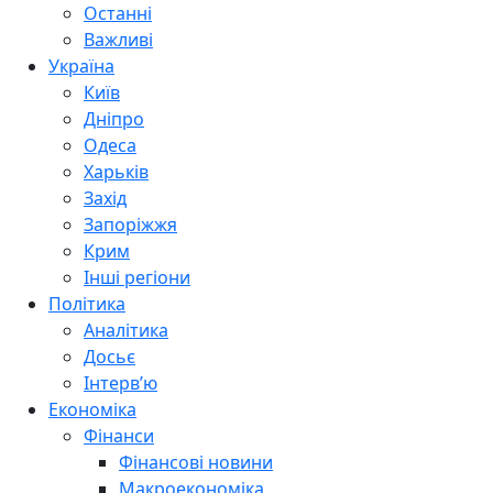
Останні
Важливі
Україна
Київ
Дніпро
Одеса
Харьків
Захід
Запоріжжя
Крим
Інші регіони
Політика
Аналітика
Досьє
Інтерв’ю
Економіка
Фінанси
Фінансові новини
Макроекономіка