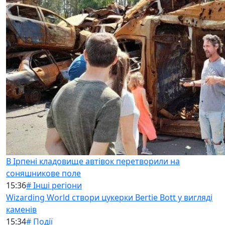
В Ірпені кладовище автівок перетворили на
соняшникове поле
15:36
# Інші регіони
Wizarding World створи цукерки Bertie Bott у вигляді
каменів
15:34
# Події