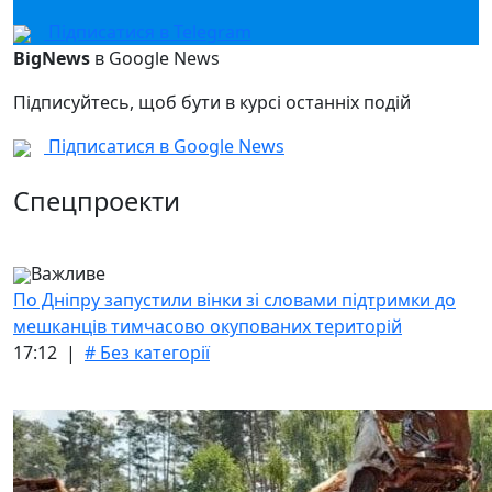
Підписатися в Telegram
BigNews
в Google News
Підписуйтесь, щоб бути в курсі останніх подій
Підписатися в Google News
Спецпроекти
Важливе
По Дніпру запустили вінки зі словами підтримки до
мешканців тимчасово окупованих територій
17:12 |
# Без категорії