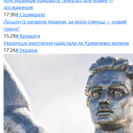
66% українців обирають Telegram для новин —
дослідження
17:30
# Соцмережі
Лосьон із запахом людини, за якою сумуєш — новий
тренд?
15:29
# Аромати
Українські емотікони надіслали до Кремнієвої долини
17:26
# Україна