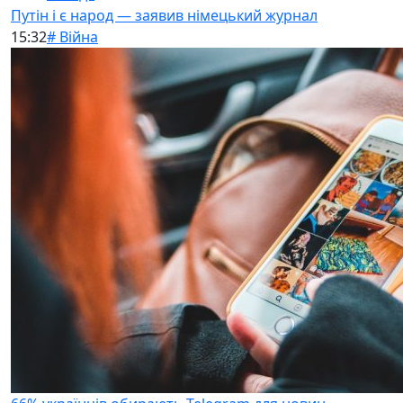
Путін і є народ — заявив німецький журнал
15:32
# Війна