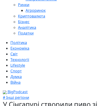
Ринки
Агроринок
Криптовалюта
Бізнес
Аналітика
Податки
Політика
Економіка
Світ
Технології
Lifestyle
Спорт
Думка
Війна
BigPodcast
# Інші регіони
У Сінгапурі створили пиво зі