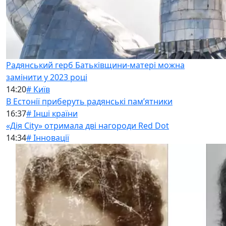
Радянський герб Батьківщини-матері можна
замінити у 2023 році
14:20
# Київ
В Естонії приберуть радянські памʼятники
16:37
# Інші країни
«Дія City» отримала дві нагороди Red Dot
14:34
# Інновації