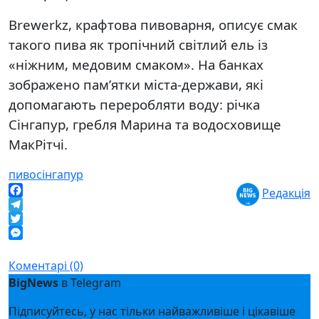
Brewerkz, крафтова пивоварня, описує смак
такого пива як тропічний світлий ель із
«ніжним, медовим смаком». На банках
зображено пам’ятки міста-держави, які
допомагають переробляти воду: річка
Сінгапур, гребля Марина та водосховище
МакРітчі.
пиво
сінгапур
Редакція
Facebook
Telegram
Twitter
Messenger
Коментарі (0)
BigNews
в Telegram
Підписуйтесь, у нас тільки найважливіше і цікавіше