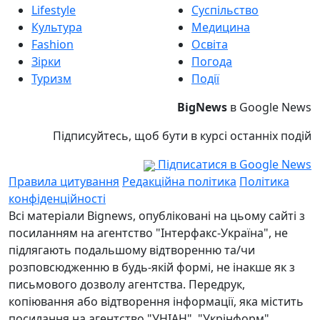
Lifestyle
Суспільство
Культура
Медицина
Fashion
Освіта
Зірки
Погода
Туризм
Події
BigNews
в Google News
Підписуйтесь, щоб бути в курсі останніх подій
Підписатися в Google News
Правила цитування
Редакційна політика
Політика
конфіденційності
Всі матеріали Bignews, опубліковані на цьому сайті з
посиланням на агентство "Інтерфакс-Україна", не
підлягають подальшому відтворенню та/чи
розповсюдженню в будь-якій формі, не інакше як з
письмового дозволу агентства. Передрук,
копіювання або відтворення інформації, яка містить
посилання на агентство "УНІАН", "Укрінформ",