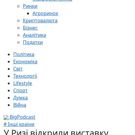
Ринки
Агроринок
Криптовалюта
Бізнес
Аналітика
Податки
Політика
Економіка
Світ
Технології
Lifestyle
Спорт
Думка
Війна
BigPodcast
# Інші країни
У Ризі відкрили виставку