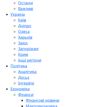
Останні
Важливі
Україна
Київ
Дніпро
Одеса
Харьків
Захід
Запоріжжя
Крим
Інші регіони
Політика
Аналітика
Досьє
Інтерв’ю
Економіка
Фінанси
Фінансові новини
Макроекономіка