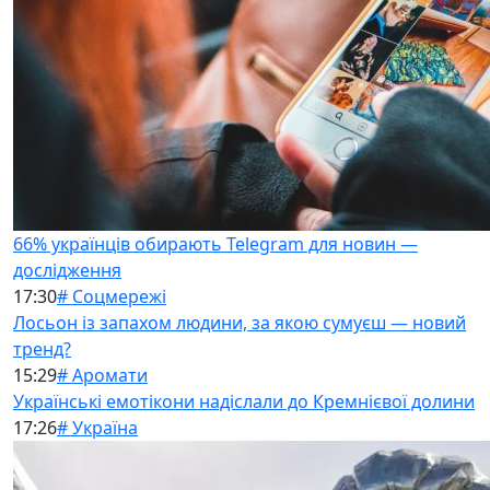
66% українців обирають Telegram для новин —
дослідження
17:30
# Соцмережі
Лосьон із запахом людини, за якою сумуєш — новий
тренд?
15:29
# Аромати
Українські емотікони надіслали до Кремнієвої долини
17:26
# Україна