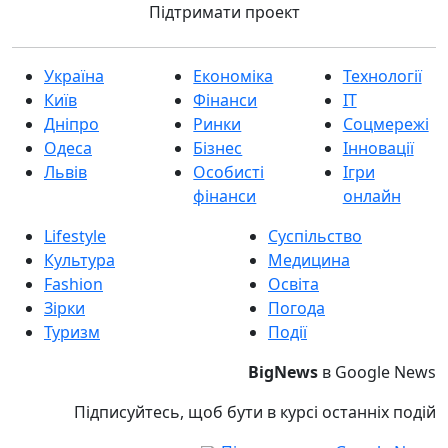
Підтримати проект
Україна
Економіка
Технології
Київ
Фінанси
IT
Дніпро
Ринки
Соцмережі
Одеса
Бізнес
Інновації
Львів
Особисті
Ігри
фінанси
онлайн
Lifestyle
Суспільство
Культура
Медицина
Fashion
Освіта
Зірки
Погода
Туризм
Події
BigNews
в Google News
Підписуйтесь, щоб бути в курсі останніх подій