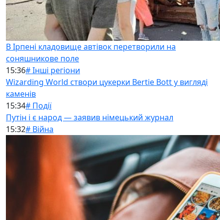
В Ірпені кладовище автівок перетворили на
соняшникове поле
15:36
# Інші регіони
Wizarding World створи цукерки Bertie Bott у вигляді
каменів
15:34
# Події
Путін і є народ — заявив німецький журнал
15:32
# Війна