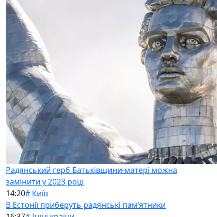
Радянський герб Батьківщини-матері можна
замінити у 2023 році
14:20
# Київ
В Естонії приберуть радянські памʼятники
16:37
# Інші країни