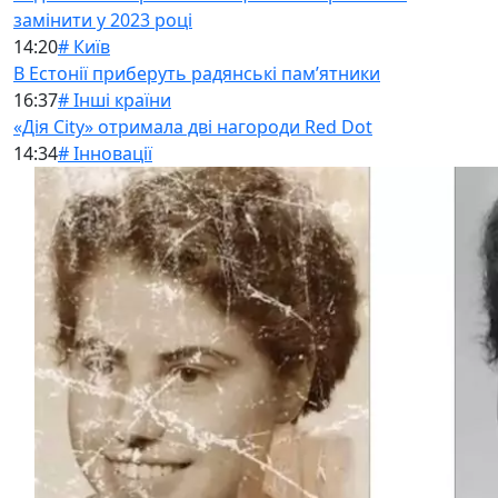
замінити у 2023 році
14:20
# Київ
В Естонії приберуть радянські памʼятники
16:37
# Інші країни
«Дія City» отримала дві нагороди Red Dot
14:34
# Інновації