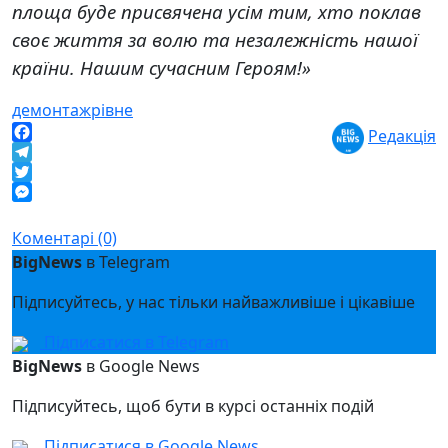
площа буде присвячена усім тим, хто поклав
своє життя за волю та незалежність нашої
країни. Нашим сучасним Героям!»
демонтаж
рівне
Редакція
Facebook
Telegram
Twitter
Messenger
Коментарі (0)
BigNews
в Telegram
Підписуйтесь, у нас тільки найважливіше і цікавіше
Підписатися в Telegram
BigNews
в Google News
Підписуйтесь, щоб бути в курсі останніх подій
Підписатися в Google News