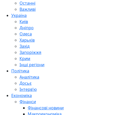
Останні
Важливі
Україна
Київ
Дніпро
Одеса
Харьків
Захід
Запоріжжя
Крим
Інші регіони
Політика
Аналітика
Досьє
Інтерв’ю
Економіка
Фінанси
Фінансові новини
Макроекономіка