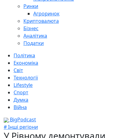
Ринки
Агроринок
Криптовалюта
Бізнес
Аналітика
Податки
Політика
Економіка
Світ
Технології
Lifestyle
Спорт
Думка
Війна
BigPodcast
# Інші регіони
У Рівному демонтували