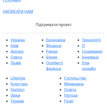
РЕКЛАМА
НАПИСАТИ НАМ
Підтримати проект
Україна
Економіка
Технології
Київ
Фінанси
IT
Дніпро
Ринки
Соцмережі
Одеса
Бізнес
Інновації
Львів
Особисті
Ігри
фінанси
онлайн
Lifestyle
Суспільство
Культура
Медицина
Fashion
Освіта
Зірки
Погода
Туризм
Події