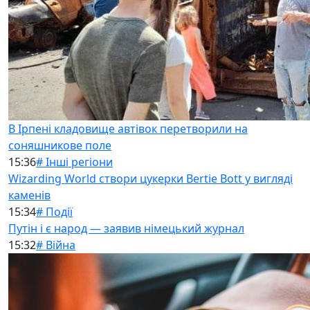
В Ірпені кладовище автівок перетворили на
соняшникове поле
15:36
# Інші регіони
Wizarding World створи цукерки Bertie Bott у вигляді
каменів
15:34
# Події
Путін і є народ — заявив німецький журнал
15:32
# Війна