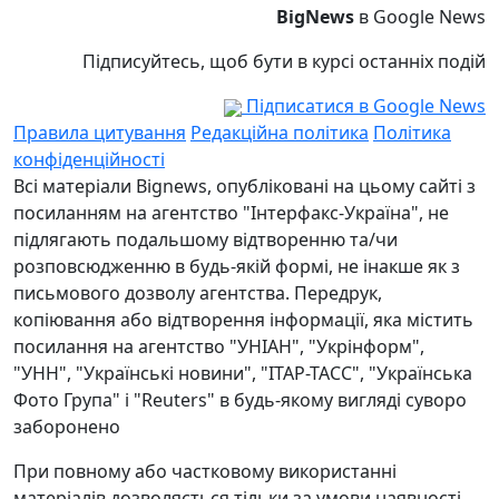
BigNews
в Google News
Підписуйтесь, щоб бути в курсі останніх подій
Підписатися в Google News
Правила цитування
Редакційна політика
Політика
конфіденційності
Всі матеріали Bignews, опубліковані на цьому сайті з
посиланням на агентство "Інтерфакс-Україна", не
підлягають подальшому відтворенню та/чи
розповсюдженню в будь-якій формі, не інакше як з
письмового дозволу агентства. Передрук,
копіювання або відтворення інформації, яка містить
посилання на агентство "УНІАН", "Укрінформ",
"УНН", "Українські новини", "ІТАР-ТАСС", "Українська
Фото Група" і "Reuters" в будь-якому вигляді суворо
заборонено
При повному або частковому використанні
матеріалів дозволяється тільки за умови наявності