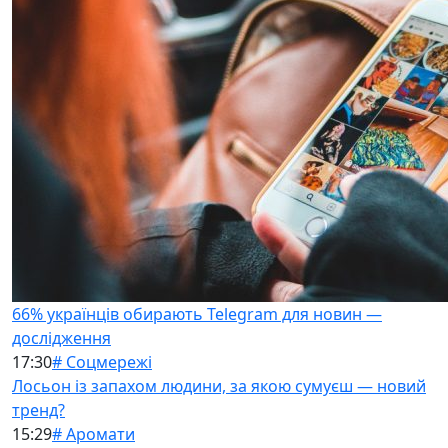
66% українців обирають Telegram для новин —
дослідження
17:30
# Соцмережі
Лосьон із запахом людини, за якою сумуєш — новий
тренд?
15:29
# Аромати