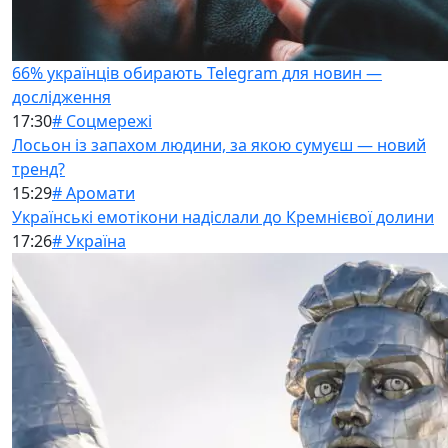
66% українців обирають Telegram для новин —
дослідження
17:30
# Соцмережі
Лосьон із запахом людини, за якою сумуєш — новий
тренд?
15:29
# Аромати
Українські емотікони надіслали до Кремнієвої долини
17:26
# Україна