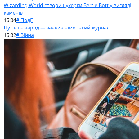
Wizarding World створи цукерки Bertie Bott у вигляді
каменів
15:34
# Події
Путін і є народ — заявив німецький журнал
15:32
# Війна