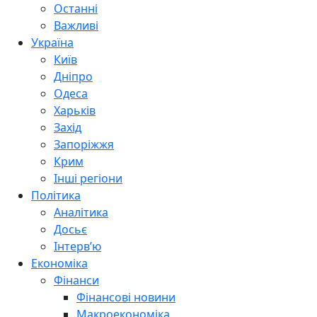
Останні
Важливі
Україна
Київ
Дніпро
Одеса
Харьків
Захід
Запоріжжя
Крим
Інші регіони
Політика
Аналітика
Досьє
Інтерв’ю
Економіка
Фінанси
Фінансові новини
Макроекономіка