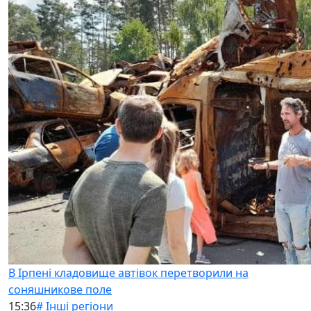
В Ірпені кладовище автівок перетворили на
соняшникове поле
15:36
# Інші регіони