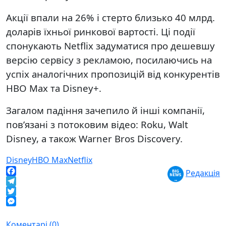
Акції впали на 26% і стерто близько 40 млрд.
доларів їхньої ринкової вартості. Ці події
спонукають Netflix задуматися про дешевшу
версію сервісу з рекламою, посилаючись на
успіх аналогічних пропозицій від конкурентів
HBO Max та Disney+.
Загалом падіння зачепило й інші компанії,
пов’язані з потоковим відео: Roku, Walt
Disney, а також Warner Bros Discovery.
Disney
HBO Max
Netflix
Редакція
Facebook
Telegram
Twitter
Messenger
Коментарі (0)