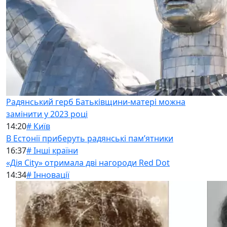
Радянський герб Батьківщини-матері можна
замінити у 2023 році
14:20
# Київ
В Естонії приберуть радянські памʼятники
16:37
# Інші країни
«Дія City» отримала дві нагороди Red Dot
14:34
# Інновації