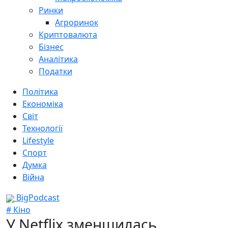
Ринки
Агроринок
Криптовалюта
Бізнес
Аналітика
Податки
Політика
Економіка
Світ
Технології
Lifestyle
Спорт
Думка
Війна
BigPodcast
# Кіно
У Netflix зменшилась