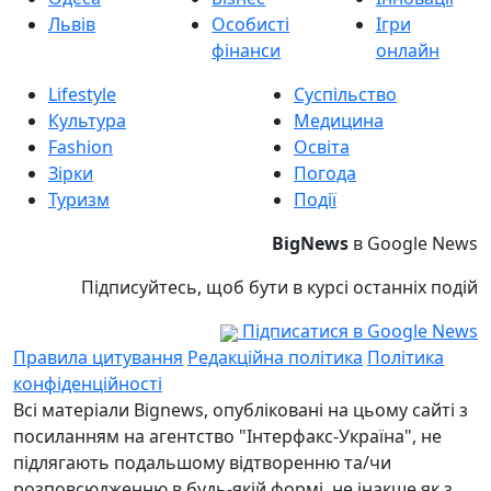
Львів
Особисті
Ігри
фінанси
онлайн
Lifestyle
Суспільство
Культура
Медицина
Fashion
Освіта
Зірки
Погода
Туризм
Події
BigNews
в Google News
Підписуйтесь, щоб бути в курсі останніх подій
Підписатися в Google News
Правила цитування
Редакційна політика
Політика
конфіденційності
Всі матеріали Bignews, опубліковані на цьому сайті з
посиланням на агентство "Інтерфакс-Україна", не
підлягають подальшому відтворенню та/чи
розповсюдженню в будь-якій формі, не інакше як з