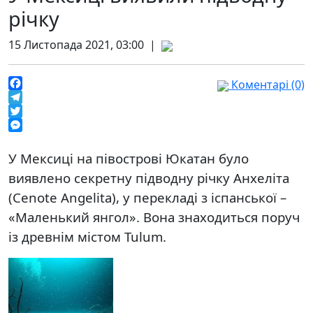
річку
15 Листопада 2021, 03:00 |
Коментарі (0)
Facebook
Telegram
Twitter
Messenger
У Мексиці на півострові Юкатан було
виявлено секретну підводну річку Анхеліта
(Cenote Angelita), у перекладі з іспанської –
«Маленький янгол». Вона знаходиться поруч
із древнім містом Tulum.