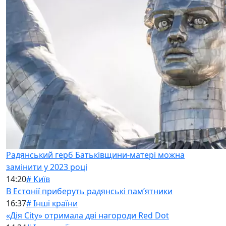
Радянський герб Батьківщини-матері можна
замінити у 2023 році
14:20
# Київ
В Естонії приберуть радянські памʼятники
16:37
# Інші країни
«Дія City» отримала дві нагороди Red Dot