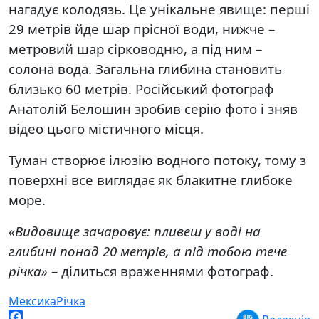
нагадує колодязь. Це унікальне явище: перші
29 метрів йде шар прісної води, нижче –
метровий шар сірководню, а під ним –
солона вода. Загальна глибина становить
близько 60 метрів. Російський фотограф
Анатолій Белошин зробив серію фото і зняв
відео цього містичного місця.
Туман створює ілюзію водного потоку, тому з
поверхні все виглядає як блакитне глибоке
море.
«Видовище зачаровує: пливеш у воді на
глибині понад 20 метрів, а під тобою тече
річка»
– ділиться враженнями фотограф.
Мексика
Річка