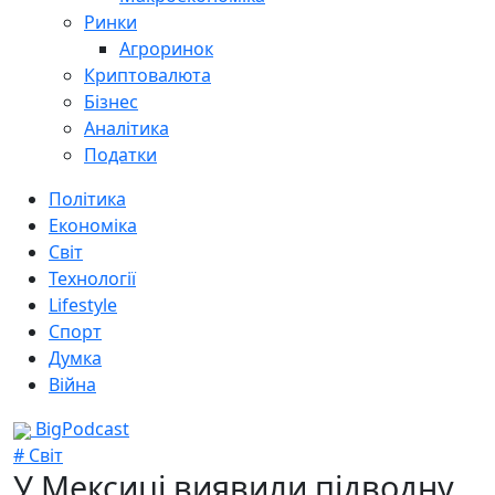
Ринки
Агроринок
Криптовалюта
Бізнес
Аналітика
Податки
Політика
Економіка
Світ
Технології
Lifestyle
Спорт
Думка
Війна
BigPodcast
# Світ
У Мексиці виявили підводну