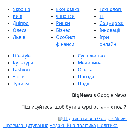
Україна
Економіка
Технології
Київ
Фінанси
IT
Дніпро
Ринки
Соцмережі
Одеса
Бізнес
Інновації
Львів
Особисті
Ігри
фінанси
онлайн
Lifestyle
Суспільство
Культура
Медицина
Fashion
Освіта
Зірки
Погода
Туризм
Події
BigNews
в Google News
Підписуйтесь, щоб бути в курсі останніх подій
Підписатися в Google News
Правила цитування
Редакційна політика
Політика