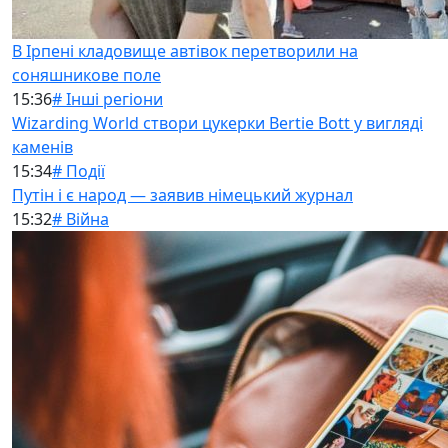
В Ірпені кладовище автівок перетворили на
соняшникове поле
15:36
# Інші регіони
Wizarding World створи цукерки Bertie Bott у вигляді
каменів
15:34
# Події
Путін і є народ — заявив німецький журнал
15:32
# Війна