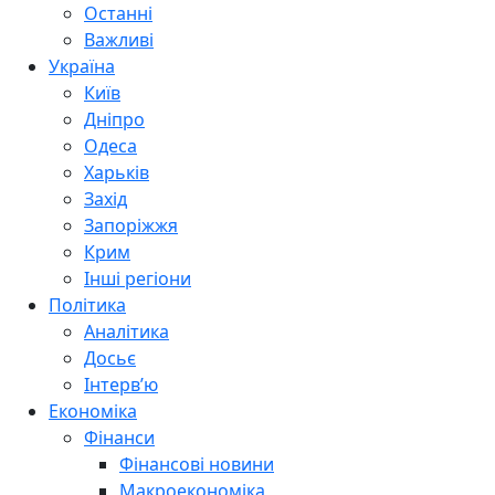
Останні
Важливі
Україна
Київ
Дніпро
Одеса
Харьків
Захід
Запоріжжя
Крим
Інші регіони
Політика
Аналітика
Досьє
Інтерв’ю
Економіка
Фінанси
Фінансові новини
Макроекономіка