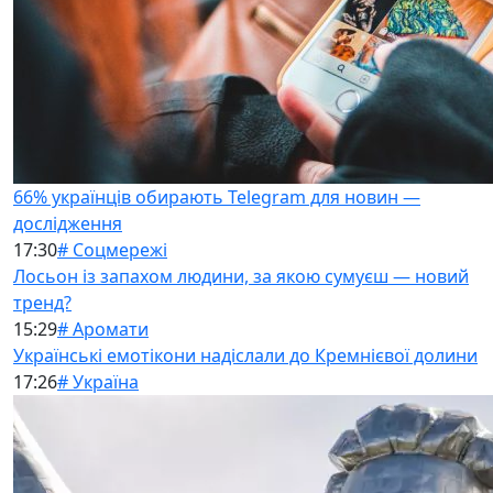
66% українців обирають Telegram для новин —
дослідження
17:30
# Соцмережі
Лосьон із запахом людини, за якою сумуєш — новий
тренд?
15:29
# Аромати
Українські емотікони надіслали до Кремнієвої долини
17:26
# Україна