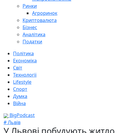
Ринки
Агроринок
Криптовалюта
Бізнес
Аналітика
Податки
Політика
Економіка
Світ
Технології
Lifestyle
Спорт
Думка
Війна
BigPodcast
# Львів
У Львові побудують житло