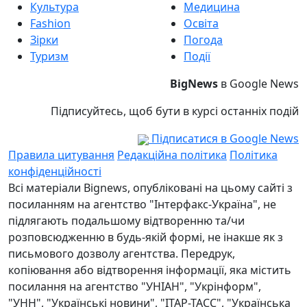
Культура
Медицина
Fashion
Освіта
Зірки
Погода
Туризм
Події
BigNews
в Google News
Підписуйтесь, щоб бути в курсі останніх подій
Підписатися в Google News
Правила цитування
Редакційна політика
Політика
конфіденційності
Всі матеріали Bignews, опубліковані на цьому сайті з
посиланням на агентство "Інтерфакс-Україна", не
підлягають подальшому відтворенню та/чи
розповсюдженню в будь-якій формі, не інакше як з
письмового дозволу агентства. Передрук,
копіювання або відтворення інформації, яка містить
посилання на агентство "УНІАН", "Укрінформ",
"УНН", "Українські новини", "ІТАР-ТАСС", "Українська