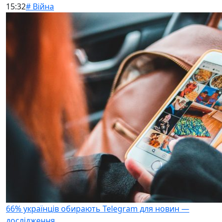
15:32
# Війна
66% українців обирають Telegram для новин —
дослідження