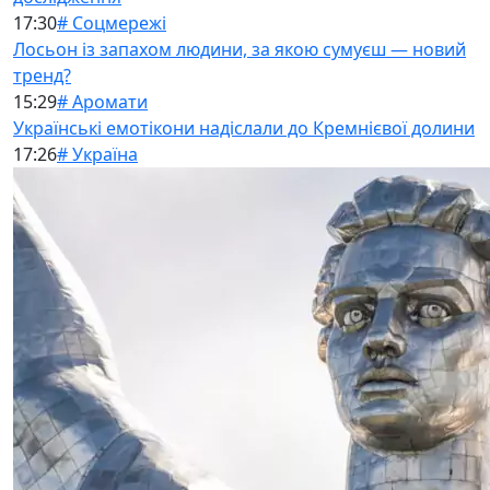
17:30
# Соцмережі
Лосьон із запахом людини, за якою сумуєш — новий
тренд?
15:29
# Аромати
Українські емотікони надіслали до Кремнієвої долини
17:26
# Україна