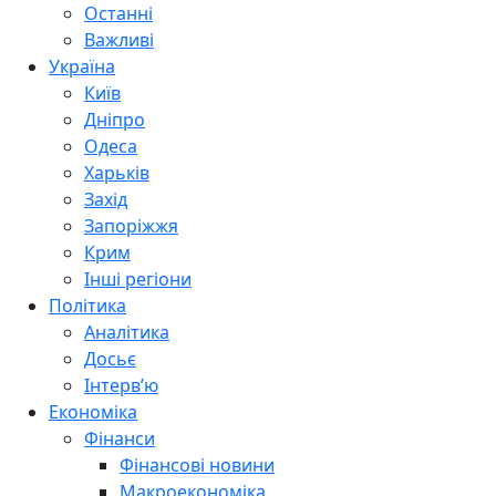
Останні
Важливі
Україна
Київ
Дніпро
Одеса
Харьків
Захід
Запоріжжя
Крим
Інші регіони
Політика
Аналітика
Досьє
Інтерв’ю
Економіка
Фінанси
Фінансові новини
Макроекономіка