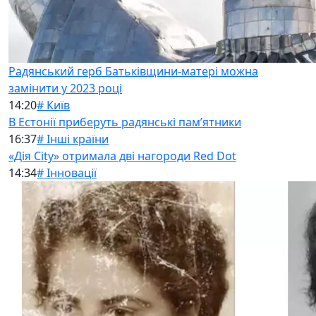
Радянський герб Батьківщини-матері можна
замінити у 2023 році
14:20
# Київ
В Естонії приберуть радянські памʼятники
16:37
# Інші країни
«Дія City» отримала дві нагороди Red Dot
14:34
# Інновації