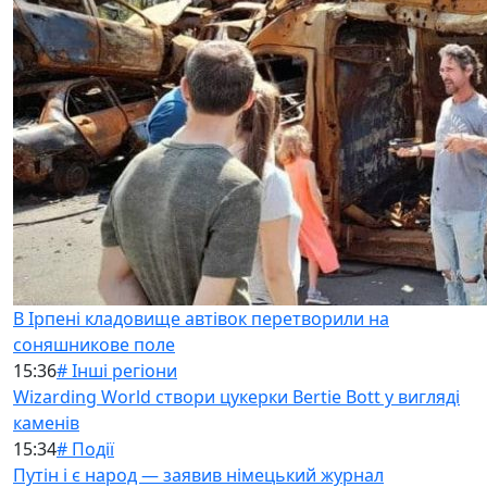
В Ірпені кладовище автівок перетворили на
соняшникове поле
15:36
# Інші регіони
Wizarding World створи цукерки Bertie Bott у вигляді
каменів
15:34
# Події
Путін і є народ — заявив німецький журнал