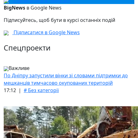
Підписатися в Telegram
BigNews
в Google News
Підписуйтесь, щоб бути в курсі останніх подій
Підписатися в Google News
Спецпроекти
Важливе
По Дніпру запустили вінки зі словами підтримки до
мешканців тимчасово окупованих територій
17:12 |
# Без категорії