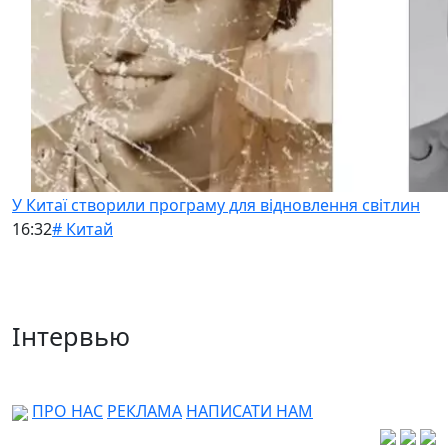
У Китаї створили програму для відновлення світлин
16:32
# Китай
Інтервью
ПРО НАС
РЕКЛАМА
НАПИСАТИ НАМ