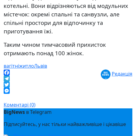
котельні. Вони відрізняються від модульних
містечок: окремі спальні та санвузли, але
спільні простори для відпочинку та
приготування їжі.
Таким чином тимчасовий прихисток
отримають понад 100 жінок.
вагітні
житло
Львів
Редакція
Facebook
Telegram
Twitter
Messenger
Коментарі (0)
BigNews
в Telegram
Підписуйтесь, у нас тільки найважливіше і цікавіше