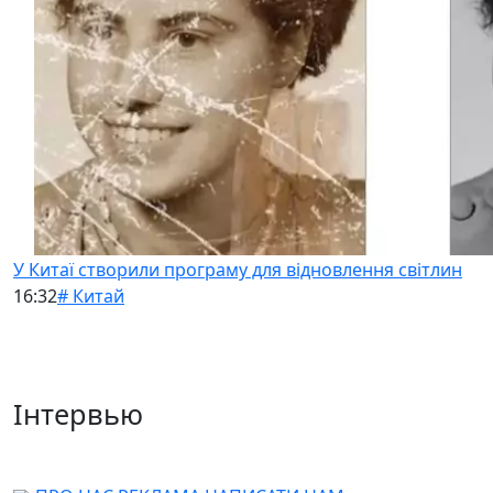
У Китаї створили програму для відновлення світлин
16:32
# Китай
Інтервью