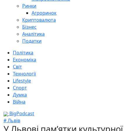
Ринки
Агроринок
Криптовалюта
Бізнес
Аналітика
Податки
Політика
Економіка
Світ
Технології
Lifestyle
Спорт
Думка
Війна
BigPodcast
# Львів
У Львові пам’ятки культурної