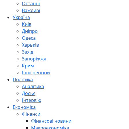
Останні
Важливі
Україна
Київ
Дніпро
Одеса
Харьків
Захід
Запоріжжя
Крим
Інші регіони
Політика
Аналітика
Досьє
Інтерв’ю
Економіка
Фінанси
Фінансові новини
Макроекономіка