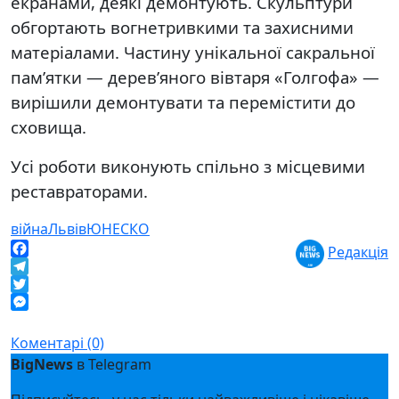
екранами, деякі демонтують. Скульптури
обгортають вогнетривкими та захисними
матеріалами. Частину унікальної сакральної
пам’ятки — дерев’яного вівтаря «Голгофа» —
вирішили демонтувати та перемістити до
сховища.
Усі роботи виконують спільно з місцевими
реставраторами.
війна
Львів
ЮНЕСКО
Редакція
Facebook
Telegram
Twitter
Messenger
Коментарі (0)
BigNews
в Telegram