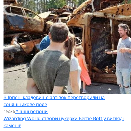
В Ірпені кладовище автівок перетворили на
соняшникове поле
15:36
# Інші регіони
Wizarding World створи цукерки Bertie Bott у вигляді
каменів