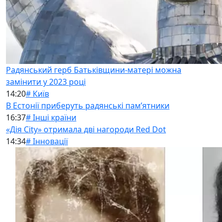
Радянський герб Батьківщини-матері можна
замінити у 2023 році
14:20
# Київ
В Естонії приберуть радянські памʼятники
16:37
# Інші країни
«Дія City» отримала дві нагороди Red Dot
14:34
# Інновації