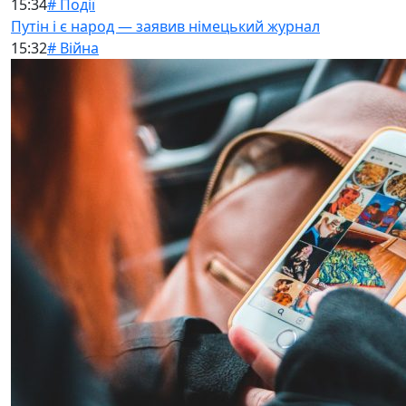
15:34
# Події
Путін і є народ — заявив німецький журнал
15:32
# Війна