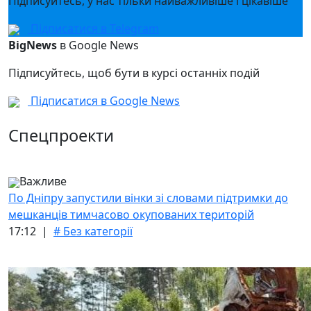
Підписуйтесь, у нас тільки найважливіше і цікавіше
Підписатися в Telegram
BigNews
в Google News
Підписуйтесь, щоб бути в курсі останніх подій
Підписатися в Google News
Спецпроекти
Важливе
По Дніпру запустили вінки зі словами підтримки до
мешканців тимчасово окупованих територій
17:12 |
# Без категорії