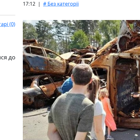
17:12 |
# Без категорії
рі (0)
ися до