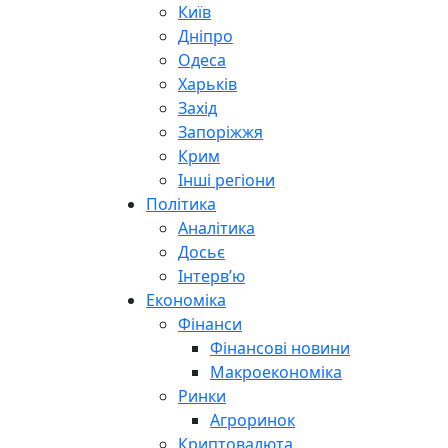
Київ
Дніпро
Одеса
Харьків
Захід
Запоріжжя
Крим
Інші регіони
Політика
Аналітика
Досьє
Інтерв’ю
Економіка
Фінанси
Фінансові новини
Макроекономіка
Ринки
Агроринок
Криптовалюта