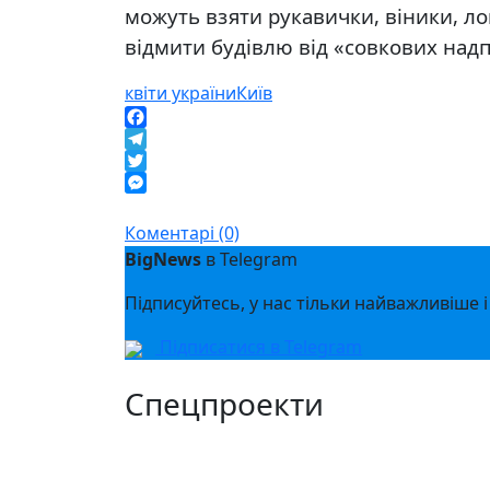
можуть взяти рукавички, віники, лоп
відмити будівлю від «совкових надп
квіти україни
Київ
Facebook
Telegram
Twitter
Messenger
Коментарі (0)
BigNews
в Telegram
Підписуйтесь, у нас тільки найважливіше і
Підписатися в Telegram
Спецпроекти