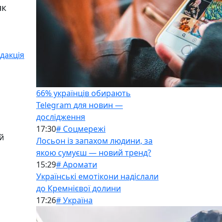
як
дакція
66% українців обирають
Telegram для новин —
дослідження
17:30
# Соцмережі
й
Лосьон із запахом людини, за
якою сумуєш — новий тренд?
15:29
# Аромати
Українські емотікони надіслали
до Кремнієвої долини
17:26
# Україна