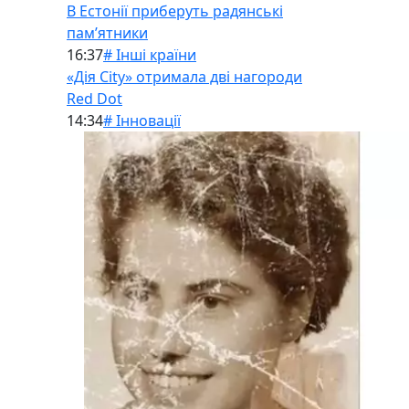
В Естонії приберуть радянські
памʼятники
16:37
# Інші країни
«Дія City» отримала дві нагороди
Red Dot
14:34
# Інновації