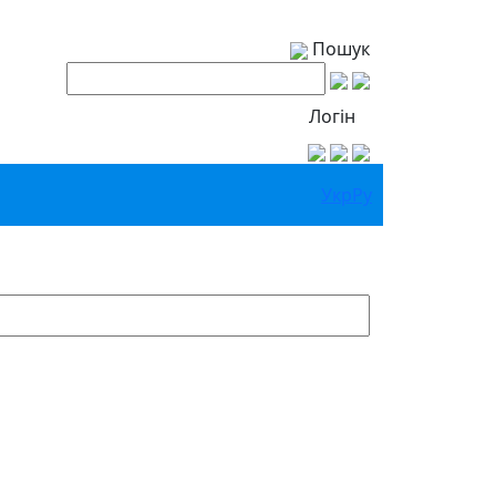
Пошук
Логін
Укр
Ру