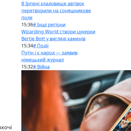
В Ірпені кладовище автівок
перетворили на соняшникове
поле
15:36
# Інші регіони
Wizarding World створи цукерки
Bertie Bott у вигляді каменів
15:34
# Події
Путін і є народ — заявив
німецький журнал
15:32
# Війна
охочі