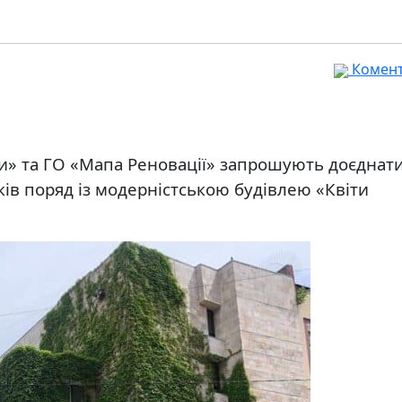
Комента
ни» та ГО «Мапа Реновації» запрошують доєднат
ів поряд із модерністською будівлею «Квіти