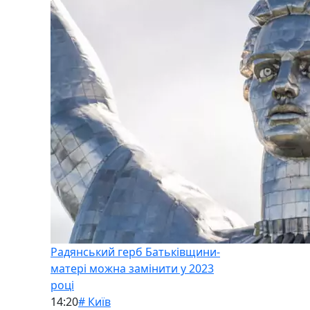
Радянський герб Батьківщини-
матері можна замінити у 2023
році
14:20
# Київ