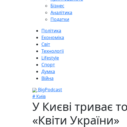
Бізнес
Аналітика
Податки
Політика
Економіка
Світ
Технології
Lifestyle
Спорт
Думка
Війна
BigPodcast
# Київ
У Києві триває т
«Квіти України»