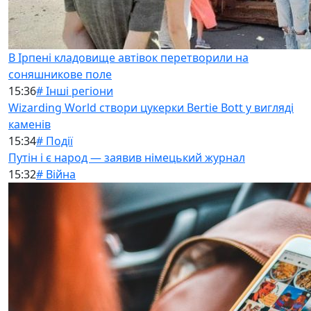
В Ірпені кладовище автівок перетворили на
соняшникове поле
15:36
# Інші регіони
Wizarding World створи цукерки Bertie Bott у вигляді
каменів
15:34
# Події
Путін і є народ — заявив німецький журнал
15:32
# Війна