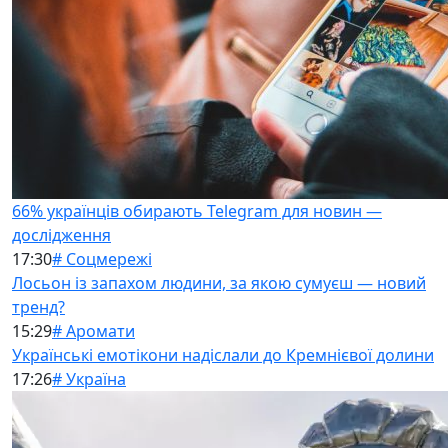
66% українців обирають Telegram для новин —
дослідження
17:30
# Соцмережі
Лосьон із запахом людини, за якою сумуєш — новий
тренд?
15:29
# Аромати
Українські емотікони надіслали до Кремнієвої долини
17:26
# Україна