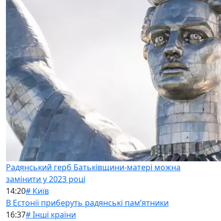
Радянський герб Батьківщини-матері можна
замінити у 2023 році
14:20
# Київ
В Естонії приберуть радянські памʼятники
16:37
# Інші країни