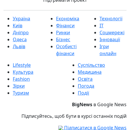
Україна
Економіка
Технології
Київ
Фінанси
IT
Дніпро
Ринки
Соцмережі
Одеса
Бізнес
Інновації
Львів
Особисті
Ігри
фінанси
онлайн
Lifestyle
Суспільство
Культура
Медицина
Fashion
Освіта
Зірки
Погода
Туризм
Події
BigNews
в Google News
Підписуйтесь, щоб бути в курсі останніх подій
Підписатися в Google News