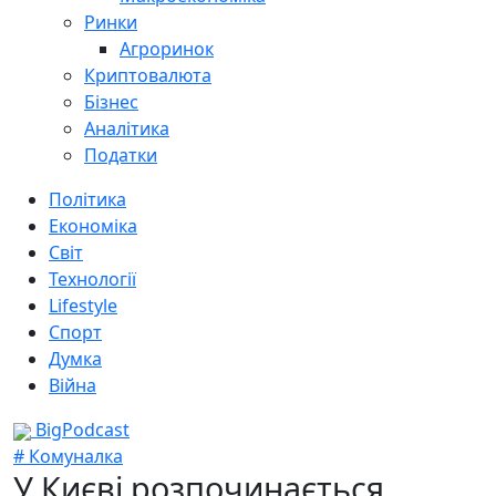
Ринки
Агроринок
Криптовалюта
Бізнес
Аналітика
Податки
Політика
Економіка
Світ
Технології
Lifestyle
Спорт
Думка
Війна
BigPodcast
# Комуналка
У Києві розпочинається