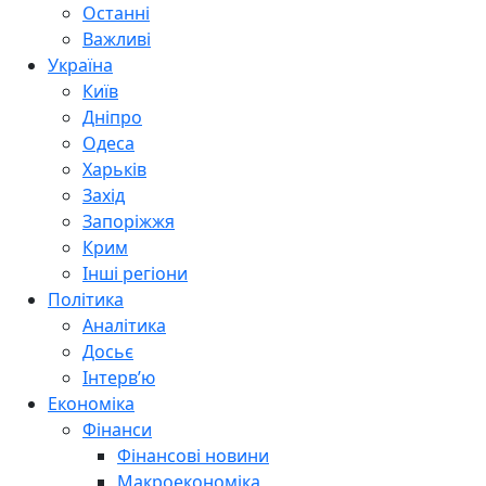
Останні
Важливі
Україна
Київ
Дніпро
Одеса
Харьків
Захід
Запоріжжя
Крим
Інші регіони
Політика
Аналітика
Досьє
Інтерв’ю
Економіка
Фінанси
Фінансові новини
Макроекономіка