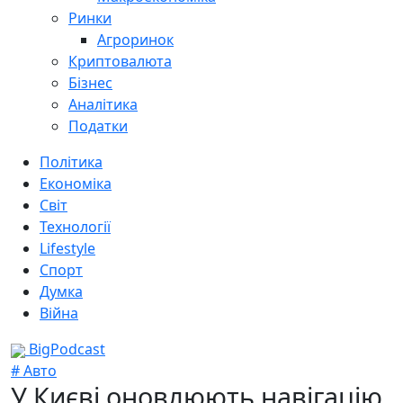
Ринки
Агроринок
Криптовалюта
Бізнес
Аналітика
Податки
Політика
Економіка
Світ
Технології
Lifestyle
Спорт
Думка
Війна
BigPodcast
# Авто
У Києві оновлюють навігацію