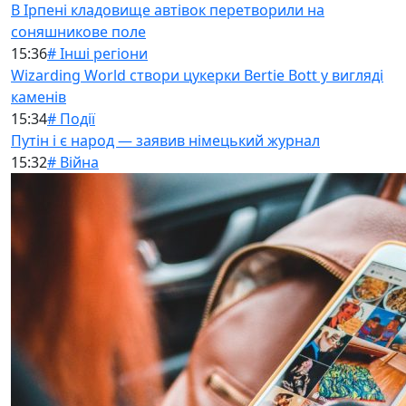
В Ірпені кладовище автівок перетворили на
соняшникове поле
15:36
# Інші регіони
Wizarding World створи цукерки Bertie Bott у вигляді
каменів
15:34
# Події
Путін і є народ — заявив німецький журнал
15:32
# Війна