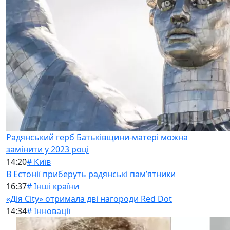
Радянський герб Батьківщини-матері можна
замінити у 2023 році
14:20
# Київ
В Естонії приберуть радянські памʼятники
16:37
# Інші країни
«Дія City» отримала дві нагороди Red Dot
14:34
# Інновації