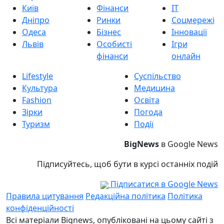
Київ
Фінанси
IT
Дніпро
Ринки
Соцмережі
Одеса
Бізнес
Інновації
Львів
Особисті
Ігри
фінанси
онлайн
Lifestyle
Суспільство
Культура
Медицина
Fashion
Освіта
Зірки
Погода
Туризм
Події
BigNews
в Google News
Підписуйтесь, щоб бути в курсі останніх подій
Підписатися в Google News
Правила цитування
Редакційна політика
Політика
конфіденційності
Всі матеріали Bignews, опубліковані на цьому сайті з