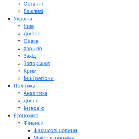
Останні
Важливі
Україна
Київ
Дніпро
Одеса
Харьків
Захід
Запоріжжя
Крим
Інші регіони
Політика
Аналітика
Досьє
Інтерв’ю
Економіка
Фінанси
Фінансові новини
Макроекономіка