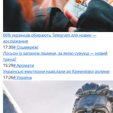
66% українців обирають Telegram для новин —
дослідження
17:30
# Соцмережі
Лосьон із запахом людини, за якою сумуєш — новий
тренд?
15:29
# Аромати
Українські емотікони надіслали до Кремнієвої долини
17:26
# Україна