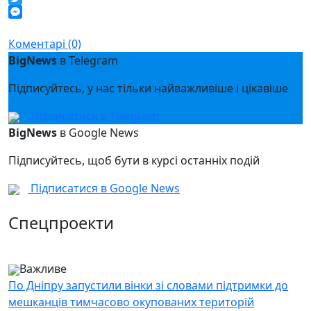
Twitter
Messenger
Коментарі (0)
BigNews
в Telegram
Підписуйтесь, у нас тільки найважливіше і цікавіше
Підписатися в Telegram
BigNews
в Google News
Підписуйтесь, щоб бути в курсі останніх подій
Підписатися в Google News
Спецпроекти
Важливе
По Дніпру запустили вінки зі словами підтримки до
мешканців тимчасово окупованих територій