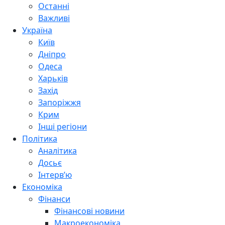
Останні
Важливі
Україна
Київ
Дніпро
Одеса
Харьків
Захід
Запоріжжя
Крим
Інші регіони
Політика
Аналітика
Досьє
Інтерв’ю
Економіка
Фінанси
Фінансові новини
Макроекономіка