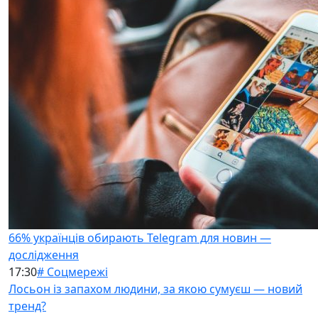
66% українців обирають Telegram для новин —
дослідження
17:30
# Соцмережі
Лосьон із запахом людини, за якою сумуєш — новий
тренд?