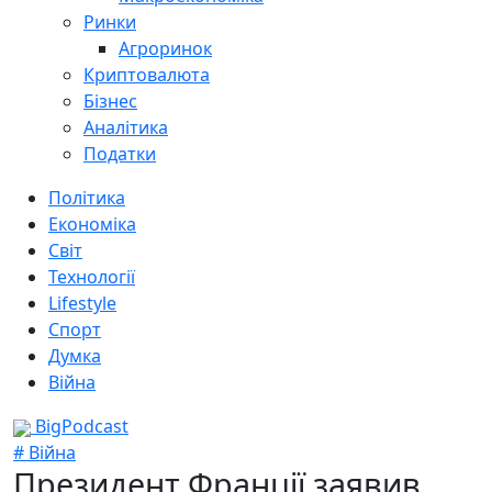
Ринки
Агроринок
Криптовалюта
Бізнес
Аналітика
Податки
Політика
Економіка
Світ
Технології
Lifestyle
Спорт
Думка
Війна
BigPodcast
# Війна
Президент Франції заявив,