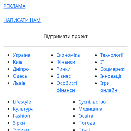
РЕКЛАМА
НАПИСАТИ НАМ
Підтримати проект
Україна
Економіка
Технології
Київ
Фінанси
IT
Дніпро
Ринки
Соцмережі
Одеса
Бізнес
Інновації
Львів
Особисті
Ігри
фінанси
онлайн
Lifestyle
Суспільство
Культура
Медицина
Fashion
Освіта
Зірки
Погода
Туризм
Події