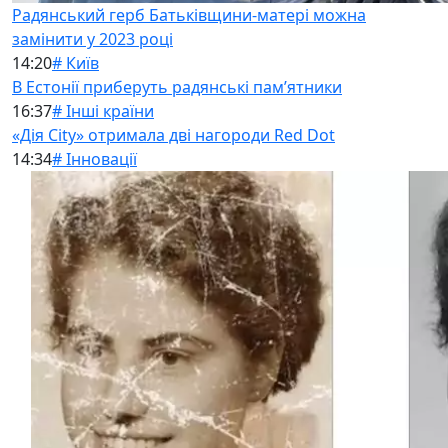
Радянський герб Батьківщини-матері можна
замінити у 2023 році
14:20
# Київ
В Естонії приберуть радянські памʼятники
16:37
# Інші країни
«Дія City» отримала дві нагороди Red Dot
14:34
# Інновації