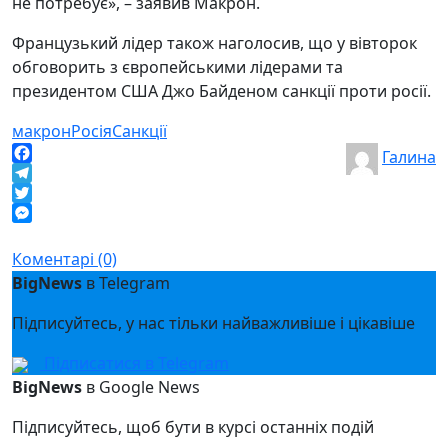
не потребує», – заявив Макрон.
Французький лідер також наголосив, що у вівторок
обговорить з європейськими лідерами та
президентом США Джо Байденом санкції проти росії.
макрон
Росія
Санкції
Галина
Facebook
Telegram
Twitter
Messenger
Коментарі (0)
BigNews
в Telegram
Підписуйтесь, у нас тільки найважливіше і цікавіше
Підписатися в Telegram
BigNews
в Google News
Підписуйтесь, щоб бути в курсі останніх подій