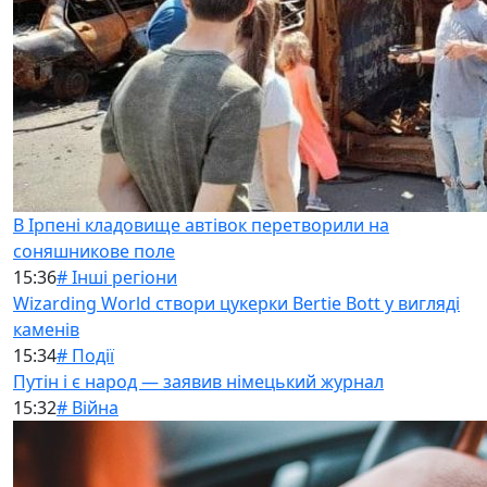
В Ірпені кладовище автівок перетворили на
соняшникове поле
15:36
# Інші регіони
Wizarding World створи цукерки Bertie Bott у вигляді
каменів
15:34
# Події
Путін і є народ — заявив німецький журнал
15:32
# Війна