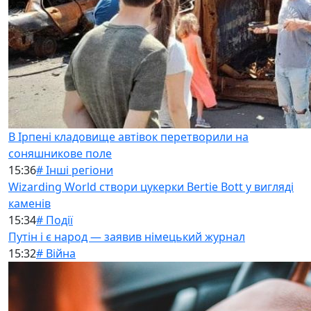
В Ірпені кладовище автівок перетворили на
соняшникове поле
15:36
# Інші регіони
Wizarding World створи цукерки Bertie Bott у вигляді
каменів
15:34
# Події
Путін і є народ — заявив німецький журнал
15:32
# Війна