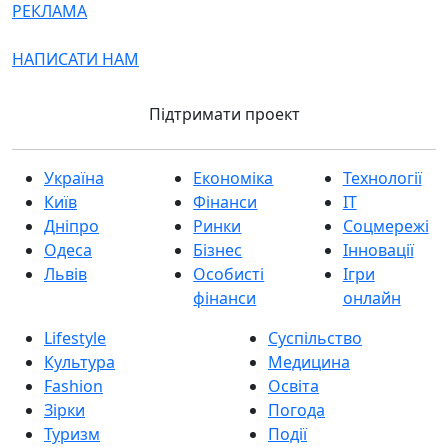
РЕКЛАМА
НАПИСАТИ НАМ
Підтримати проект
Україна
Економіка
Технології
Київ
Фінанси
IT
Дніпро
Ринки
Соцмережі
Одеса
Бізнес
Інновації
Львів
Особисті
Ігри
фінанси
онлайн
Lifestyle
Суспільство
Культура
Медицина
Fashion
Освіта
Зірки
Погода
Туризм
Події