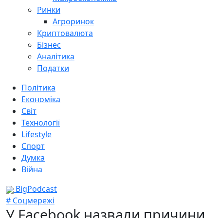
Ринки
Агроринок
Криптовалюта
Бізнес
Аналітика
Податки
Політика
Економіка
Світ
Технології
Lifestyle
Спорт
Думка
Війна
BigPodcast
# Соцмережі
У Facebook назвали причини