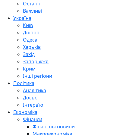
Останні
Важливі
Україна
Київ
Дніпро
Одеса
Харьків
Захід
Запоріжжя
Крим
Інші регіони
Політика
Аналітика
Досьє
Інтерв’ю
Економіка
Фінанси
Фінансові новини
Макроекономіка