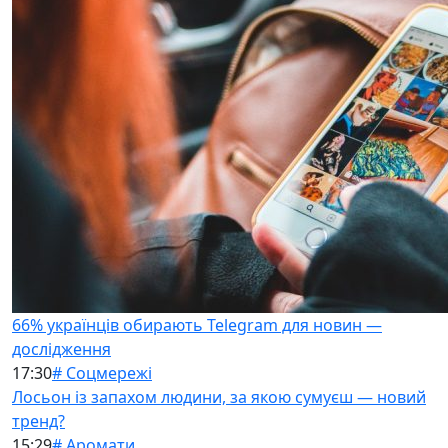
66% українців обирають Telegram для новин —
дослідження
17:30
# Соцмережі
Лосьон із запахом людини, за якою сумуєш — новий
тренд?
15:29
# Аромати