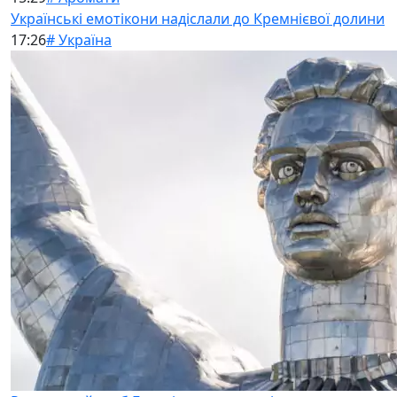
Українські емотікони надіслали до Кремнієвої долини
17:26
# Україна