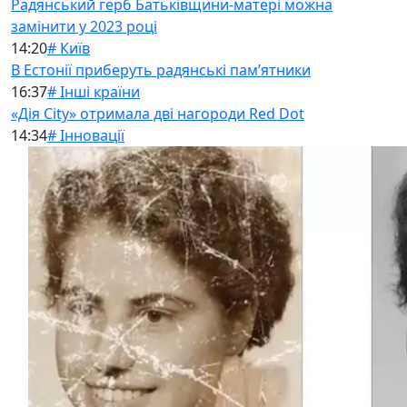
Радянський герб Батьківщини-матері можна
замінити у 2023 році
14:20
# Київ
В Естонії приберуть радянські памʼятники
16:37
# Інші країни
«Дія City» отримала дві нагороди Red Dot
14:34
# Інновації