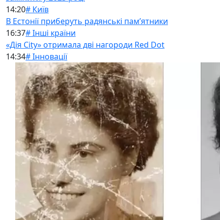
14:20
# Київ
В Естонії приберуть радянські памʼятники
16:37
# Інші країни
«Дія City» отримала дві нагороди Red Dot
14:34
# Інновації