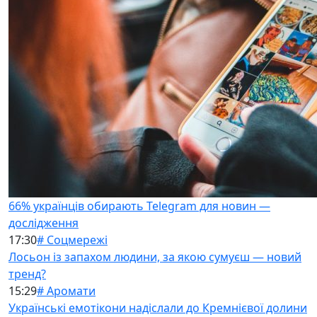
66% українців обирають Telegram для новин —
дослідження
17:30
# Соцмережі
Лосьон із запахом людини, за якою сумуєш — новий
тренд?
15:29
# Аромати
Українські емотікони надіслали до Кремнієвої долини