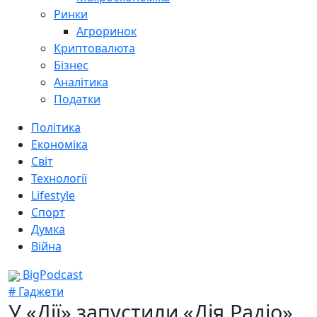
Ринки
Агроринок
Криптовалюта
Бізнес
Аналітика
Податки
Політика
Економіка
Світ
Технології
Lifestyle
Спорт
Думка
Війна
BigPodcast
# Гаджети
У «Дії» запустили «Дія.Радіо»