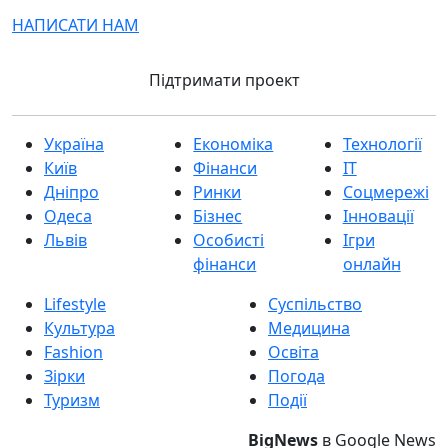
НАПИСАТИ НАМ
Підтримати проект
Україна
Економіка
Технології
Київ
Фінанси
IT
Дніпро
Ринки
Соцмережі
Одеса
Бізнес
Інновації
Львів
Особисті
Ігри
фінанси
онлайн
Lifestyle
Суспільство
Культура
Медицина
Fashion
Освіта
Зірки
Погода
Туризм
Події
BigNews
в Google News