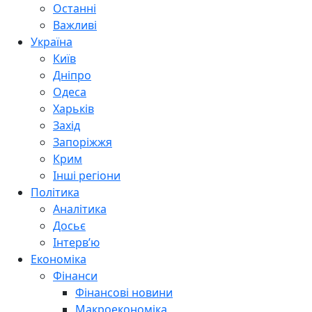
Останні
Важливі
Україна
Київ
Дніпро
Одеса
Харьків
Захід
Запоріжжя
Крим
Інші регіони
Політика
Аналітика
Досьє
Інтерв’ю
Економіка
Фінанси
Фінансові новини
Макроекономіка