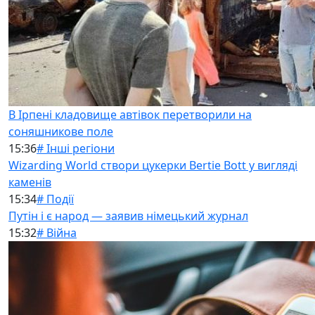
В Ірпені кладовище автівок перетворили на
соняшникове поле
15:36
# Інші регіони
Wizarding World створи цукерки Bertie Bott у вигляді
каменів
15:34
# Події
Путін і є народ — заявив німецький журнал
15:32
# Війна