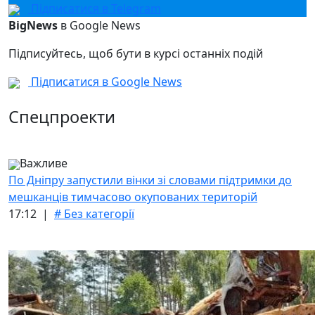
Підписатися в Telegram
BigNews
в Google News
Підписуйтесь, щоб бути в курсі останніх подій
Підписатися в Google News
Спецпроекти
Важливе
По Дніпру запустили вінки зі словами підтримки до
мешканців тимчасово окупованих територій
17:12 |
# Без категорії