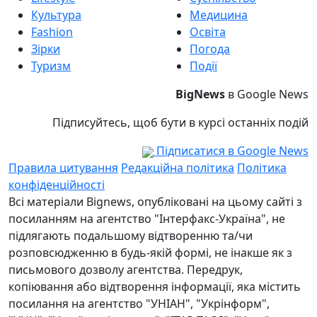
Культура
Медицина
Fashion
Освіта
Зірки
Погода
Туризм
Події
BigNews
в Google News
Підписуйтесь, щоб бути в курсі останніх подій
Підписатися в Google News
Правила цитування
Редакційна політика
Політика
конфіденційності
Всі матеріали Bignews, опубліковані на цьому сайті з
посиланням на агентство "Інтерфакс-Україна", не
підлягають подальшому відтворенню та/чи
розповсюдженню в будь-якій формі, не інакше як з
письмового дозволу агентства. Передрук,
копіювання або відтворення інформації, яка містить
посилання на агентство "УНІАН", "Укрінформ",