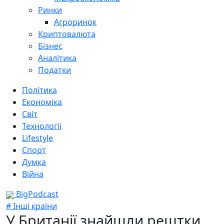
Ринки
Агроринок
Криптовалюта
Бізнес
Аналітика
Податки
Політика
Економіка
Світ
Технології
Lifestyle
Спорт
Думка
Війна
BigPodcast
# Інші країни
У Британії знайшли рештки