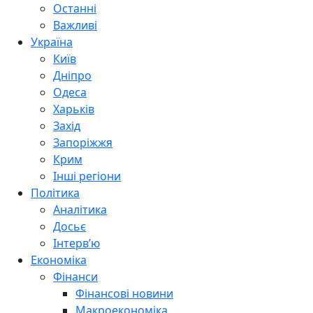
Останні
Важливі
Україна
Київ
Дніпро
Одеса
Харьків
Захід
Запоріжжя
Крим
Інші регіони
Політика
Аналітика
Досьє
Інтерв’ю
Економіка
Фінанси
Фінансові новини
Макроекономіка