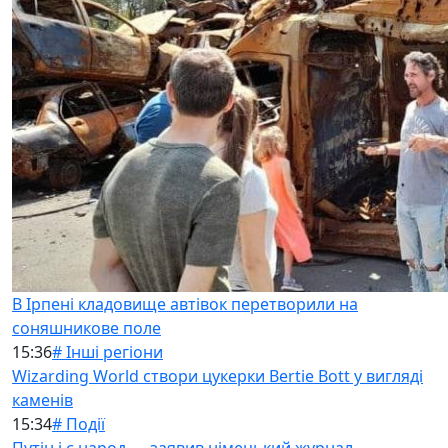
В Ірпені кладовище автівок перетворили на
соняшникове поле
15:36
# Інші регіони
Wizarding World створи цукерки Bertie Bott у вигляді
каменів
15:34
# Події