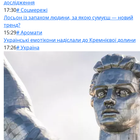
дослідження
17:30
# Соцмережі
Лосьон із запахом людини, за якою сумуєш — новий
тренд?
15:29
# Аромати
Українські емотікони надіслали до Кремнієвої долини
17:26
# Україна