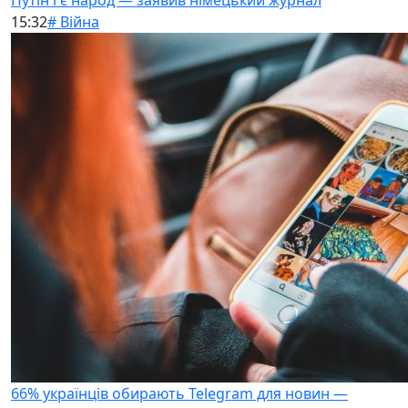
Путін і є народ — заявив німецький журнал
15:32
# Війна
66% українців обирають Telegram для новин —