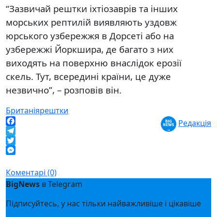
“Зазвичай рештки іхтіозаврів та інших
морських рептилій виявляють уздовж
юрського узбережжя в Дорсеті або на
узбережжі Йоркшира, де багато з них
виходять на поверхню внаслідок ерозії
скель. Тут, всередині країни, це дуже
незвично”, – розповів він.
Британія
рештки
Редакція
Facebook
Telegram
Twitter
Messenger
Коментарі (0)
BigNews
в Telegram
Підписуйтесь, у нас тільки найважливіше і цікавіше