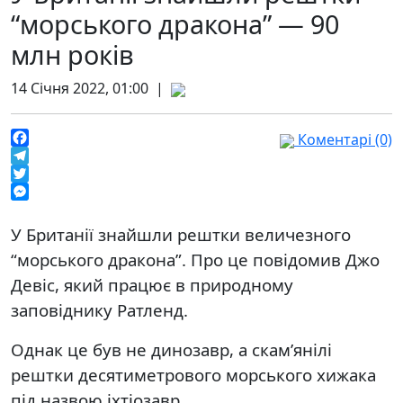
“морського дракона” — 90
млн років
14 Січня 2022, 01:00 |
Коментарі (0)
Facebook
Telegram
Twitter
Messenger
У Британії знайшли рештки величезного
“морського дракона”. Про це повідомив Джо
Девіс, який працює в природному
заповіднику Ратленд.
Однак це був не динозавр, а скам’янілі
рештки десятиметрового морського хижака
під назвою іхтіозавр.