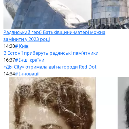
Радянський герб Батьківщини-матері можна
замінити у 2023 році
14:20
# Київ
В Естонії приберуть радянські памʼятники
16:37
# Інші країни
«Дія City» отримала дві нагороди Red Dot
14:34
# Інновації