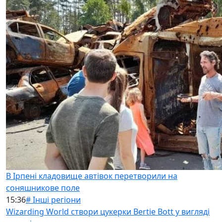
В Ірпені кладовище автівок перетворили на
соняшникове поле
15:36
# Інші регіони
Wizarding World створи цукерки Bertie Bott у вигляді