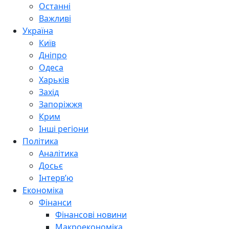
Останні
Важливі
Україна
Київ
Дніпро
Одеса
Харьків
Захід
Запоріжжя
Крим
Інші регіони
Політика
Аналітика
Досьє
Інтерв’ю
Економіка
Фінанси
Фінансові новини
Макроекономіка