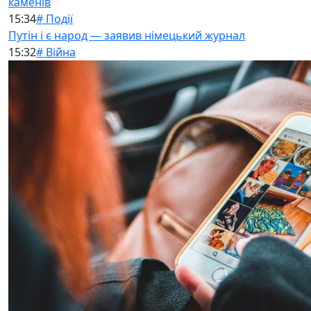
каменів
15:34
# Події
Путін і є народ — заявив німецький журнал
15:32
# Війна