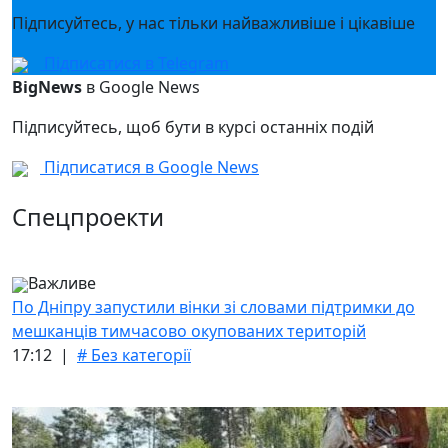
Підписуйтесь, у нас тільки найважливіше і цікавіше
Підписатися в Telegram
BigNews
в Google News
Підписуйтесь, щоб бути в курсі останніх подій
Підписатися в Google News
Спецпроекти
Важливе
По Дніпру запустили вінки зі словами підтримки до
мешканців тимчасово окупованих територій
17:12 |
# Без категорії