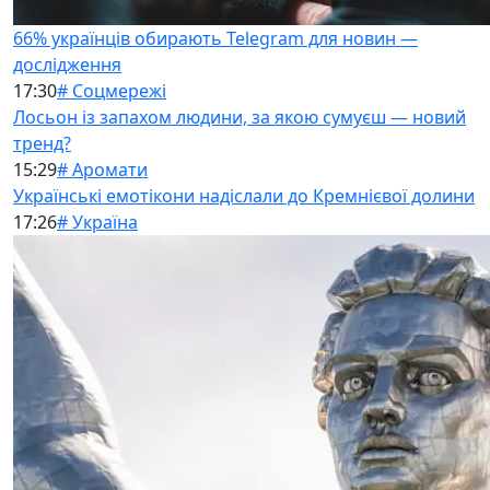
66% українців обирають Telegram для новин —
дослідження
17:30
# Соцмережі
Лосьон із запахом людини, за якою сумуєш — новий
тренд?
15:29
# Аромати
Українські емотікони надіслали до Кремнієвої долини
17:26
# Україна