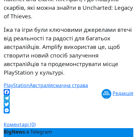
скарбів, які можна знайти в Uncharted: Legacy
of Thieves.
Їжа та ігри були ключовими джерелами втечі
від реальності та радості для багатьох
австралійців. Amplify використав це, щоб
створити новий спосіб залучення
австралійців та продемонструвати місце
PlayStation у культурі.
PlayStation
Австралія
смачна страва
Редакція
Facebook
Telegram
Twitter
Messenger
Коментарі (0)
BigNews
в Telegram