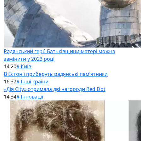
Радянський герб Батьківщини-матері можна
замінити у 2023 році
14:20
# Київ
В Естонії приберуть радянські памʼятники
16:37
# Інші країни
«Дія City» отримала дві нагороди Red Dot
14:34
# Інновації