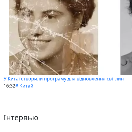
У Китаї створили програму для відновлення світлин
16:32
# Китай
Інтервью