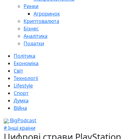
Ринки
Агроринок
Криптовалюта
Бізнес
Аналітика
Податки
Політика
Економіка
Світ
Технології
Lifestyle
Спорт
Думка
Війна
BigPodcast
# Інші країни
Цифрові страви PlayStation