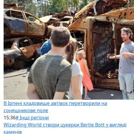
В Ірпені кладовище автівок перетворили на
соняшникове поле
15:36
# Інші регіони
Wizarding World створи цукерки Bertie Bott у вигляді
каменів