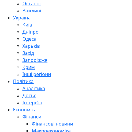
Останні
Важливі
Україна
Київ
Дніпро
Одеса
Харьків
Захід
Запоріжжя
Крим
Інші регіони
Політика
Аналітика
Досьє
Інтерв’ю
Економіка
Фінанси
Фінансові новини
Макроекономіка