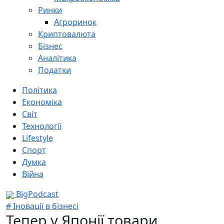
Ринки
Агроринок
Криптовалюта
Бізнес
Аналітика
Податки
Політика
Економіка
Світ
Технології
Lifestyle
Спорт
Думка
Війна
BigPodcast
# Іновації в бізнесі
Тепер у Японії товари