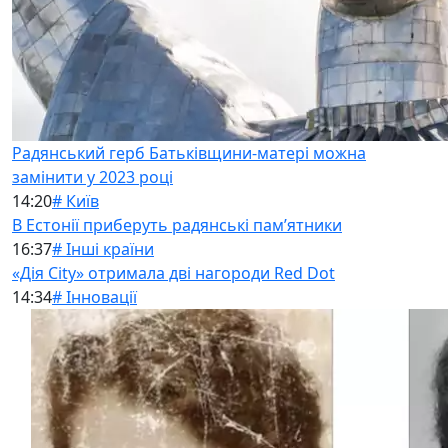
Радянський герб Батьківщини-матері можна
замінити у 2023 році
14:20
# Київ
В Естонії приберуть радянські памʼятники
16:37
# Інші країни
«Дія City» отримала дві нагороди Red Dot
14:34
# Інновації