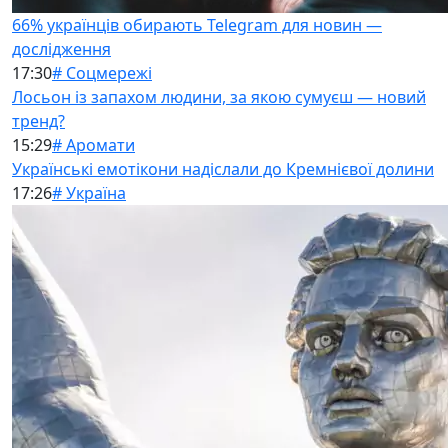
66% українців обирають Telegram для новин —
дослідження
17:30
# Соцмережі
Лосьон із запахом людини, за якою сумуєш — новий
тренд?
15:29
# Аромати
Українські емотікони надіслали до Кремнієвої долини
17:26
# Україна