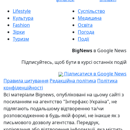
Lifestyle
Суспільство
Культура
Медицина
Fashion
Освіта
Зірки
Погода
Туризм
Події
BigNews
в Google News
Підписуйтесь, щоб бути в курсі останніх подій
Підписатися в Google News
Правила цитування
Редакційна політика
Політика
конфіденційності
Всі матеріали Bignews, опубліковані на цьому сайті з
посиланням на агентство "Інтерфакс-Україна", не
підлягають подальшому відтворенню та/чи
розповсюдженню в будь-якій формі, не інакше як з
письмового дозволу агентства. Передрук,
копіювання або відтворення інформації, яка містить