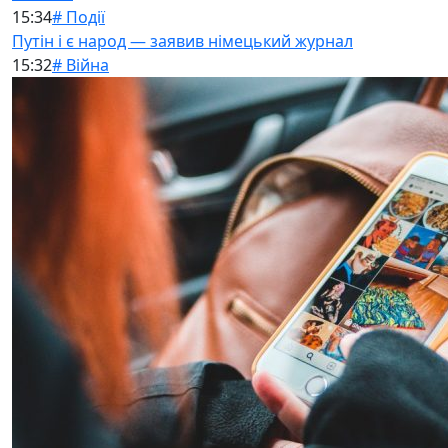
15:34
# Події
Путін і є народ — заявив німецький журнал
15:32
# Війна