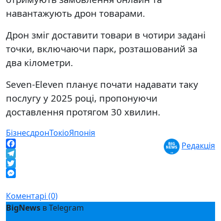
навантажують дрон товарами.
Дрон зміг доставити товари в чотири задані
точки, включаючи парк, розташований за
два кілометри.
Seven-Eleven планує почати надавати таку
послугу у 2025 році, пропонуючи
доставлення протягом 30 хвилин.
Бізнес
дрон
Токіо
Японія
Редакція
Facebook
Telegram
Twitter
Messenger
Коментарі (0)
BigNews
в Telegram