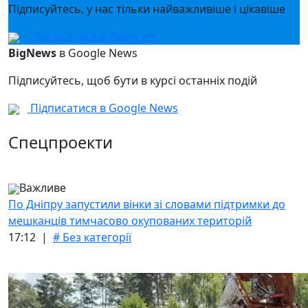
Підписуйтесь, у нас тільки найважливіше і цікавіше
Підписатися в Telegram
BigNews
в Google News
Підписуйтесь, щоб бути в курсі останніх подій
Підписатися в Google News
Спецпроекти
Важливе
По Дніпру запустили вінки зі словами підтримки до
мешканців тимчасово окупованих територій
17:12 |
# Без категорії