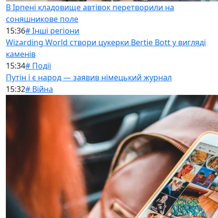
В Ірпені кладовище автівок перетворили на
соняшникове поле
15:36
# Інші регіони
Wizarding World створи цукерки Bertie Bott у вигляді
каменів
15:34
# Події
Путін і є народ — заявив німецький журнал
15:32
# Війна