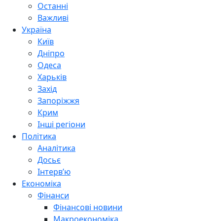
Останні
Важливі
Україна
Київ
Дніпро
Одеса
Харьків
Захід
Запоріжжя
Крим
Інші регіони
Політика
Аналітика
Досьє
Інтерв’ю
Економіка
Фінанси
Фінансові новини
Макроекономіка