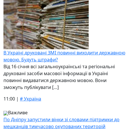
В Україні друковані ЗМІ повинні виходити державною
мовою. Будуть штрафи?
Від 16 січня всі загальноукраїнські та регіональні
друковані засоби масової інформації в Україні
повинні видаватися державною мовою. Вони
зможуть публікувати […]
11:00 |
# Україна
Важливе
По Дніпру запустили вінки зі словами підтримки до
мешканців тимчасово окупованих територій