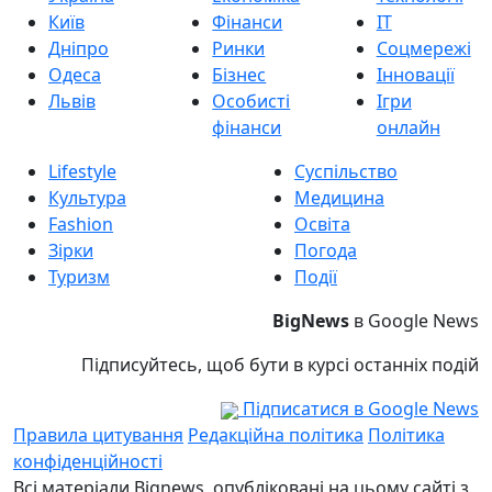
Київ
Фінанси
IT
Дніпро
Ринки
Соцмережі
Одеса
Бізнес
Інновації
Львів
Особисті
Ігри
фінанси
онлайн
Lifestyle
Суспільство
Культура
Медицина
Fashion
Освіта
Зірки
Погода
Туризм
Події
BigNews
в Google News
Підписуйтесь, щоб бути в курсі останніх подій
Підписатися в Google News
Правила цитування
Редакційна політика
Політика
конфіденційності
Всі матеріали Bignews, опубліковані на цьому сайті з