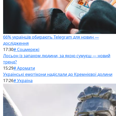
66% українців обирають Telegram для новин —
дослідження
17:30
# Соцмережі
Лосьон із запахом людини, за якою сумуєш — новий
тренд?
15:29
# Аромати
Українські емотікони надіслали до Кремнієвої долини
17:26
# Україна