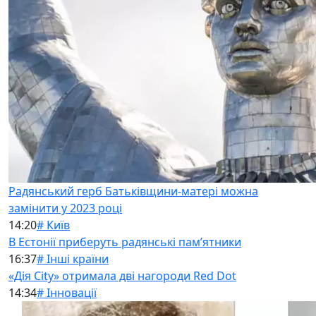
Радянський герб Батьківщини-матері можна
замінити у 2023 році
14:20
# Київ
В Естонії приберуть радянські памʼятники
16:37
# Інші країни
«Дія City» отримала дві нагороди Red Dot
14:34
# Інновації