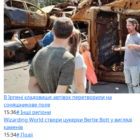
В Ірпені кладовище автівок перетворили на
соняшникове поле
15:36
# Інші регіони
Wizarding World створи цукерки Bertie Bott у вигляді
каменів
15:34
# Події