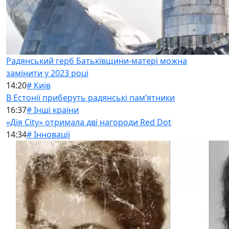
Радянський герб Батьківщини-матері можна
замінити у 2023 році
14:20
# Київ
В Естонії приберуть радянські памʼятники
16:37
# Інші країни
«Дія City» отримала дві нагороди Red Dot
14:34
# Інновації