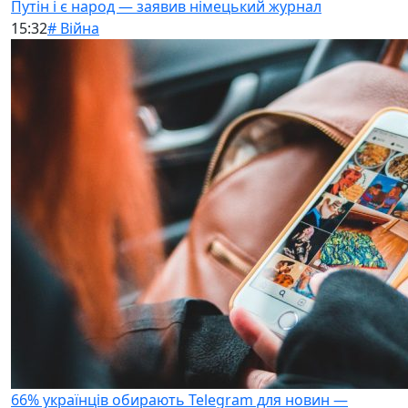
Путін і є народ — заявив німецький журнал
15:32
# Війна
66% українців обирають Telegram для новин —