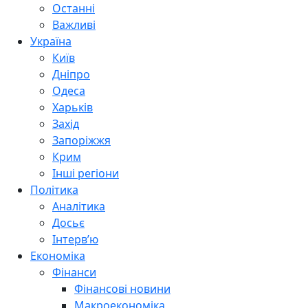
Останні
Важливі
Україна
Київ
Дніпро
Одеса
Харьків
Захід
Запоріжжя
Крим
Інші регіони
Політика
Аналітика
Досьє
Інтерв’ю
Економіка
Фінанси
Фінансові новини
Макроекономіка