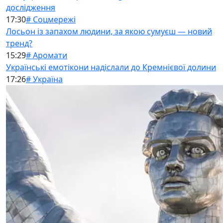
дослідження
17:30
# Соцмережі
Лосьон із запахом людини, за якою сумуєш — новий
тренд?
15:29
# Аромати
Українські емотікони надіслали до Кремнієвої долини
17:26
# Україна