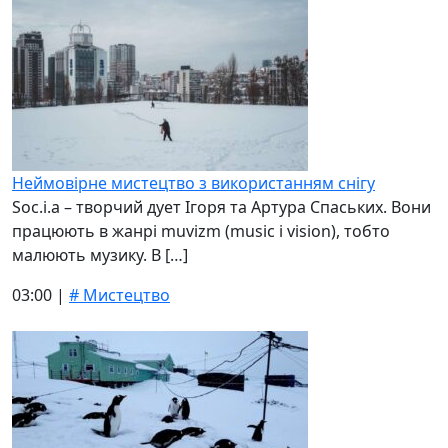
Неймовірне мистецтво з використанням снігу
Soc.i.a – творчий дует Ігоря та Артура Спаських. Вони
працюють в жанрі muvizm (music і vision), тобто
малюють музику. В […]
03:00 |
# Мистецтво