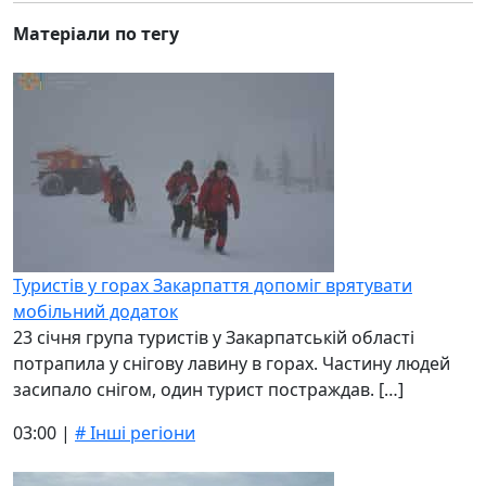
Матеріали по тегу
Туристів у горах Закарпаття допоміг врятувати
мобільний додаток
23 січня група туристів у Закарпатській області
потрапила у снігову лавину в горах. Частину людей
засипало снігом, один турист постраждав. […]
03:00 |
# Інші регіони