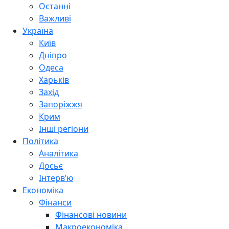
Останні
Важливі
Україна
Київ
Дніпро
Одеса
Харьків
Захід
Запоріжжя
Крим
Інші регіони
Політика
Аналітика
Досьє
Інтерв’ю
Економіка
Фінанси
Фінансові новини
Макроекономіка