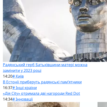
Радянський герб Батьківщини-матері можна
замінити у 2023 році
14:20
# Київ
В Естонії приберуть радянські памʼятники
16:37
# Інші країни
«Дія City» отримала дві нагороди Red Dot
14:34
# Інновації