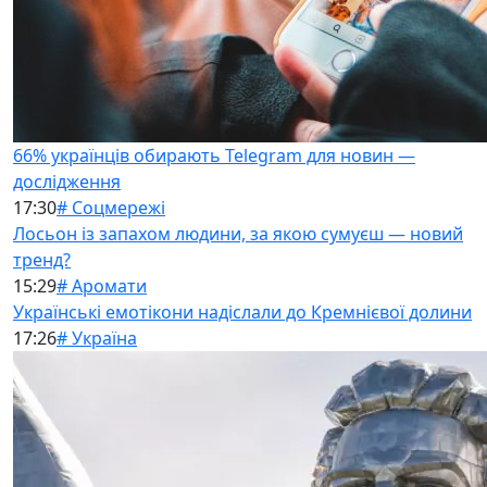
66% українців обирають Telegram для новин —
дослідження
17:30
# Соцмережі
Лосьон із запахом людини, за якою сумуєш — новий
тренд?
15:29
# Аромати
Українські емотікони надіслали до Кремнієвої долини
17:26
# Україна