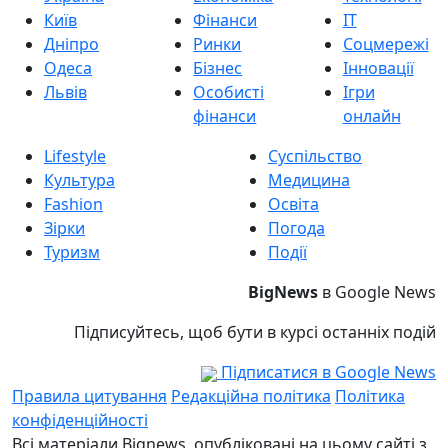
Київ
Фінанси
IT
Дніпро
Ринки
Соцмережі
Одеса
Бізнес
Інновації
Львів
Особисті
Ігри
фінанси
онлайн
Lifestyle
Суспільство
Культура
Медицина
Fashion
Освіта
Зірки
Погода
Туризм
Події
BigNews
в Google News
Підписуйтесь, щоб бути в курсі останніх подій
Підписатися в Google News
Правила цитування
Редакційна політика
Політика
конфіденційності
Всі матеріали Bignews, опубліковані на цьому сайті з